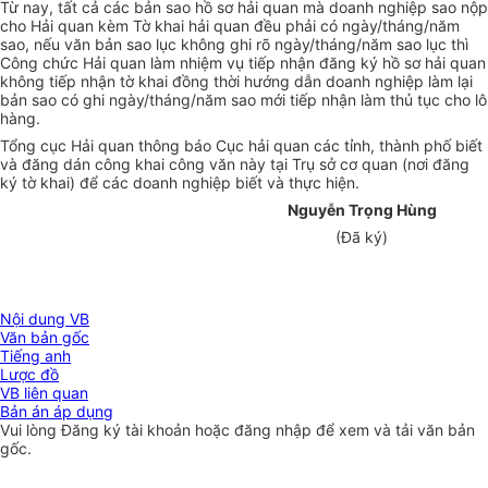
Từ nay, tất cả các bản sao hồ sơ hải quan mà doanh nghiệp sao nộp
cho Hải quan kèm Tờ khai hải quan đều phải có ngày/tháng/năm
sao, nếu văn bản sao lục không ghi rõ ngày/tháng/năm sao lục thì
Công chức Hải quan làm nhiệm vụ tiếp nhận đăng ký hồ sơ hải quan
không tiếp nhận tờ khai đồng thời hướng dẫn doanh nghiệp làm lại
bản sao có ghi ngày/tháng/năm sao mới tiếp nhận làm thủ tục cho lô
hàng.
Tổng cục Hải quan thông báo Cục hải quan các tỉnh, thành phố biết
và đăng dán công khai công văn này tại Trụ sở cơ quan (nơi đăng
ký tờ khai) để các doanh nghiệp biết và thực hiện.
Nguyễn Trọng Hùng
(Đã ký)
Nội dung VB
Văn bản gốc
Tiếng anh
Lược đồ
VB liên quan
Bản án áp dụng
Vui lòng
Đăng ký
tài khoản hoặc
đăng nhập
để xem và tải văn bản
gốc.