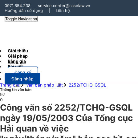
0971.654.238
service.center@caselaw.vn
Hướng dẫn sử dụng
|
Liên hệ
Toggle Navigation
Giới thiệu
Giải pháp
Bảng giá
Bài viết
Đăng ký
Đăng nhập
Trang chủ
Văn bản pháp luật
2252/TCHQ-GSQL
Thông tin văn bản
97
0
Công văn số 2252/TCHQ-GSQL
ngày 19/05/2003 Của Tổng cục
Hải quan về việc