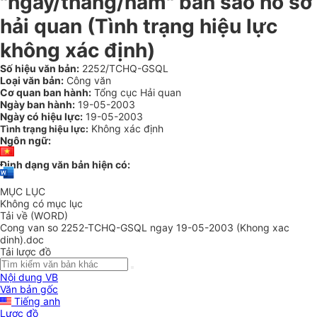
"ngày/tháng/năm" bản sao hồ sơ
hải quan (Tình trạng hiệu lực
không xác định)
Số hiệu văn bản:
2252/TCHQ-GSQL
Loại văn bản:
Công văn
Cơ quan ban hành:
Tổng cục Hải quan
Ngày ban hành:
19-05-2003
Ngày có hiệu lực:
19-05-2003
Không xác định
Tình trạng hiệu lực:
Ngôn ngữ:
Định dạng văn bản hiện có:
MỤC LỤC
Không có mục lục
Tải về (WORD)
Cong van so 2252-TCHQ-GSQL ngay 19-05-2003 (Khong xac
dinh).doc
Tải lược đồ
Nội dung VB
Văn bản gốc
Tiếng anh
Lược đồ