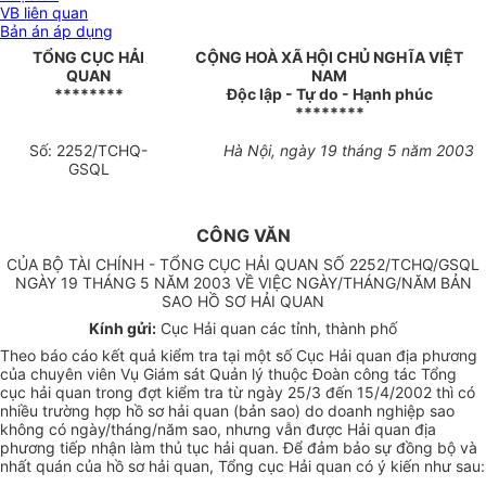
VB liên quan
Bản án áp dụng
TỔNG CỤC HẢI
CỘNG HOÀ XÃ HỘI CHỦ NGHĨA VIỆT
QUAN
NAM
********
Độc lập - Tự do - Hạnh phúc
********
Số: 2252/TCHQ-
Hà Nội, ngày 19 tháng 5 năm 2003
GSQL
CÔNG VĂN
CỦA BỘ TÀI CHÍNH - TỔNG CỤC HẢI QUAN SỐ 2252/TCHQ/GSQL
NGÀY 19 THÁNG 5 NĂM 2003 VỀ VIỆC NGÀY/THÁNG/NĂM BẢN
SAO HỒ SƠ HẢI QUAN
Kính gửi:
Cục Hải quan các tỉnh, thành phố
Theo báo cáo kết quả kiểm tra tại một số Cục Hải quan địa phương
của chuyên viên Vụ Giám sát Quản lý thuộc Đoàn công tác Tổng
cục hải quan trong đợt kiểm tra từ ngày 25/3 đến 15/4/2002 thì có
nhiều trường hợp hồ sơ hải quan (bản sao) do doanh nghiệp sao
không có ngày/tháng/năm sao, nhưng vẫn được Hải quan địa
phương tiếp nhận làm thủ tục hải quan. Để đảm bảo sự đồng bộ và
nhất quán của hồ sơ hải quan, Tổng cục Hải quan có ý kiến như sau: