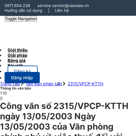
0971.654.238
service.center@caselaw.vn
Hướng dẫn sử dụng
|
Liên hệ
Toggle Navigation
Giới thiệu
Giải pháp
Bảng giá
Bài viết
Đăng ký
Đăng nhập
Trang chủ
Văn bản pháp luật
2315/VPCP-KTTH
Thông tin văn bản
116
0
Công văn số 2315/VPCP-KTTH
ngày 13/05/2003 Ngày
13/05/2003 của Văn phòng