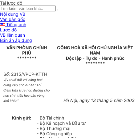
Tải lược đồ
Nội dung VB
Văn bản gốc
Tiếng anh
Lược đồ
VB liên quan
Bản án áp dụng
VĂN PHÒNG CHÍNH
CỘNG HOÀ XÃ HỘI CHỦ NGHĨA VIỆT
PHỦ
NAM
********
Độc lập - Tự do - Hạnh phúc
********
Số: 2315/VPCP-KTTH
V/v thuế đối với hàng hoá
cung cấp cho dự án ”Thí
điểm bữa trưa học đường cho
học sinh tiểu học các vùng
Hà Nội, ngày 13 tháng 5 năm 2003
khó khăn”
Kính gửi:
- Bộ Tài chính
- Bộ Kế hoạch và Đầu tư
- Bộ Thương mại
- Bộ Công nghiệp