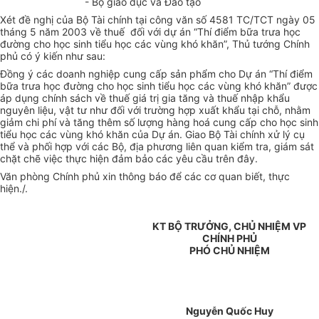
- Bộ giáo dục và Đào tạo
Xét đề nghị của Bộ Tài chính tại công văn số 4581 TC/TCT ngày 05
tháng 5 năm 2003 về thuế đối với dự án “Thí điểm bữa trưa học
đường cho học sinh tiểu học các vùng khó khăn”, Thủ tướng Chính
phủ có ý kiến như sau:
Đồng ý các doanh nghiệp cung cấp sản phẩm cho Dự án “Thí điểm
bữa trưa học đường cho học sinh tiểu học các vùng khó khăn” được
áp dụng chính sách về thuế giá trị gia tăng và thuế nhập khẩu
nguyên liệu, vật tư như đối với trường hợp xuất khẩu tại chỗ, nhằm
giảm chi phí và tăng thêm số lượng hàng hoá cung cấp cho học sinh
tiểu học các vùng khó khăn của Dự án. Giao Bộ Tài chính xử lý cụ
thể và phối hợp với các Bộ, địa phương liên quan kiểm tra, giám sát
chặt chẽ việc thực hiện đảm bảo các yêu cầu trên đây.
Văn phòng Chính phủ xin thông báo để các cơ quan biết, thực
hiện./.
KT BỘ TRƯỞNG, CHỦ NHIỆM VP
CHÍNH PHỦ
PHÓ CHỦ NHIỆM
Nguyễn Quốc Huy