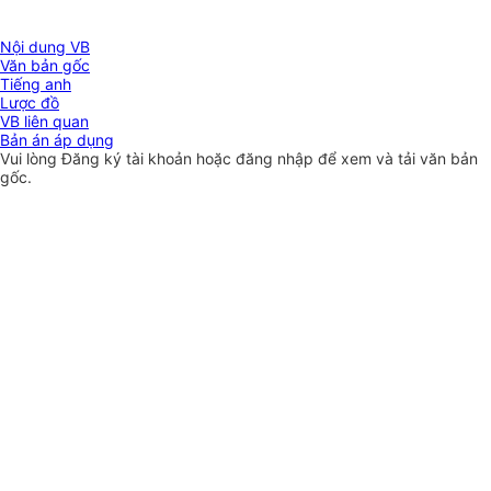
Nội dung VB
Văn bản gốc
Tiếng anh
Lược đồ
VB liên quan
Bản án áp dụng
Vui lòng
Đăng ký
tài khoản hoặc
đăng nhập
để xem và tải văn bản
gốc.