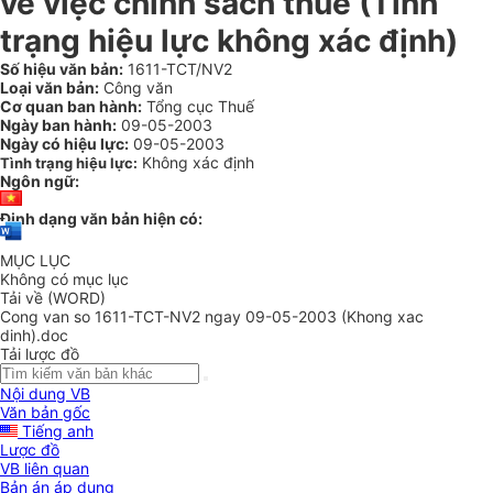
về việc chính sách thuế (Tình
trạng hiệu lực không xác định)
Số hiệu văn bản:
1611-TCT/NV2
Loại văn bản:
Công văn
Cơ quan ban hành:
Tổng cục Thuế
Ngày ban hành:
09-05-2003
Ngày có hiệu lực:
09-05-2003
Không xác định
Tình trạng hiệu lực:
Ngôn ngữ:
Định dạng văn bản hiện có:
MỤC LỤC
Không có mục lục
Tải về (WORD)
Cong van so 1611-TCT-NV2 ngay 09-05-2003 (Khong xac
dinh).doc
Tải lược đồ
Nội dung VB
Văn bản gốc
Tiếng anh
Lược đồ
VB liên quan
Bản án áp dụng