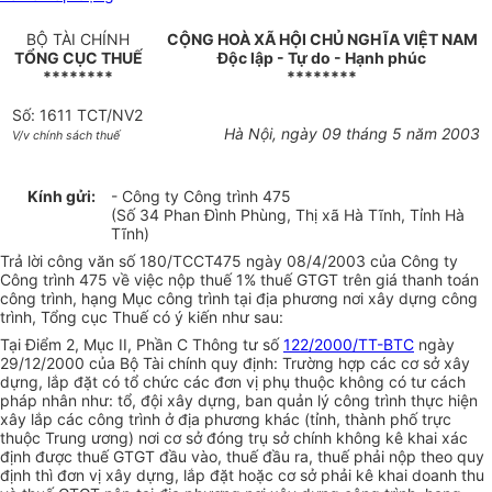
BỘ TÀI CHÍNH
CỘNG HOÀ XÃ HỘI CHỦ NGHĨA VIỆT NAM
TỔNG CỤC THUẾ
Độc lập - Tự do - Hạnh phúc
********
********
Số: 1611 TCT/NV2
Hà Nội, ngày 09 tháng 5 năm 2003
V/v chính sách thuế
Kính gửi:
- Công ty Công trình 475
(Số 34 Phan Đình Phùng, Thị xã Hà Tĩnh, Tỉnh Hà
Tĩnh)
Trả lời công văn số 180/TCCT475 ngày 08/4/2003 của Công ty
Công trình 475 về việc nộp thuế 1% thuế GTGT trên giá thanh toán
công trình, hạng Mục công trình tại địa phương nơi xây dựng công
trình, Tổng cục Thuế có ý kiến như sau:
Tại Điểm 2, Mục II, Phần C Thông tư số
122/2000/TT-BTC
ngày
29/12/2000 của Bộ Tài chính quy định: Trường hợp các cơ sở xây
dựng, lắp đặt có tổ chức các đơn vị phụ thuộc không có tư cách
pháp nhân như: tổ, đội xây dựng, ban quản lý công trình thực hiện
xây lắp các công trình ở địa phương khác (tỉnh, thành phố trực
thuộc Trung ương) nơi cơ sở đóng trụ sở chính không kê khai xác
định được thuế GTGT đầu vào, thuế đầu ra, thuế phải nộp theo quy
định thì đơn vị xây dựng, lắp đặt hoặc cơ sở phải kê khai doanh thu