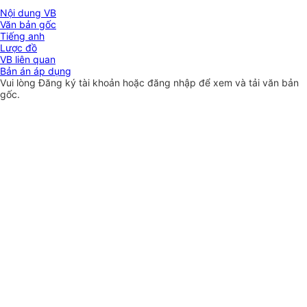
Nội dung VB
Văn bản gốc
Tiếng anh
Lược đồ
VB liên quan
Bản án áp dụng
Vui lòng
Đăng ký
tài khoản hoặc
đăng nhập
để xem và tải văn bản
gốc.