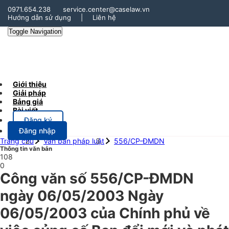
0971.654.238
service.center@caselaw.vn
Hướng dẫn sử dụng
|
Liên hệ
Toggle Navigation
Giới thiệu
Giải pháp
Bảng giá
Bài viết
Đăng ký
Đăng nhập
Trang chủ
Văn bản pháp luật
556/CP-ĐMDN
Thông tin văn bản
108
0
Công văn số 556/CP-ĐMDN
ngày 06/05/2003 Ngày
06/05/2003 của Chính phủ về