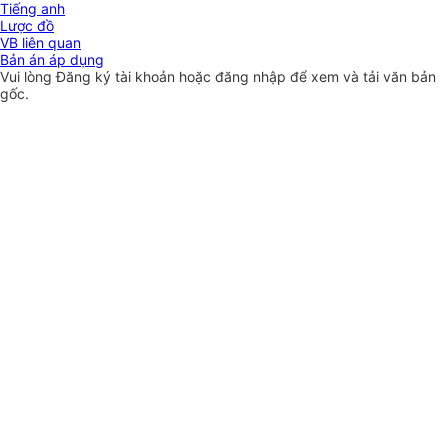
Tiếng anh
Lược đồ
VB liên quan
Bản án áp dụng
Vui lòng
Đăng ký
tài khoản hoặc
đăng nhập
để xem và tải văn bản
gốc.