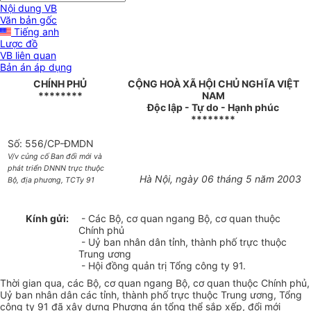
Nội dung VB
Văn bản gốc
Tiếng anh
Lược đồ
VB liên quan
Bản án áp dụng
CHÍNH PHỦ
CỘNG HOÀ XÃ HỘI CHỦ NGHĨA VIỆT
********
NAM
Độc lập - Tự do - Hạnh phúc
********
Số: 556/CP-ĐMDN
V/v củng cố Ban đổi mới và
phát triển DNNN trực thuộc
Hà Nội, ngày 06 tháng 5 năm 2003
Bộ, địa phương, TCTy 91
Kính gửi:
- Các Bộ, cơ quan ngang Bộ, cơ quan thuộc
Chính phủ
- Uỷ ban nhân dân tỉnh, thành phố trực thuộc
Trung ương
- Hội đồng quản trị Tổng công ty 91.
Thời gian qua, các Bộ, cơ quan ngang Bộ, cơ quan thuộc Chính phủ,
Uỷ ban nhân dân các tỉnh, thành phố trực thuộc Trung ương, Tổng
công ty 91 đã xây dựng Phương án tổng thể sắp xếp, đổi mới