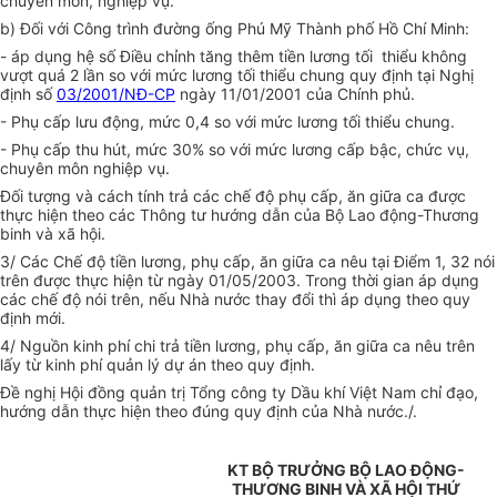
chuyên môn, nghiệp vụ.
b) Đối với Công trình đường ống Phú Mỹ Thành phố Hồ Chí Minh:
- áp dụng hệ số Điều chỉnh tăng thêm tiền lương tối thiểu không
vượt quá 2 lần so với mức lương tối thiểu chung quy định tại Nghị
định số
03/2001/NĐ-CP
ngày 11/01/2001 của Chính phủ.
- Phụ cấp lưu động, mức 0,4 so với mức lương tối thiểu chung.
- Phụ cấp thu hút, mức 30% so với mức lương cấp bậc, chức vụ,
chuyên môn nghiệp vụ.
Đối tượng và cách tính trả các chế độ phụ cấp, ăn giữa ca được
thực hiện theo các Thông tư hướng dẫn của Bộ Lao động-Thương
binh và xã hội.
3/ Các Chế độ tiền lương, phụ cấp, ăn giữa ca nêu tại Điểm 1, 32 nói
trên được thực hiện từ ngày 01/05/2003. Trong thời gian áp dụng
các chế độ nói trên, nếu Nhà nước thay đổi thì áp dụng theo quy
định mới.
4/ Nguồn kinh phí chi trả tiền lương, phụ cấp, ăn giữa ca nêu trên
lấy từ kinh phí quản lý dự án theo quy định.
Đề nghị Hội đồng quản trị Tổng công ty Dầu khí Việt Nam chỉ đạo,
hướng dẫn thực hiện theo đúng quy định của Nhà nước./.
KT BỘ TRƯỞNG BỘ LAO ĐỘNG-
THƯƠNG BINH VÀ XÃ HỘI THỨ