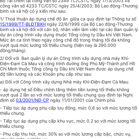
Bộ Tài chính tại công văn số 2349 TC/CSTC ngày 17/3/2003 và
công văn số 4233 TC/CSTC ngày 25/4/2003; Bộ Lao động-Thương
binh và xã hội có ý kiến như sau:
1/ Thoả thuận áp dụng chế độ ăn giữa ca quy định tại Thông tư số
15/1999/TT-BLĐTBXH
ngày 22/6/1999 của Bộ Lao động-Thương
binh và xã hội đối với cán bộ, nhân viên làm việc tại các Ban quản lý
dự án công trình xây dựng thuộc Tổng công ty Dầu khí Việt Nam.
Mức ăn ca tính theo ngày công chế độ trong tháng tối đa không
vượt quá mức lương tối thiểu chung (hiện nay là 290.000
đồng/tháng).
2/ Đối với Ban quản lý dự án Công trình xây dựng nhà máy Khí-
Điện-Đạm Cà Mau và công trình đường ống Phú Mỹ-Thành phố Hồ
Chí Minh thuộc Tổng công ty Dầu khí Việt Nam được áp dụng chế
độ tiền lương và các Khoản phụ cấp như sau:
a) Đối với Công trình xây dựng Nhà máy Khí-Điện-Đạm Cà Mau:
- áp dụng hệ số Điều chỉnh tăng thêm tiền lương tối thiểu không
vượt quá 2 lần so với mức lương tối thiểu chung quy định tại Nghị
định số
03/2001/NĐ-CP
ngày 11/01/2001 của Chính phủ.
- Tiếp tục áp dụng phụ cấp lưu động, mức 0,6 so với mức lương tối
thiểu chung.
- Tiếp tục áp dụng phụ cấp khu vực, mức 0.2 so với mức lương tối
thiểu chung.
- Phụ cấp thu hút, mức 30% so với mức lương cấp bậc, chức vụ,