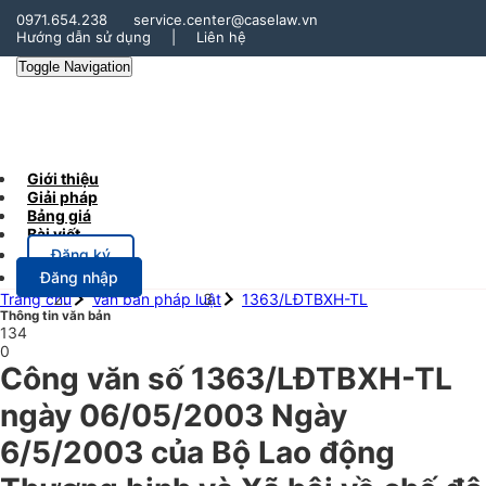
0971.654.238
service.center@caselaw.vn
Hướng dẫn sử dụng
|
Liên hệ
Toggle Navigation
Giới thiệu
Giải pháp
Bảng giá
Bài viết
Đăng ký
Đăng nhập
Trang chủ
Văn bản pháp luật
1363/LĐTBXH-TL
Thông tin văn bản
134
0
Công văn số 1363/LĐTBXH-TL
ngày 06/05/2003 Ngày
6/5/2003 của Bộ Lao động