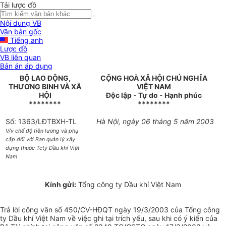
Tải lược đồ
Nội dung VB
Văn bản gốc
Tiếng anh
Lược đồ
VB liên quan
Bản án áp dụng
BỘ LAO ĐỘNG,
CỘNG HOÀ XÃ HỘI CHỦ NGHĨA
THƯƠNG BINH VÀ XÃ
VIỆT NAM
HỘI
Độc lập - Tự do - Hạnh phúc
********
********
Số: 1363/LĐTBXH-TL
Hà Nội, ngày 06 tháng 5 năm 2003
V/v chế độ tiền lương và phụ
cấp đối với Ban quản lý xây
dựng thuộc Tcty Dầu khí Việt
Nam
Kính gửi:
Tổng công ty Dầu khí Việt Nam
Trả lời công văn số 450/CV-HĐQT ngày 19/3/2003 của Tổng công
ty Dầu khí Việt Nam về việc ghi tại trích yếu, sau khi có ý kiến của