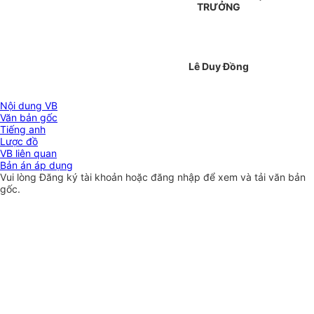
TRƯỞNG
Lê Duy Đồng
Nội dung VB
Văn bản gốc
Tiếng anh
Lược đồ
VB liên quan
Bản án áp dụng
Vui lòng
Đăng ký
tài khoản hoặc
đăng nhập
để xem và tải văn bản
gốc.