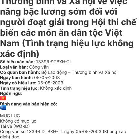
Thương binh và Xã hội về việc
nâng bậc lương sớm đối với
người đoạt giải trong Hội thi chế
biến các món ăn dân tộc Việt
Nam (Tình trạng hiệu lực không
xác định)
Số hiệu văn bản:
1339/LĐTBXH-TL
Loại văn bản:
Công văn
Cơ quan ban hành:
Bộ Lao động – Thương binh và Xã hội
Ngày ban hành:
05-05-2003
Ngày có hiệu lực:
05-05-2003
Không xác định
Tình trạng hiệu lực:
Ngôn ngữ:
Định dạng văn bản hiện có:
MỤC LỤC
Không có mục lục
Tải về (WORD)
Cong van so 1339-LDTBXH-TL ngay 05-05-2003 (Khong xac
dinh).doc