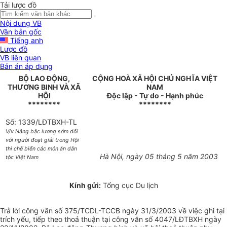
Tải lược đồ
Nội dung VB
Văn bản gốc
Tiếng anh
Lược đồ
VB liên quan
Bản án áp dụng
BỘ LAO ĐỘNG,
CỘNG HOÀ XÃ HỘI CHỦ NGHĨA VIỆT
THƯƠNG BINH VÀ XÃ
NAM
HỘI
Độc lập - Tự do - Hạnh phúc
********
********
Số: 1339/LĐTBXH-TL
V/v Nâng bậc lương sớm đối
với người đoạt giải trong Hội
thi chế biến các món ăn dân
Hà Nội, ngày 05 tháng 5 năm 2003
tộc Việt Nam
Kính gửi:
Tổng cục Du lịch
Trả lời công văn số 375/TCDL-TCCB ngày 31/3/2003 về việc ghi tại
trích yếu, tiếp theo thoả thuận tại công văn số 4047/LĐTBXH ngày