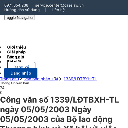
0971.654.238
service.center@caselaw.vn
Hướng dẫn sử dụng
|
Liên hệ
Toggle Navigation
Giới thiệu
Giải pháp
Bảng giá
Bài viết
Đăng ký
Đăng nhập
Trang chủ
Văn bản pháp luật
1339/LĐTBXH-TL
Thông tin văn bản
74
0
Công văn số 1339/LĐTBXH-TL
ngày 05/05/2003 Ngày
05/05/2003 của Bộ lao động