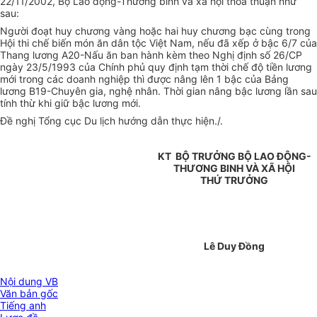
22/11/2002, Bộ Lao động-Thương binh và xã hội thoả thuận như
sau:
Người đoạt huy chương vàng hoặc hai huy chương bạc cùng trong
Hội thi chế biến món ăn dân tộc Việt Nam, nếu đã xếp ở bậc 6/7 của
Thang lương A20-Nấu ăn ban hành kèm theo Nghị định số 26/CP
ngày 23/5/1993 của Chính phủ quy định tạm thời chế độ tiền lương
mới trong các doanh nghiệp thì được nâng lên 1 bậc của Bảng
lương B19-Chuyên gia, nghệ nhân. Thời gian nâng bậc lương lần sau
tính thừ khi giữ bậc lương mới.
Đề nghị Tổng cục Du lịch hướng dẫn thực hiện./.
KT BỘ TRƯỞNG BỘ LAO ĐỘNG-
THƯƠNG BINH VÀ XÃ HỘI
THỨ TRƯỞNG
Lê Duy Đồng
Nội dung VB
Văn bản gốc
Tiếng anh