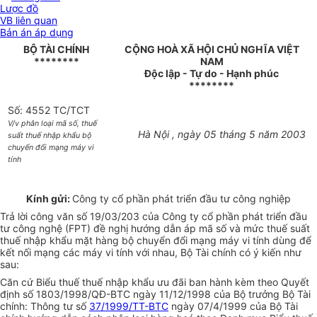
Lược đồ
VB liên quan
Bản án áp dụng
BỘ TÀI CHÍNH
CỘNG HOÀ XÃ HỘI CHỦ NGHĨA VIỆT
********
NAM
Độc lập - Tự do - Hạnh phúc
********
Số: 4552 TC/TCT
V/v phân loại mã số, thuế
Hà Nội , ngày 05 tháng 5 năm 2003
suất thuế nhập khẩu bộ
chuyển đổi mạng máy vi
tính
Kính gửi:
Công ty cổ phần phát triển đầu tư công nghiệp
Trả lời công văn số 19/03/203 của Công ty cổ phần phát triển đầu
tư công nghệ (FPT) đề nghị hướng dẫn áp mã số và mức thuế suất
thuế nhập khẩu mặt hàng bộ chuyển đổi mạng máy vi tính dùng để
kết nối mạng các máy vi tính với nhau, Bộ Tài chính có ý kiến như
sau:
Căn cứ Biểu thuế thuế nhập khẩu ưu đãi ban hành kèm theo Quyết
định số 1803/1998/QĐ-BTC ngày 11/12/1998 của Bộ trưởng Bộ Tài
chính: Thông tư số
37/1999/TT-BTC
ngày 07/4/1999 của Bộ Tài