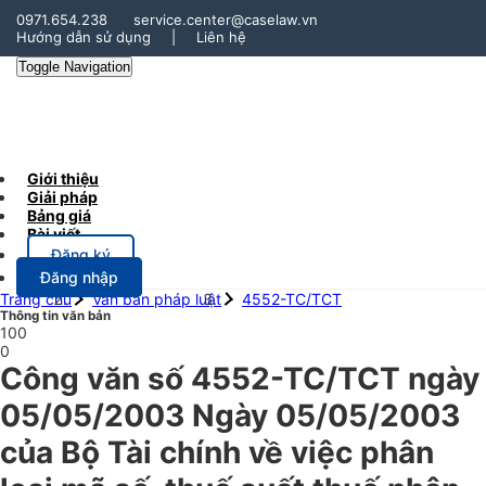
0971.654.238
service.center@caselaw.vn
Hướng dẫn sử dụng
|
Liên hệ
Toggle Navigation
Giới thiệu
Giải pháp
Bảng giá
Bài viết
Đăng ký
Đăng nhập
Trang chủ
Văn bản pháp luật
4552-TC/TCT
Thông tin văn bản
100
0
Công văn số 4552-TC/TCT ngày
05/05/2003 Ngày 05/05/2003
của Bộ Tài chính về việc phân