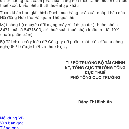
chính hướng dẫn cách phân loại hàng hoá theo Danh mục Biểu thuế
thuế xuất khẩu, Biểu thuế thuế nhập khẩu;
Tham khảo bản giải thích Danh mục hàng hoá xuất nhập khẩu của
Hội đồng Hợp tác Hải quan Thế giới thì:
Mặt hàng bộ chuyển đổi mạng máy vi tính (router) thuộc nhóm
8471, mã số 8471800, có thuế suất thuế nhập khẩu ưu đãi 10%
(mười phần trăm).
Bộ Tài chính có ý kiến để Công ty cổ phần phát triển đầu tư công
nghệ (FPT) được biết và thực hiện./.
TL/ BỘ TRƯỞNG BỘ TÀI CHÍNH
KT/ TỔNG CỤC TRƯỞNG TỔNG
CỤC THUẾ
PHÓ TỔNG CỤC TRƯỞNG
Đặng Thị Bình An
Nội dung VB
Văn bản gốc
Tiếng anh