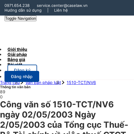
0971.654.238
service.center@caselaw.vn
Hướng dẫn sử dụng
|
Liên hệ
Toggle Navigation
Giới thiệu
Giải pháp
Bảng giá
Bài viết
Đăng ký
Đăng nhập
Trang chủ
Văn bản pháp luật
1510-TCT/NV6
Thông tin văn bản
89
0
Công văn số 1510-TCT/NV6
ngày 02/05/2003 Ngày
2/05/2003 của Tổng cục Thuế-