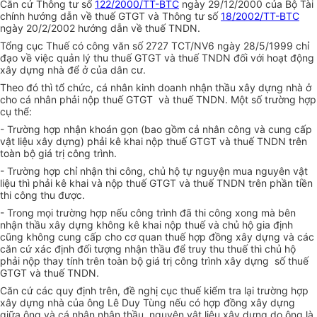
Căn cứ Thông tư số
122/2000/TT-BTC
ngày 29/12/2000 của Bộ Tài
chính hướng dẫn về thuế GTGT và Thông tư số
18/2002/TT-BTC
ngày 20/2/2002 hướng dẫn về thuế TNDN.
Tổng cục Thuế có công văn số 2727 TCT/NV6 ngày 28/5/1999 chỉ
đạo về việc quản lý thu thuế GTGT và thuế TNDN đối với hoạt động
xây dựng nhà để ở của dân cư.
Theo đó thì tổ chức, cá nhân kinh doanh nhận thầu xây dựng nhà ở
cho cá nhân phải nộp thuế GTGT và thuế TNDN. Một số trường hợp
cụ thể:
- Trường hợp nhận khoán gọn (bao gồm cả nhân công và cung cấp
vật liệu xây dựng) phải kê khai nộp thuế GTGT và thuế TNDN trên
toàn bộ giá trị công trình.
- Trường hợp chỉ nhận thi công, chủ hộ tự nguyện mua nguyên vật
liệu thì phải kê khai và nộp thuế GTGT và thuế TNDN trên phần tiền
thi công thu được.
- Trong mọi trường hợp nếu công trình đã thi công xong mà bên
nhận thầu xây dựng không kê khai nộp thuế và chủ hộ gia định
cũng không cung cấp cho cơ quan thuế hợp đồng xây dựng và các
căn cứ xác định đối tượng nhận thầu để truy thu thuế thì chủ hộ
phải nộp thay tính trên toàn bộ giá trị công trình xây dựng số thuế
GTGT và thuế TNDN.
Căn cứ các quy định trên, đề nghị cục thuế kiểm tra lại trường hợp
xây dựng nhà của ông Lê Duy Tùng nếu có hợp đồng xây dựng
giữa ông và cá nhân nhận thầu, nguyên vật liệu xây dựng do ông là