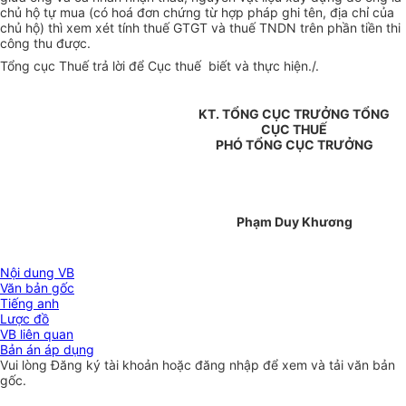
chủ hộ tự mua (có hoá đơn chứng từ hợp pháp ghi tên, địa chỉ của
chủ hộ) thì xem xét tính thuế GTGT và thuế TNDN trên phần tiền thi
công thu được.
Tổng cục Thuế trả lời để Cục thuế biết và thực hiện./.
KT. TỔNG CỤC TRƯỞNG TỔNG
CỤC THUẾ
PHÓ TỔNG CỤC TRƯỞNG
Phạm Duy Khương
Nội dung VB
Văn bản gốc
Tiếng anh
Lược đồ
VB liên quan
Bản án áp dụng
Vui lòng
Đăng ký
tài khoản hoặc
đăng nhập
để xem và tải văn bản
gốc.