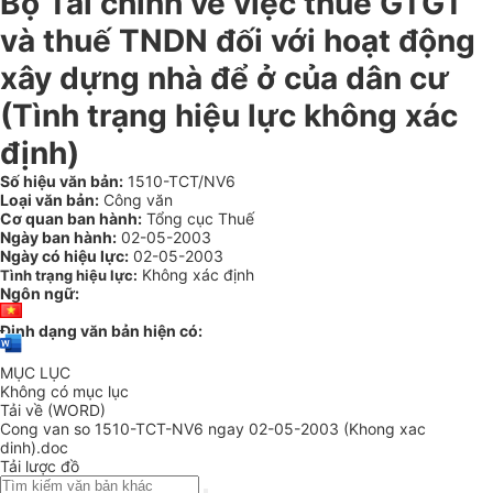
Bộ Tài chính về việc thuế GTGT
và thuế TNDN đối với hoạt động
xây dựng nhà để ở của dân cư
(Tình trạng hiệu lực không xác
định)
Số hiệu văn bản:
1510-TCT/NV6
Loại văn bản:
Công văn
Cơ quan ban hành:
Tổng cục Thuế
Ngày ban hành:
02-05-2003
Ngày có hiệu lực:
02-05-2003
Không xác định
Tình trạng hiệu lực:
Ngôn ngữ:
Định dạng văn bản hiện có:
MỤC LỤC
Không có mục lục
Tải về (WORD)
Cong van so 1510-TCT-NV6 ngay 02-05-2003 (Khong xac
dinh).doc
Tải lược đồ