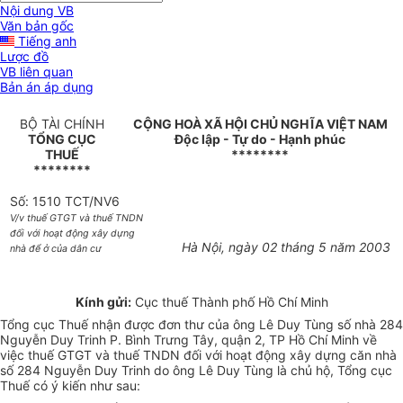
Nội dung VB
Văn bản gốc
Tiếng anh
Lược đồ
VB liên quan
Bản án áp dụng
BỘ TÀI CHÍNH
CỘNG HOÀ XÃ HỘI CHỦ NGHĨA VIỆT NAM
TỔNG CỤC
Độc lập - Tự do - Hạnh phúc
THUẾ
********
********
Số: 1510 TCT/NV6
V/v thuế GTGT và thuế TNDN
đối với hoạt động xây dựng
Hà Nội, ngày 02 tháng 5 năm 2003
nhà để ở của dân cư
Kính gửi:
Cục thuế Thành phố Hồ Chí Minh
Tổng cục Thuế nhận được đơn thư của ông Lê Duy Tùng số nhà 284
Nguyễn Duy Trinh P. Bình Trưng Tây, quận 2, TP Hồ Chí Minh về
việc thuế GTGT và thuế TNDN đối với hoạt động xây dựng căn nhà
số 284 Nguyễn Duy Trinh do ông Lê Duy Tùng là chủ hộ, Tổng cục
Thuế có ý kiến như sau: