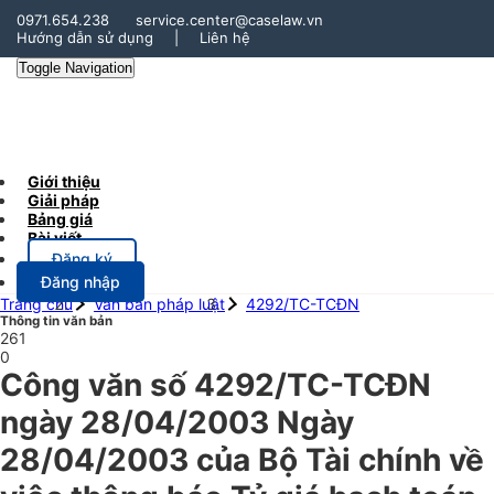
0971.654.238
service.center@caselaw.vn
Hướng dẫn sử dụng
|
Liên hệ
Toggle Navigation
Giới thiệu
Giải pháp
Bảng giá
Bài viết
Đăng ký
Đăng nhập
Trang chủ
Văn bản pháp luật
4292/TC-TCĐN
Thông tin văn bản
261
0
Công văn số 4292/TC-TCĐN
ngày 28/04/2003 Ngày
28/04/2003 của Bộ Tài chính về