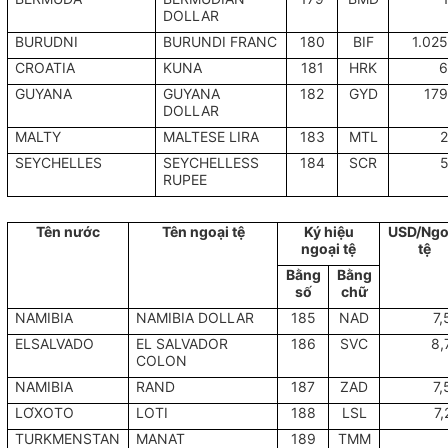
DOLLAR
BURUDNI
BURUNDI FRANC
180
BIF
1.02
CROATIA
KUNA
181
HRK
6
GUYANA
GUYANA
182
GYD
179
DOLLAR
MALTY
MALTESE LIRA
183
MTL
2
SEYCHELLES
SEYCHELLESS
184
SCR
5
RUPEE
Tên nước
Tên ngoại tệ
Ký hiệu
USD/Ngo
ngoại tệ
tệ
Bằng
Bằng
số
chữ
NAMIBIA
NAMIBIA DOLLAR
185
NAD
7,
ELSALVADO
EL SALVADOR
186
SVC
8,
COLON
NAMIBIA
RAND
187
ZAD
7,
LƠXOTO
LOTI
188
LSL
7,
TURKMENSTAN
MANAT
189
TMM