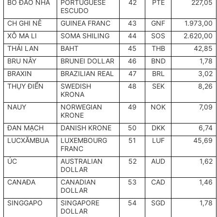
BỒ ĐÀO NHA
PORTUGUESE
42
PTE
227,05
ESCUDO
CH GHI NÊ
GUINEA FRANC
43
GNF
1.973,00
XÔ MA LI
SOMA SHILING
44
SOS
2.620,00
THÁI LAN
BAHT
45
THB
42,85
BRU NÂY
BRUNEI DOLLAR
46
BND
1,78
BRAXIN
BRAZILIAN REAL
47
BRL
3,02
THỤY ĐIỂN
SWEDISH
48
SEK
8,26
KRONA
NAUY
NORWEGIAN
49
NOK
7,09
KRONE
ĐAN MẠCH
DANISH KRONE
50
DKK
6,74
LUCXĂMBUA
LUXEMBOURG
51
LUF
45,69
FRANC
ÚC
AUSTRALIAN
52
AUD
1,62
DOLLAR
CANAĐA
CANADIAN
53
CAD
1,46
DOLLAR
SINGGAPO
SINGAPORE
54
SGD
1,78
DOLLAR