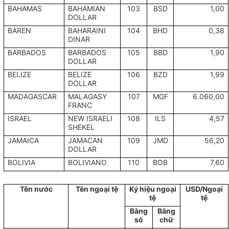
BAHAMAS
BAHAMIAN
103
BSD
1,00
DOLLAR
BAREN
BAHARAINI
104
BHD
0,38
DINAR
BARBADOS
BARBADOS
105
BBD
1,90
DOLLAR
BELIZE
BELIZE
106
BZD
1,99
DOLLAR
MADAGASCAR
MALAGASY
107
MGF
6.060,00
FRANC
ISRAEL
NEW ISRAELI
108
ILS
4,57
SHEKEL
JAMAICA
JAMACAN
109
JMD
56,20
DOLLAR
BOLIVIA
BOLIVIANO
110
BOB
7,60
Tên nước
Tên ngoại tệ
Ký hiệu ngoại
USD/Ngoại
tệ
tệ
Bằng
Bằng
số
chữ