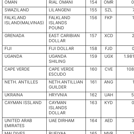
OMAN
RIAL OMANI
154
OMR
0
SWAZILAND
LILANGENI
155
SZL
FALKLAND
FALKLAND
156
FKP
ISLAND(MALVINAS)
ISLANDS
POUND
GRENADA
EAST CARIBIAN
157
XCD
DOLLAR
FIJI
FIJI DOLLAR
158
FJD
UGANDA
UGANDA
159
UGX
1.98
SHILING
CAPE VERDE
CAPE VERDE
160
CVE
108
ESCUDO
NETH. ANTILLES
NETH.ANTILLIAN
161
ANG
GUILDER
UKRAINA
HRYVNIA
162
UAH
5
CAYMAN ISSLAND
CAYMAN
163
KYD
0
ISLANDS
DOLLAR
UNITED ARAB
UAE DIRHAM
164
AED
3
EMIRATES
MALDIVES
RUFIYAA
165
MVR
1