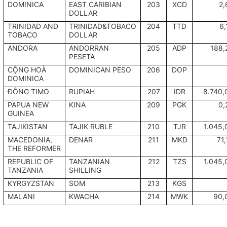
DOMINICA
EAST CARIBIAN
203
XCD
2,
DOLLAR
TRINIDAD AND
TRINIDAD&TOBACO
204
TTD
6,
TOBACO
DOLLAR
ANDORA
ANDORRAN
205
ADP
188,
PESETA
CỘNG HOÀ
DOMINICAN PESO
206
DOP
DOMINICA
ĐÔNG TIMO
RUPIAH
207
IDR
8.740,
PAPUA NEW
KINA
209
PGK
0,
GUINEA
TAJIKISTAN
TAJIK RUBLE
210
TJR
1.045,
MACEDONIA,
DENAR
211
MKD
71,
THE REFORMER
REPUBLIC OF
TANZANIAN
212
TZS
1.045,
TANZANIA
SHILLING
KYRGYZSTAN
SOM
213
KGS
MALANI
KWACHA
214
MWK
90,