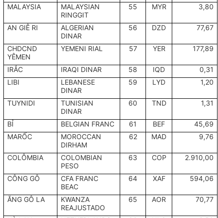
MALAYSIA
MALAYSIAN
55
MYR
3,80
RINGGIT
AN GIÊ RI
ALGERIAN
56
DZD
77,67
DINAR
CHDCND
YEMENI RIAL
57
YER
177,89
YÊMEN
IRẮC
IRAQI DINAR
58
IQD
0,31
LIBI
LEBANESE
59
LYD
1,20
DINAR
TUYNIDI
TUNISIAN
60
TND
1,31
DINAR
BỈ
BELGIAN FRANC
61
BEF
45,69
MARỐC
MOROCCAN
62
MAD
9,76
DIRHAM
COLÔMBIA
COLOMBIAN
63
COP
2.910,00
PESO
CÔNG GÔ
CFA FRANC
64
XAF
594,06
BEAC
ĂNG GÔ LA
KWANZA
65
AOR
70,77
REAJUSTADO