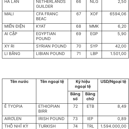
HÀ LAN
NETHERLANDS
66
NLG
2,50
GUILDER
MALI
CFA FRANC
67
XOF
6594,06
BEAC
MIẾN ĐIỆN
KYAT
68
MMK
6,20
AI CẬP
EGYPTIAN
69
EGP
5,90
POUND
XY RI
SYRIAN POUND
70
SYP
42,00
LI BĂNG
LIBIAN POUND
71
LBP
1.501,00
Tên nước
Tên ngoại tệ
Ký hiệu
USD/Ngoại tệ
ngoại tệ
Bằng
Bằng
số
chữ
Ê TYOPIA
ETHIOPIAN
72
ETB
8,49
BIRR
AIRƠLEN
IRISH POUND
73
IEP
0,89
THỖ NHĨ KỲ
TURKISH
74
TRL
1.594.000,00