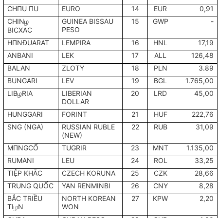
CHПU ПU
EURO
14
EUR
0,91
CHIN
ழ
GUINEA BISSAU
15
GWP
-
PESO
BICXAC
HПNĐUARAT
LEMPIRA
16
HNL
17,19
ANBANI
LEK
17
ALL
126,48
BALAN
ZLOTY
18
PLN
3.89
BUNGARI
LEV
19
BGL
1.765,00
LIB
ழ
RIA
LIBERIAN
20
LRD
45,00
DOLLAR
HUNGGARI
FORINT
21
HUF
222,76
SNG (NGA)
RUSSIAN RUBLE
22
RUB
31,09
(NEW)
MПNGCỔ
TUGRIR
23
MNT
1.135,00
RUMANI
LEU
24
ROL
33,25
TIỆP KHẮC
CZECH KORUNA
25
CZK
28,66
TRUNG QUỐC
YAN RENMINBI
26
CNY
8,28
BẮC TRIỀU
NORTH KOREAN
27
KPW
2,20
TI
ழ
N
WON