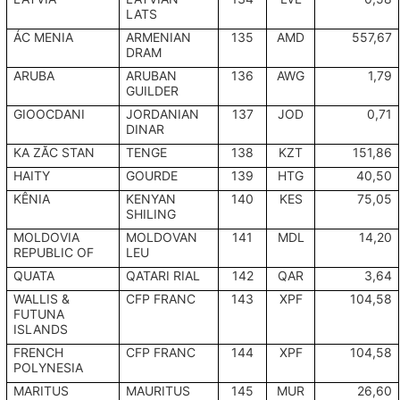
LATS
ÁC MENIA
ARMENIAN
135
AMD
557,67
DRAM
ARUBA
ARUBAN
136
AWG
1,79
GUILDER
GIOOCDANI
JORDANIAN
137
JOD
0,71
DINAR
KA ZĂC STAN
TENGE
138
KZT
151,86
HAITY
GOURDE
139
HTG
40,50
KÊNIA
KENYAN
140
KES
75,05
SHILING
MOLDOVIA
MOLDOVAN
141
MDL
14,20
REPUBLIC OF
LEU
QUATA
QATARI RIAL
142
QAR
3,64
WALLIS &
CFP FRANC
143
XPF
104,58
FUTUNA
ISLANDS
FRENCH
CFP FRANC
144
XPF
104,58
POLYNESIA
MARITUS
MAURITUS
145
MUR
26,60