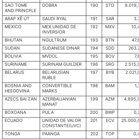
SAO TOME
DOBRA
190
STD
9.019,
AND PRINCPLE
ARAP XÊ ÚT
SAUDI RYAL
191
SAR
3,
MEXICO
MEX.UNIDAD DE
192
MXV
10,
INVERSIOR
BHUTAN
NGULTRUM
193
BTN
47,
SUDAN
SUDANESE DINAR
194
SDD
263,
BOLIVIA
MVDOL
195
BOV
7,
SURINAME
SURINAM GUILDER
196
SRG
2.515,
BELARUS
BELARUSIAN
197
BYB
2.021,
RUBLE
BOSNIA AND
CONVERTIBLE
198
BAM
1,
HEEGOVINA
MARKS
AZECS BAI ZAN
AZERBAIJANIAN
199
AZM
4.895,
MANAT
BOXOANA
PULA
200
BWP
0,
ECUADO
UNIDAD DE VALOR
201
ECV
25.000,
CONSTANTE(UVC)
TONGA
PAANGA
202
TOP
0,