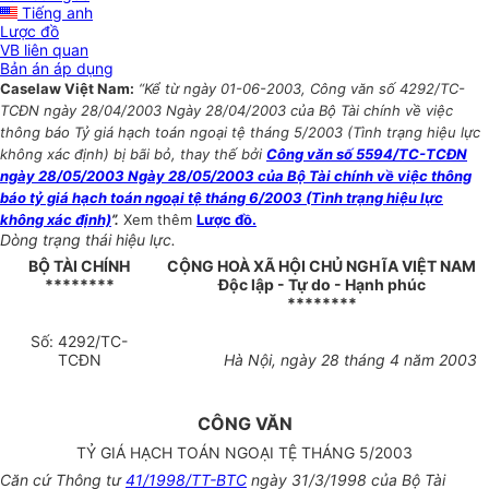
Tiếng anh
Lược đồ
VB liên quan
Bản án áp dụng
Caselaw Việt Nam:
“Kể từ ngày 01-06-2003, Công văn số 4292/TC-
TCĐN ngày 28/04/2003 Ngày 28/04/2003 của Bộ Tài chính về việc
thông báo Tỷ giá hạch toán ngoại tệ tháng 5/2003 (Tình trạng hiệu lực
không xác định) bị bãi bỏ, thay thế bởi
Công văn số 5594/TC-TCĐN
ngày 28/05/2003 Ngày 28/05/2003 của Bộ Tài chính về việc thông
báo tỷ giá hạch toán ngoại tệ tháng 6/2003 (Tình trạng hiệu lực
không xác định)
”.
Xem thêm
Lược đồ.
Dòng trạng thái hiệu lực.
BỘ TÀI CHÍNH
CỘNG HOÀ XÃ HỘI CHỦ NGHĨA VIỆT NAM
********
Độc lập - Tự do - Hạnh phúc
********
Số: 4292/TC-
TCĐN
Hà Nội, ngày 28 tháng 4 năm 2003
CÔNG VĂN
TỶ GIÁ HẠCH TOÁN NGOẠI TỆ THÁNG 5/2003
Căn cứ Thông tư
41/1998/TT-BTC
ngày 31/3/1998 của Bộ Tài