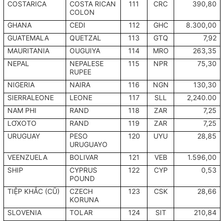
COSTARICA
COSTA RICAN
111
CRC
390,80
COLON
GHANA
CEDI
112
GHC
8.300,00
GUATEMALA
QUETZAL
113
GTQ
7,92
MAURITANIA
OUGUIYA
114
MRO
263,35
NEPAL
NEPALESE
115
NPR
75,30
RUPEE
NIGERIA
NAIRA
116
NGN
130,30
SIERRALEONE
LEONE
117
SLL
2,240.00
NAM PHI
RAND
118
ZAR
7,25
LƠXOTO
RAND
119
ZAR
7,25
URUGUAY
PESO
120
UYU
28,85
URUGUAYO
VEENZUELA
BOLIVAR
121
VEB
1.596,00
SHIP
CYPRUS
122
CYP
0,53
POUND
TIỆP KHẮC (CŨ)
CZECH
123
CSK
28,66
KORUNA
SLOVENIA
TOLAR
124
SIT
210,84