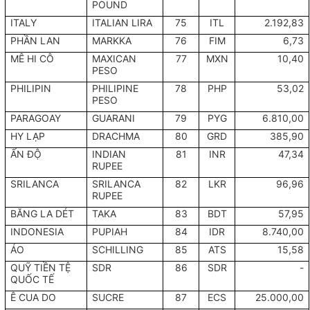
POUND
ITALY
ITALIAN LIRA
75
ITL
2.192,83
PHẦN LAN
MARKKA
76
FIM
6,73
MÊ HI CÔ
MAXICAN
77
MXN
10,40
PESO
PHILIPIN
PHILIPINE
78
PHP
53,02
PESO
PARAGOAY
GUARANI
79
PYG
6.810,00
HY LẠP
DRACHMA
80
GRD
385,90
ẤN ĐỘ
INDIAN
81
INR
47,34
RUPEE
SRILANCA
SRILANCA
82
LKR
96,96
RUPEE
BĂNG LA DÉT
TAKA
83
BDT
57,95
INDONESIA
PUPIAH
84
IDR
8.740,00
ÁO
SCHILLING
85
ATS
15,58
QUỸ TIỀN TỆ
SDR
86
SDR
-
QUỐC TẾ
Ê CUA DO
SUCRE
87
ECS
25.000,00