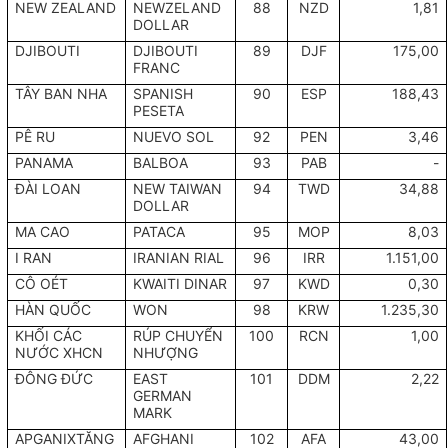
NEW ZEALAND
NEWZELAND
88
NZD
1,81
DOLLAR
DJIBOUTI
DJIBOUTI
89
DJF
175,00
FRANC
TÂY BAN NHA
SPANISH
90
ESP
188,43
PESETA
PÊ RU
NUEVO SOL
92
PEN
3,46
PANAMA
BALBOA
93
PAB
-
ĐÀI LOAN
NEW TAIWAN
94
TWD
34,88
DOLLAR
MA CAO
PATACA
95
MOP
8,03
I RAN
IRANIAN RIAL
96
IRR
1.151,00
CÔ OÉT
KWAITI DINAR
97
KWD
0,30
HÀN QUỐC
WON
98
KRW
1.235,30
KHỐI CÁC
RÚP CHUYỂN
100
RCN
1,00
NƯỚC XHCN
NHƯỢNG
ĐÔNG ĐỨC
EAST
101
DDM
2,22
GERMAN
MARK
APGANIXTĂNG
AFGHANI
102
AFA
43,00