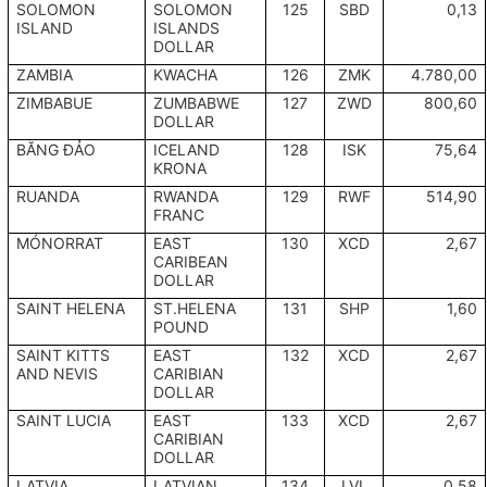
SOLOMON
SOLOMON
125
SBD
0,13
ISLAND
ISLANDS
DOLLAR
ZAMBIA
KWACHA
126
ZMK
4.780,00
ZIMBABUE
ZUMBABWE
127
ZWD
800,60
DOLLAR
BĂNG ĐẢO
ICELAND
128
ISK
75,64
KRONA
RUANDA
RWANDA
129
RWF
514,90
FRANC
MÓNORRAT
EAST
130
XCD
2,67
CARIBEAN
DOLLAR
SAINT HELENA
ST.HELENA
131
SHP
1,60
POUND
SAINT KITTS
EAST
132
XCD
2,67
AND NEVIS
CARIBIAN
DOLLAR
SAINT LUCIA
EAST
133
XCD
2,67
CARIBIAN
DOLLAR
LATVIA
LATVIAN
134
LVL
0,58