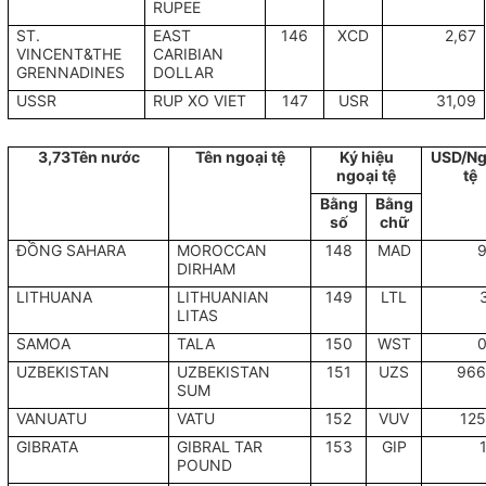
RUPEE
ST.
EAST
146
XCD
2,67
VINCENT&THE
CARIBIAN
GRENNADINES
DOLLAR
USSR
RUP XO VIET
147
USR
31,09
3,73Tên nước
Tên ngoại tệ
Ký hiệu
USD/Ng
ngoại tệ
tệ
Bằng
Bằng
số
chữ
ĐỒNG SAHARA
MOROCCAN
148
MAD
9
DIRHAM
LITHUANA
LITHUANIAN
149
LTL
LITAS
SAMOA
TALA
150
WST
0
UZBEKISTAN
UZBEKISTAN
151
UZS
966
SUM
VANUATU
VATU
152
VUV
125
GIBRATA
GIBRAL TAR
153
GIP
POUND