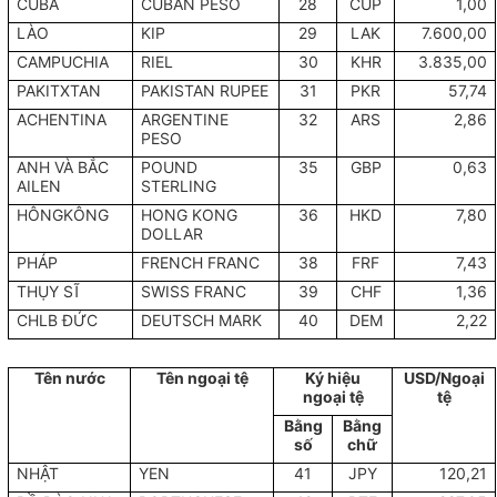
CUBA
CUBAN PESO
28
CUP
1,00
LÀO
KIP
29
LAK
7.600,00
CAMPUCHIA
RIEL
30
KHR
3.835,00
PAKITXTAN
PAKISTAN RUPEE
31
PKR
57,74
ACHENTINA
ARGENTINE
32
ARS
2,86
PESO
ANH VÀ BẮC
POUND
35
GBP
0,63
AILEN
STERLING
HÔNGKÔNG
HONG KONG
36
HKD
7,80
DOLLAR
PHÁP
FRENCH FRANC
38
FRF
7,43
THỤY SĨ
SWISS FRANC
39
CHF
1,36
CHLB ĐỨC
DEUTSCH MARK
40
DEM
2,22
Tên nước
Tên ngoại tệ
Ký hiệu
USD/Ngoại
ngoại tệ
tệ
Bằng
Bằng
số
chữ
NHẬT
YEN
41
JPY
120,21