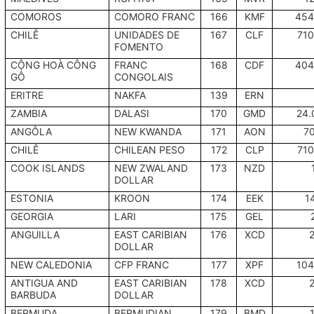
COMOROS
COMORO FRANC
166
KMF
454
CHILÊ
UNIDADES DE
167
CLF
710
FOMENTO
CỘNG HOÀ CÔNG
FRANC
168
CDF
404
GÔ
CONGOLAIS
ERITRE
NAKFA
139
ERN
ZAMBIA
DALASI
170
GMD
24
ANGÔLA
NEW KWANDA
171
AON
70
CHILÊ
CHILEAN PESO
172
CLP
710
COOK ISLANDS
NEW ZWALAND
173
NZD
DOLLAR
ESTONIA
KROON
174
EEK
1
GEORGIA
LARI
175
GEL
ANGUILLA
EAST CARIBIAN
176
XCD
DOLLAR
NEW CALEDONIA
CFP FRANC
177
XPF
104
ANTIGUA AND
EAST CARIBIAN
178
XCD
BARBUDA
DOLLAR
BERMUDA
BERMUDIAN
179
BMD