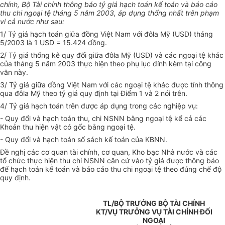
chính, Bộ Tài chính thông báo tỷ giá hạch toán kế toán và báo cáo
thu chi ngoại tệ tháng 5 năm 2003, áp dụng thống nhất trên phạm
vi cả nước như sau:
1/ Tỷ giá hạch toán giữa đồng Việt Nam với đôla Mỹ (USD) tháng
5/2003 là 1 USD = 15.424 đồng.
2/ Tỷ giá thống kê quy đổi giữa đôla Mỹ (USD) và các ngoại tệ khác
của tháng 5 năm 2003 thực hiện theo phụ lục đính kèm tại công
văn này.
3/ Tỷ giá giữa đồng Việt Nam với các ngoại tệ khác được tính thông
qua đôla Mỹ theo tỷ giá quy định tại Điểm 1 và 2 nói trên.
4/ Tỷ giá hạch toán trên được áp dụng trong các nghiệp vụ:
- Quy đổi và hạch toán thu, chi NSNN bằng ngoại tệ kể cả các
Khoản thu hiện vật có gốc bằng ngoại tệ.
- Quy đổi và hạch toán sổ sách kế toán của KBNN.
Đề nghị các cơ quan tài chính, cơ quan, Kho bạc Nhà nước và các
tổ chức thực hiện thu chi NSNN căn cứ vào tỷ giá được thông báo
để hạch toán kế toán và báo cáo thu chi ngoại tệ theo đúng chế độ
quy định.
TL/BỘ TRƯỞNG BỘ TÀI CHÍNH
KT/VỤ TRƯỞNG VỤ TÀI CHÍNH ĐỐI
NGOẠI