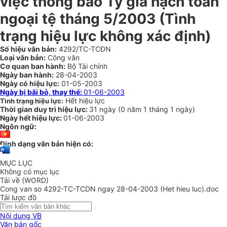
việc thông báo Tỷ giá hạch toán
ngoại tệ tháng 5/2003 (Tình
trạng hiệu lực không xác định)
Số hiệu văn bản:
4292/TC-TCĐN
Loại văn bản:
Công văn
Cơ quan ban hành:
Bộ Tài chính
Ngày ban hành:
28-04-2003
Ngày có hiệu lực:
01-05-2003
Ngày bị bãi bỏ, thay thế:
01-06-2003
Hết hiệu lực
Tình trạng hiệu lực:
Thời gian duy trì hiệu lực:
31 ngày
(
0 năm
1 tháng
1 ngày
)
Ngày hết hiệu lực:
01-06-2003
Ngôn ngữ:
Định dạng văn bản hiện có:
MỤC LỤC
Không có mục lục
Tải về (WORD)
Cong van so 4292-TC-TCDN ngay 28-04-2003 (Het hieu luc).doc
Tải lược đồ
Nội dung VB
Văn bản gốc