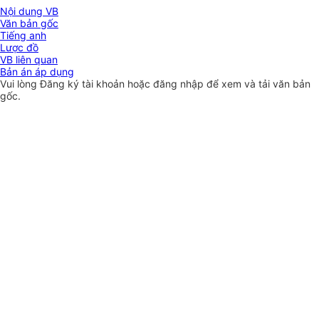
Nội dung VB
Văn bản gốc
Tiếng anh
Lược đồ
VB liên quan
Bản án áp dụng
Vui lòng
Đăng ký
tài khoản hoặc
đăng nhập
để xem và tải văn bản
gốc.