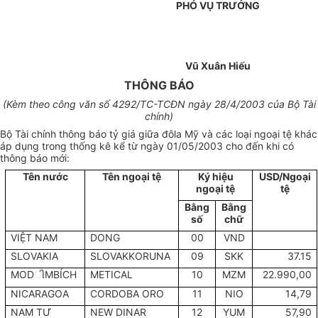
PHÓ VỤ TRƯỞNG
Vũ Xuân Hiếu
THÔNG BÁO
(Kèm theo công văn số 4292/TC-TCĐN ngày 28/4/2003 của Bộ Tài
chính)
Bộ Tài chính thông báo tỷ giá giữa đôla Mỹ và các loại ngoại tệ khác
áp dụng trong thống kê kể từ ngày 01/05/2003 cho đến khi có
thông báo mới:
Tên nước
Tên ngoại tệ
Ký hiệu
USD/Ngoại
ngoại tệ
tệ
Bằng
Bằng
số
chữ
VIỆT NAM
DONG
00
VND
SLOVAKIA
SLOVAKKORUNA
09
SKK
37.15
MOD
ી
MBÍCH
METICAL
10
MZM
22.990,00
NICARAGOA
CORDOBA ORO
11
NIO
14,79
NAM TƯ
NEW DINAR
12
YUM
57,90