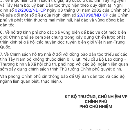
5. Về thực hiện chính sách trợ giá, trợ cước ở các tỉnh Tây Nguyên
và Tây Nam bộ: uỷ ban Dân tộc thực hiện theo quy định tại Nghị
định số
02/2002/NĐ-CP
ngày 03 tháng 01 năm 2002 của Chính phủ
về sửa đổi một số điều của Nghị định số
20/1998/NĐ-CP
của Chính
phủ về phát triển thương mại miền núi, hải đảo và vùng đồng bào
dân tộc.
6. Về hỗ trợ kinh phí cho các xã vùng biên để bảo vệ cột mốc biên
giới: Chính phủ sẽ xem xét chung trong xây dựng Chiến lược phát
triển kinh tế-xã hội các huyện dọc tuyến biên giới Việt Nam-Trung
Quốc.
7. Về Chính sách hỗ trợ nhà ở đối với đồng bào dân tộc thiểu số các
tỉnh Tây Nam bộ không thuộc diện bị lũ lụt: Yêu cầu Bộ Lao động -
Thương binh và Xã hội chủ trì, phối hợp với các Bộ, ngành liên quan
sớm xây dựng chính sách trình Thủ tướng Chính phủ quyết định.
Văn phòng Chính phủ xin thông báo để Uỷ Ban dân tộc và các Bộ,
ngành liên quan biết, thực hiện./.
KT BỘ TRƯỞNG, CHỦ NHIỆM VP
CHÍNH PHỦ
PHÓ CHỦ NHIỆM