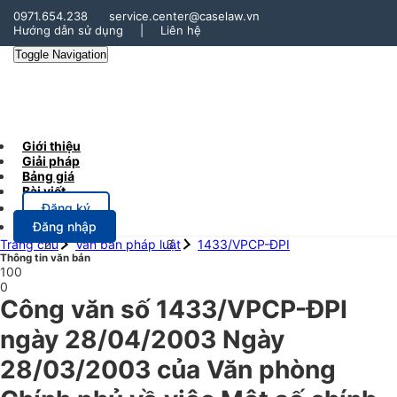
0971.654.238
service.center@caselaw.vn
Hướng dẫn sử dụng
|
Liên hệ
Toggle Navigation
Giới thiệu
Giải pháp
Bảng giá
Bài viết
Đăng ký
Đăng nhập
Trang chủ
Văn bản pháp luật
1433/VPCP-ĐPI
Thông tin văn bản
100
0
Công văn số 1433/VPCP-ĐPI
ngày 28/04/2003 Ngày
28/03/2003 của Văn phòng