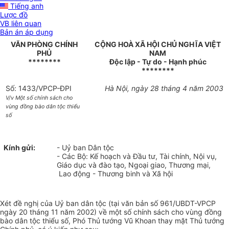
Tiếng anh
Lược đồ
VB liên quan
Bản án áp dụng
VĂN PHÒNG CHÍNH
CỘNG HOÀ XÃ HỘI CHỦ NGHĨA VIỆT
PHỦ
NAM
********
Độc lập - Tự do - Hạnh phúc
********
Số: 1433/VPCP-ĐPI
Hà Nội, ngày 28 tháng 4 năm 2003
V/v Một số chính sách cho
vùng đồng bào dân tộc thiểu
số
Kính gửi:
- Uỷ ban Dân tộc
- Các Bộ: Kế hoạch và Đầu tư, Tài chính, Nội vụ,
Giáo dục và đào tạo, Ngoại giao, Thương mại,
Lao động - Thương binh và Xã hội
Xét đề nghị của Uỷ ban dân tộc (tại văn bản số 961/UBDT-VPCP
ngày 20 tháng 11 năm 2002) về một số chính sách cho vùng đồng
bào dân tộc thiểu số, Phó Thủ tướng Vũ Khoan thay mặt Thủ tướng