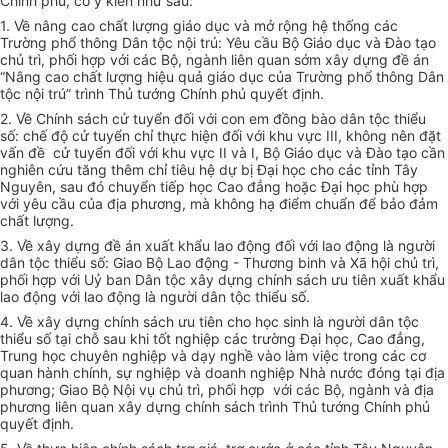
Chính phủ, có ý kiến như sau:
1. Về nâng cao chất lượng giáo dục và mở rộng hệ thống các
Trường phổ thông Dân tộc nội trú: Yêu cầu Bộ Giáo dục và Đào tạo
chủ trì, phối hợp với các Bộ, ngành liên quan sớm xây dựng đề án
“Nâng cao chất lượng hiệu quả giáo dục của Trường phổ thông Dân
tộc nội trú” trình Thủ tướng Chính phủ quyết định.
2. Về Chính sách cử tuyển đối với con em đồng bào dân tộc thiểu
số: chế độ cử tuyển chỉ thực hiện đối với khu vực III, không nên đặt
vấn đề cử tuyển đối với khu vực II và I, Bộ Giáo dục và Đào tạo cần
nghiên cứu tăng thêm chỉ tiêu hệ dự bị Đại học cho các tỉnh Tây
Nguyên, sau đó chuyển tiếp học Cao đẳng hoặc Đại học phù hợp
với yêu cầu của địa phương, mà không hạ điểm chuẩn để bảo đảm
chất lượng.
3. Về xây dựng đề án xuất khẩu lao động đối với lao động là người
dân tộc thiểu số: Giao Bộ Lao động - Thương binh và Xã hội chủ trì,
phối hợp với Uỷ ban Dân tộc xây dựng chính sách ưu tiên xuất khẩu
lao động với lao động là người dân tộc thiểu số.
4. Về xây dựng chính sách ưu tiên cho học sinh là người dân tộc
thiểu số tại chỗ sau khi tốt nghiệp các trường Đại học, Cao đẳng,
Trung học chuyên nghiệp và dạy nghề vào làm việc trong các cơ
quan hành chính, sự nghiệp và doanh nghiệp Nhà nước đóng tại địa
phương; Giao Bộ Nội vụ chủ trì, phối hợp với các Bộ, ngành và địa
phương liên quan xây dựng chính sách trình Thủ tướng Chính phủ
quyết định.