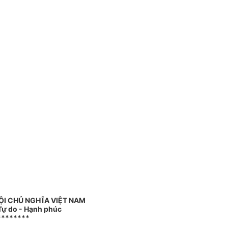
ỘI CHỦ NGHĨA VIỆT NAM
 Tự do - Hạnh phúc
********