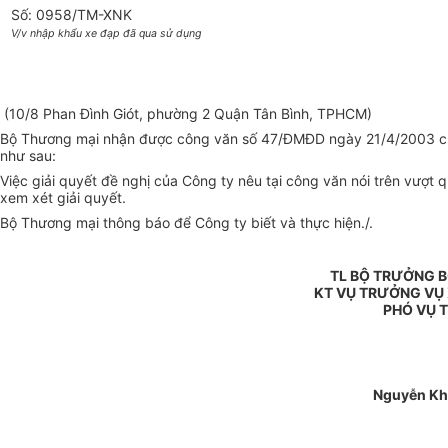
Số: 0958/TM-XNK
V/v nhập khẩu xe đạp đã qua sử dụng
(10/8 Phan Đình Giót, phường 2 Quận Tân Bình, TPHCM)
Bộ Thương mại nhận được công văn số 47/ĐMĐD ngày 21/4/2003 của
như sau:
Việc giải quyết đề nghị của Công ty nêu tại công văn nói trên vượ
xem xét giải quyết.
Bộ Thương mại thông báo để Công ty biết và thực hiện./.
TL BỘ TRƯỞNG 
KT VỤ TRƯỞNG VỤ
PHÓ VỤ 
Nguyễn Kh