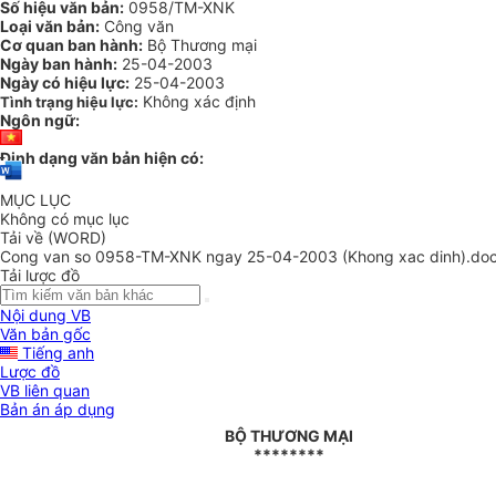
Số hiệu văn bản:
0958/TM-XNK
Loại văn bản:
Công văn
Cơ quan ban hành:
Bộ Thương mại
Ngày ban hành:
25-04-2003
Ngày có hiệu lực:
25-04-2003
Không xác định
Tình trạng hiệu lực:
Ngôn ngữ:
Định dạng văn bản hiện có:
MỤC LỤC
Không có mục lục
Tải về (WORD)
Cong van so 0958-TM-XNK ngay 25-04-2003 (Khong xac dinh).do
Tải lược đồ
Nội dung VB
Văn bản gốc
Tiếng anh
Lược đồ
VB liên quan
Bản án áp dụng
BỘ THƯƠNG MẠI
********