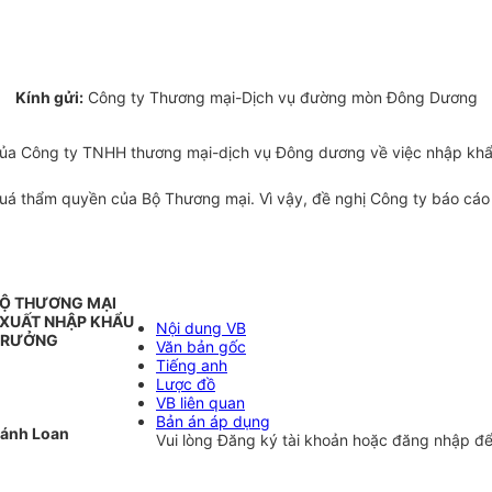
Kính gửi:
Công ty Thương mại-Dịch vụ đường mòn Đông Dương
 Công ty TNHH thương mại-dịch vụ Đông dương về việc nhập khẩu 
t quá thẩm quyền của Bộ Thương mại. Vì vậy, đề nghị Công ty báo c
BỘ THƯƠNG MẠI
 XUẤT NHẬP KHẨU
Nội dung VB
TRƯỞNG
Văn bản gốc
Tiếng anh
Lược đồ
VB liên quan
Bản án áp dụng
ánh Loan
Vui lòng
Đăng ký
tài khoản hoặc
đăng nhập
để