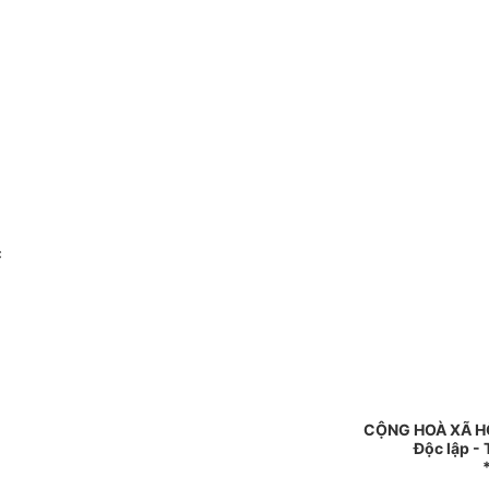
c
CỘNG HOÀ XÃ H
Độc lập -