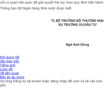
với cơ quan Hải quan để giải quyết thủ tục theo quy định hiện hành.
Thông báo để Ngân hàng Nhà nước được biết.
TL BỘ TRƯỞNG BỘ THƯƠNG MẠI
VỤ TRƯỞNG VỤ ĐẦU TƯ
Ngô Anh Dũng
Nội dung VB
Văn bản gốc
Tiếng anh
Lược đồ
VB liên quan
Bản án áp dụng
Vui lòng
Đăng ký
tài khoản hoặc
đăng nhập
để xem và tải văn bản
gốc.