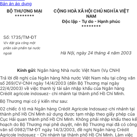
Bản án áp dụng
BỘ THƯƠNG MẠI
CỘNG HOÀ XÃ HỘI CHỦ NGHĨA VIỆT
********
NAM
Độc lập - Tự do - Hạnh phúc
********
Số: 1735/TM-ĐT
V/v đặt gia công một
phần sản phẩm tại nước
Hà Nội, ngày 24 tháng 4 năm 2003
ngoài
Kính gửi:
Ngân hàng Nhà nước Việt Nam (Vụ CNH)
Trả lời đề nghị của Ngân hàng Nhà nước Việt Nam nêu tại công văn
số 269/CV-CNH ngày 14/4/2003 (đến Bộ Thương mại ngày
22/4/2003) về việc thanh lý tài sản nhập khẩu của Ngân hàng
Crédit agricole indosuez- chi nhánh tại thành phố Hồ Chí Minh.
Bộ Thương mại có ý kiến như sau:
02 chiếc ô tô mà Ngân hàng Crédit Agricole Indosuez-chi nhánh tại
thành phố Hồ Chí Minh sử dụng được tạm nhập theo giấy phép của
Cục Hải quan thành phố Hồ Chí Minh. Không phải nhập khẩu theo kế
hoạch do Bộ Thương mại phê duyệt, nên Bộ Thương mại đã có công
văn số 0982/TM-ĐT ngày 14/3/2003, đề nghị Ngân hàng Crédit
Agricole Indosuez - Chi nhánh tại thành phố Hồ Chí Minh. Làm việc