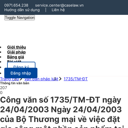
0971.654.238
service.center@caselaw.vn
Hướng dẫn sử dụng
|
Liên hệ
Toggle Navigation
Giới thiệu
Giải pháp
Bảng giá
Bài viết
Đăng ký
Đăng nhập
Trang chủ
Văn bản pháp luật
1735/TM-ĐT
Thông tin văn bản
207
0
Công văn số 1735/TM-ĐT ngày
24/04/2003 Ngày 24/04/2003
của Bộ Thương mại về việc đặt