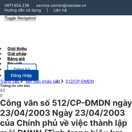
0971.654.238
service.center@caselaw.vn
Hướng dẫn sử dụng
|
Liên hệ
Toggle Navigation
Giới thiệu
Giải pháp
Bảng giá
Bài viết
Đăng ký
Đăng nhập
Trang chủ
Văn bản pháp luật
512/CP-ĐMDN
Thông tin văn bản
92
0
Công văn số 512/CP-ĐMDN ngày
23/04/2003 Ngày 23/04/2003
của Chính phủ về việc thành lập