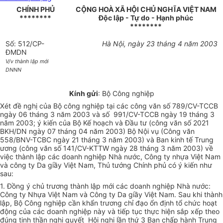
CHÍNH PHỦ
CỘNG HOÀ XÃ HỘI CHỦ NGHĨA VIỆT NAM
********
Độc lập - Tự do - Hạnh phúc
********
Số: 512/CP-
Hà Nội, ngày 23 tháng 4 năm 2003
ĐMDN
V/v thành lập mới
DNNN
Kính gửi
: Bộ Công nghiệp
Xét đề nghị của Bộ công nghiệp tại các công văn số 789/CV-TCCB
ngày 06 tháng 3 năm 2003 và số 991/CV-TCCB ngày 19 tháng 3
năm 2003; ý kiến của Bộ Kế hoạch và Đầu tư (công văn số 2021
BKH/DN ngày 07 tháng 04 năm 2003) Bộ Nội vụ (Công văn
558/BNV-TCBC ngày 21 tháng 3 năm 2003) và Ban kinh tế Trung
ương (công văn số 141/CV-KTTW ngày 28 tháng 3 năm 2003) về
việc thành lập các doanh nghiệp Nhà nước, Công ty nhựa Việt Nam
và công ty Da giầy Việt Nam, Thủ tướng Chính phủ có ý kiến như
sau:
1. Đồng ý chủ trương thành lập mới các doanh nghiệp Nhà nước:
Công ty Nhựa Việt Nam và Công ty Da giầy Việt Nam. Sau khi thành
lập, Bộ Công nghiệp cần khẩn trương chỉ đạo ổn định tổ chức hoạt
động của các doanh nghiệp này và tiếp tục thực hiện sắp xếp theo
đúng tinh thần nghị quyết Hội nghị lần thứ 3 Ban chấp hành Trung