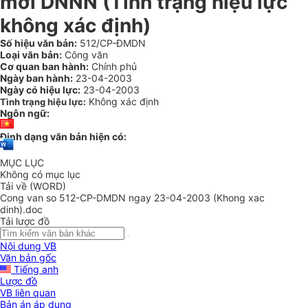
mới DNNN (Tình trạng hiệu lực
không xác định)
Số hiệu văn bản:
512/CP-ĐMDN
Loại văn bản:
Công văn
Cơ quan ban hành:
Chính phủ
Ngày ban hành:
23-04-2003
Ngày có hiệu lực:
23-04-2003
Không xác định
Tình trạng hiệu lực:
Ngôn ngữ:
Định dạng văn bản hiện có:
MỤC LỤC
Không có mục lục
Tải về (WORD)
Cong van so 512-CP-DMDN ngay 23-04-2003 (Khong xac
dinh).doc
Tải lược đồ
Nội dung VB
Văn bản gốc
Tiếng anh
Lược đồ
VB liên quan
Bản án áp dụng