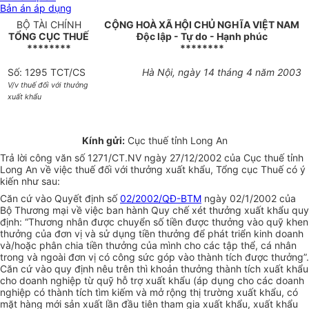
Bản án áp dụng
BỘ TÀI CHÍNH
CỘNG HOÀ XÃ HỘI CHỦ NGHĨA VIỆT NAM
TỔNG CỤC THUẾ
Độc lập - Tự do - Hạnh phúc
********
********
Số: 1295 TCT/CS
Hà Nội, ngày 14 tháng 4 năm 2003
V/v thuế đối với thưởng
xuất khẩu
Kính gửi:
Cục thuế tỉnh Long An
Trả lời công văn số 1271/CT.NV ngày 27/12/2002 của Cục thuế tỉnh
Long An về việc thuế đối với thưởng xuất khẩu, Tổng cục Thuế có ý
kiến như sau:
Căn cứ vào Quyết định số
02/2002/QĐ-BTM
ngày 02/1/2002 của
Bộ Thương mại về việc ban hành Quy chế xét thưởng xuất khẩu quy
định: “Thương nhân được chuyển số tiền được thưởng vào quỹ khen
thưởng của đơn vị và sử dụng tiền thưởng để phát triển kinh doanh
và/hoặc phân chia tiền thưởng của mình cho các tập thể, cá nhân
trong và ngoài đơn vị có công sức góp vào thành tích được thưởng”.
Căn cứ vào quy định nêu trên thì khoản thưởng thành tích xuất khẩu
cho doanh nghiệp từ quỹ hỗ trợ xuất khẩu (áp dụng cho các doanh
nghiệp có thành tích tìm kiếm và mở rộng thị trường xuất khẩu, có
mặt hàng mới sản xuất lần đầu tiên tham gia xuất khẩu, xuất khẩu