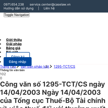
0971.654.238
service.center@caselaw.vn
Hướng dẫn sử dụng
|
Liên hệ
Toggle Navigation
Giới thiệu
Giải pháp
Bảng giá
Bài viết
Đăng ký
Đăng nhập
Trang chủ
Văn bản pháp luật
1295-TCT/CS
Thông tin văn bản
102
0
Công văn số 1295-TCT/CS ngày
14/04/2003 Ngày 14/04/2003
của Tổng cục Thuế-Bộ Tài chính