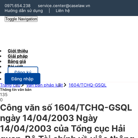
0971.654.238
service.center@caselaw.vn
Hướng dẫn sử dụng
|
Liên hệ
Toggle Navigation
Giới thiệu
Giải pháp
Bảng giá
Bài viết
Đăng ký
Đăng nhập
Trang chủ
Văn bản pháp luật
1604/TCHQ-GSQL
Thông tin văn bản
135
0
Công văn số 1604/TCHQ-GSQL
ngày 14/04/2003 Ngày
14/04/2003 của Tổng cục Hải