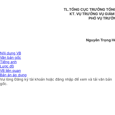
TL.TỔNG CỤC TRƯỞNG TỔNG
KT. VỤ TRƯỞNG VỤ GIÁM
PHÓ VỤ TRƯỞ
Nguyễn Trọng H
Nội dung VB
Văn bản gốc
Tiếng anh
Lược đồ
VB liên quan
Bản án áp dụng
Vui lòng
Đăng ký
tài khoản hoặc
đăng nhập
để xem và tải văn bản
gốc.