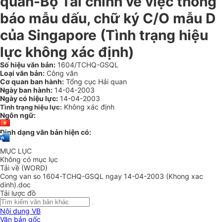
quan-Bộ Tài chính về việc thông
báo mẫu dấu, chữ ký C/O mẫu D
của Singapore (Tình trạng hiệu
lực không xác định)
Số hiệu văn bản:
1604/TCHQ-GSQL
Loại văn bản:
Công văn
Cơ quan ban hành:
Tổng cục Hải quan
Ngày ban hành:
14-04-2003
Ngày có hiệu lực:
14-04-2003
Không xác định
Tình trạng hiệu lực:
Ngôn ngữ:
Định dạng văn bản hiện có:
MỤC LỤC
Không có mục lục
Tải về (WORD)
Cong van so 1604-TCHQ-GSQL ngay 14-04-2003 (Khong xac
dinh).doc
Tải lược đồ
Nội dung VB
Văn bản gốc