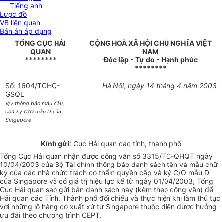
Tiếng anh
Lược đồ
VB liên quan
Bản án áp dụng
TỔNG CỤC HẢI
CỘNG HOÀ XÃ HỘI CHỦ NGHĨA VIỆT
QUAN
NAM
********
Độc lập - Tự do - Hạnh phúc
********
Số: 1604/TCHQ-
Hà Nội, ngày 14 tháng 4 năm 2003
GSQL
V/v thông báo mẫu dấu,
chữ ký C/O mẫu D của
Singapore
Kính gửi
: Cục Hải quan các tỉnh, thành phố
Tổng Cục Hải quan nhận được công văn số 3315/TC-QHQT ngày
10/04/2003 của Bộ Tài chính thông báo danh sách tên và mẫu chữ
ký của các nhà chức trách có thẩm quyền cấp và ký C/O mẫu D
của Singapore và có giá trị hiệu lực kể từ ngày 01/04/2003, Tổng
Cục Hải quan sao gửi bản danh sách này (kèm theo công văn) để
Hải quan các Tỉnh, Thành phố đối chiếu và thực hiện khi làm thủ tục
với những lô hàng có xuất xứ từ Singapore thuộc diện được hưởng
ưu đãi theo chương trình CEPT.