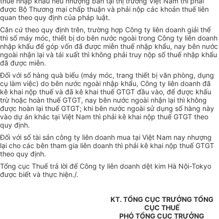
thuế nhập khẩu nếu nhượng bán tại thị trường Việt Nam thì phải
được Bộ Thương mại chấp thuận và phải nộp các khoản thuế liên
quan theo quy định của pháp luật.
Căn cứ theo quy định trên, trường hợp Công ty liên doanh giải thể
thì số máy móc, thiết bị do bên nước ngoài trong Công ty liên doanh
nhập khẩu để góp vốn đã được miễn thuế nhập khẩu, nay bên nước
ngoài nhận lại và tái xuất thì không phải truy nộp số thuế nhập khẩu
đã được miễn.
Đối với số hàng quà biếu (máy móc, trang thiết bị văn phòng, dụng
cụ làm việc) do bên nước ngoài nhập khẩu, Công ty liên doanh đã
kê khai nộp thuế và đã kê khai thuế GTGT đầu vào, để được khấu
trừ hoặc hoàn thuế GTGT, nay bên nước ngoài nhận lại thì không
được hoàn lại thuế GTGT; khi bên nước ngoài sử dụng số hàng này
vào dự án khác tại Việt Nam thì phải kê khai nộp thuế GTGT theo
quy định.
Đối với số tài sản công ty liên doanh mua tại Việt Nam nay nhượng
lại cho các bên tham gia liên doanh thì phải kê khai nộp thuế GTGT
theo quy định.
Tổng cục Thuế trả lời để Công ty liên doanh dệt kim Hà Nội-Tokyo
được biết và thực hiện./.
KT. TỔNG CỤC TRƯỞNG TỔNG
CỤC THUẾ
PHÓ TỔNG CỤC TRƯỞNG