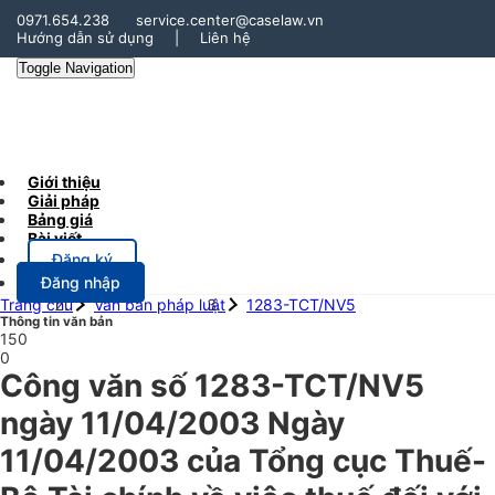
0971.654.238
service.center@caselaw.vn
Hướng dẫn sử dụng
|
Liên hệ
Toggle Navigation
Giới thiệu
Giải pháp
Bảng giá
Bài viết
Đăng ký
Đăng nhập
Trang chủ
Văn bản pháp luật
1283-TCT/NV5
Thông tin văn bản
150
0
Công văn số 1283-TCT/NV5
ngày 11/04/2003 Ngày
11/04/2003 của Tổng cục Thuế-