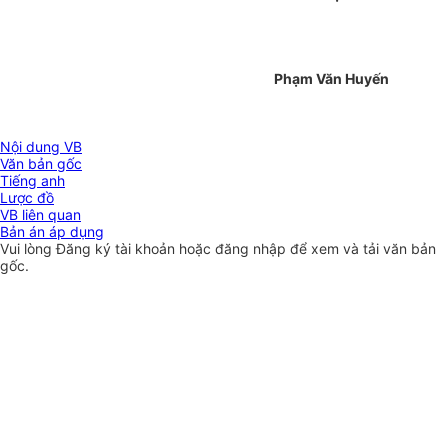
Phạm Văn Huyến
Nội dung VB
Văn bản gốc
Tiếng anh
Lược đồ
VB liên quan
Bản án áp dụng
Vui lòng
Đăng ký
tài khoản hoặc
đăng nhập
để xem và tải văn bản
gốc.