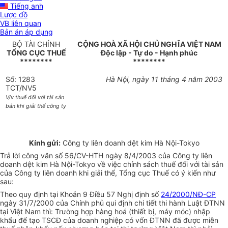
Tiếng anh
Lược đồ
VB liên quan
Bản án áp dụng
BỘ TÀI CHÍNH
CỘNG HOÀ XÃ HỘI CHỦ NGHĨA VIỆT NAM
TỔNG CỤC THUẾ
Độc lập - Tự do - Hạnh phúc
********
********
Số: 1283
Hà Nội, ngày 11 tháng 4 năm 2003
TCT/NV5
V/v thuế đối với tài sản
bán khi giải thể công ty
Kính gửi:
Công ty liên doanh dệt kim Hà Nội-Tokyo
Trả lời công văn số 56/CV-HTH ngày 8/4/2003 của Công ty liên
doanh dệt kim Hà Nội-Tokyo về việc chính sách thuế đối với tài sản
của Công ty liên doanh khi giải thể, Tổng cục Thuế có ý kiến như
sau:
Theo quy định tại Khoản 9 Điều 57 Nghị định số
24/2000/NĐ-CP
ngày 31/7/2000 của Chính phủ qui định chi tiết thi hành Luật ĐTNN
tại Việt Nam thì: Trường hợp hàng hoá (thiết bị, máy móc) nhập
khẩu để tạo TSCĐ của doanh nghiệp có vốn ĐTNN đã được miễn