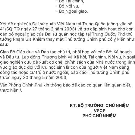
- Bộ Tài chính,
- Bộ Nội vụ,
- Bộ Ngoại giao.
Xét đề nghị của Đại sứ quán Việt Nam tại Trung Quốc (công văn số
41/SQ-TQ ngày 27 tháng 2 năm 2003) về trợ cấp sinh hoạt cho con
cán bộ ngoại giao của Đại sứ quán học tập tại Trung Quốc, Phó thủ
tướng Phạm Gia Khiêm thay mặt Thủ tướng Chính phủ có ý kiến như
sau:
Giao Bộ Giáo dục và Đào tạo chủ trì, phối hợp với các Bộ: Kế hoạch
và Đầu tư, Lao động Thương binh và Xã hội, Tài chính, Nội vụ, Ngoại
giao nghiên cứu đề xuất cơ chế, chính sách của Nhà nước trong lĩnh
vực giáo dục đối với lưu học sinh là con của người Việt Nam đang
công tác hoặc cư trú ở nước ngoài, báo cáo Thủ tướng Chính phủ
trước ngày 30 tháng 5 năm 2003.
Văn Phòng Chính Phủ xin thông báo để các cơ quan liên quan biết,
thực hiện./.
KT. BỘ TRƯỞNG, CHỦ NHIỆM
VPCP
PHÓ CHỦ NHIỆM