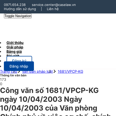
0971.654.238
service.center@caselaw.vn
Hướng dẫn sử dụng
|
Liên hệ
Toggle Navigation
Giới thiệu
Giải pháp
Bảng giá
Bài viết
Đăng ký
Đăng nhập
Trang chủ
Văn bản pháp luật
1681/VPCP-KG
Thông tin văn bản
173
0
Công văn số 1681/VPCP-KG
ngày 10/04/2003 Ngày
10/04/2003 của Văn phòng