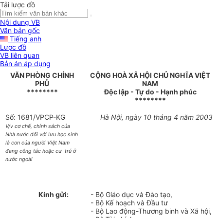
Tải lược đồ
Nội dung VB
Văn bản gốc
Tiếng anh
Lược đồ
VB liên quan
Bản án áp dụng
VĂN PHÒNG CHÍNH
CỘNG HOÀ XÃ HỘI CHỦ NGHĨA VIỆT
PHỦ
NAM
********
Độc lập - Tự do - Hạnh phúc
********
Số: 1681/VPCP-KG
Hà Nội, ngày 10 tháng 4 năm 2003
V/v cơ chế, chính sách của
Nhà nước đối với lưu học sinh
là con của người Việt Nam
đang công tác hoặc cư trú ở
nước ngoài
Kính gửi:
- Bộ Giáo dục và Đào tạo,
- Bộ Kế hoạch và Đầu tư
- Bộ Lao động-Thương binh và Xã hội,