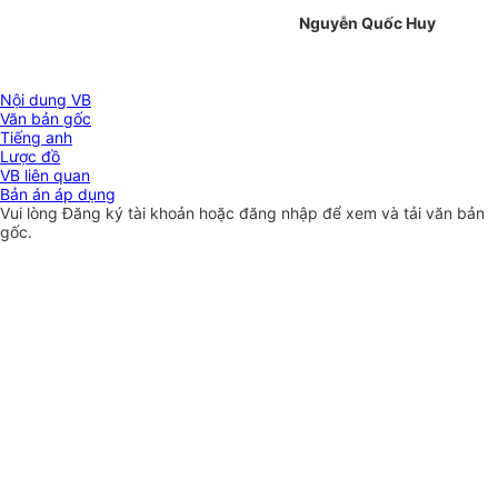
Nguyễn Quốc Huy
Nội dung VB
Văn bản gốc
Tiếng anh
Lược đồ
VB liên quan
Bản án áp dụng
Vui lòng
Đăng ký
tài khoản hoặc
đăng nhập
để xem và tải văn bản
gốc.