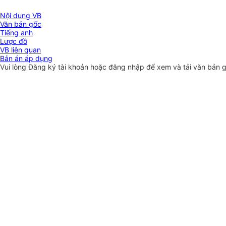
Nội dung VB
Văn bản gốc
Tiếng anh
Lược đồ
VB liên quan
Bản án áp dụng
Vui lòng
Đăng ký
tài khoản hoặc
đăng nhập
để xem và tải văn bản 