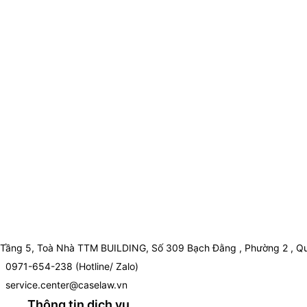
Tầng 5, Toà Nhà TTM BUILDING, Số 309 Bạch Đằng , Phường 2 , Qu
0971-654-238 (Hotline/ Zalo)
service.center@caselaw.vn
Thông tin dịch vụ