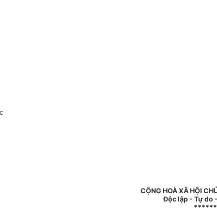
c
CỘNG HOÀ XÃ HỘI CH
Độc lập - Tự do
******