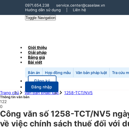
0971.654.238
service.center@caselaw.vn
Hướng dẫn sử dụng
|
Liên hệ
Toggle Navigation
Giới thiệu
Giải pháp
Bảng giá
Bài viết
Bản án
Hợp đồng mẫu
Văn bản pháp luật
Tra cứu 
Đăng ký
Đăng nhập
Trang chủ
Văn bản pháp luật
1258-TCT/NV5
Thông tin văn bản
122
0
Công văn số 1258-TCT/NV5 ngày
về việc chính sách thuế đối với 