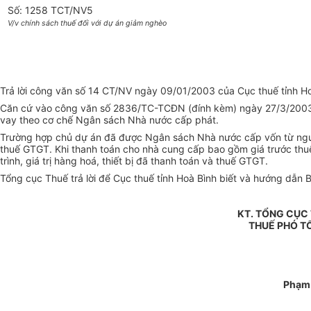
Số: 1258 TCT/NV5
V/v chính sách thuế đối với dự án giảm nghèo
Trả lời công văn số 14 CT/NV ngày 09/01/2003 của Cục thuế tỉnh Hoà
Căn cứ vào công văn số 2836/TC-TCĐN (đính kèm) ngày 27/3/2003 c
vay theo cơ chế Ngân sách Nhà nước cấp phát.
Trường hợp chủ dự án đã được Ngân sách Nhà nước cấp vốn từ nguồn
thuế GTGT. Khi thanh toán cho nhà cung cấp bao gồm giá trước thu
trình, giá trị hàng hoá, thiết bị đã thanh toán và thuế GTGT.
Tổng cục Thuế trả lời để Cục thuế tỉnh Hoà Bình biết và hướng dẫn B
KT. TỔNG CỤC
THUẾ PHÓ T
Phạm