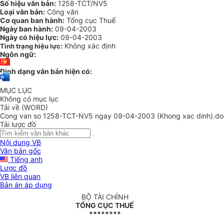
Số hiệu văn bản:
1258-TCT/NV5
Loại văn bản:
Công văn
Cơ quan ban hành:
Tổng cục Thuế
Ngày ban hành:
09-04-2003
Ngày có hiệu lực:
09-04-2003
Không xác định
Tình trạng hiệu lực:
Ngôn ngữ:
Định dạng văn bản hiện có:
MỤC LỤC
Không có mục lục
Tải về (WORD)
Cong van so 1258-TCT-NV5 ngay 09-04-2003 (Khong xac dinh).do
Tải lược đồ
Nội dung VB
Văn bản gốc
Tiếng anh
Lược đồ
VB liên quan
Bản án áp dụng
BỘ TÀI CHÍNH
TỔNG CỤC THUẾ
********