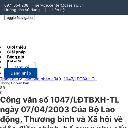
0971.654.238
service.center@caselaw.vn
Hướng dẫn sử dụng
|
Liên hệ
Toggle Navigation
Giới thiệu
Giải pháp
Bảng giá
Bài viết
Đăng ký
Đăng nhập
Trang chủ
Văn bản pháp luật
1047/LĐTBXH-TL
Thông tin văn bản
89
0
Công văn số 1047/LĐTBXH-TL
ngày 07/04/2003 Của Bộ Lao
động, Thương binh và Xã hội về