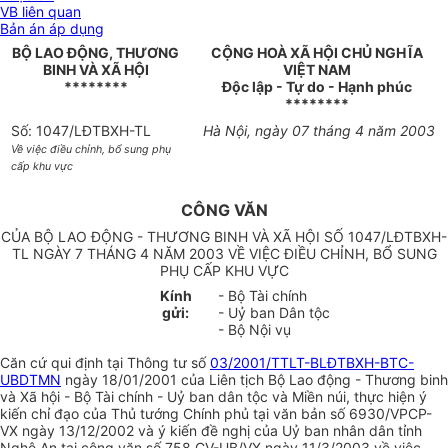
VB liên quan
Bản án áp dụng
BỘ LAO ĐỘNG, THƯƠNG
CỘNG HOÀ XÃ HỘI CHỦ NGHĨA
BINH VÀ XÃ HỘI
VIỆT NAM
********
Độc lập - Tự do - Hạnh phúc
********
Số: 1047/LĐTBXH-TL
Hà Nội, ngày 07 tháng 4 năm 2003
Về việc điều chỉnh, bổ sung phụ
cấp khu vực
CÔNG VĂN
CỦA BỘ LAO ĐỘNG - THƯƠNG BINH VÀ XÃ HỘI SỐ 1047/LĐTBXH-
TL NGÀY 7 THÁNG 4 NĂM 2003 VỀ VIỆC ĐIỀU CHỈNH, BỔ SUNG
PHỤ CẤP KHU VỰC
Kính
- Bộ Tài chính
gửi:
- Uỷ ban Dân tộc
- Bộ Nội vụ
Căn cứ qui định tại Thông tư số
03/2001/TTLT-BLĐTBXH-BTC-
UBDTMN
ngày 18/01/2001 của Liên tịch Bộ Lao động - Thương binh
và Xã hội - Bộ Tài chính - Uỷ ban dân tộc và Miền núi, thực hiện ý
kiến chỉ đạo của Thủ tướng Chính phủ tại văn bản số 6930/VPCP-
VX ngày 13/12/2002 và ý kiến đề nghị của Uỷ ban nhân dân tỉnh
Nghệ An tại công văn số 758 CV-UB/VX ngày 11/3/2003 về việc