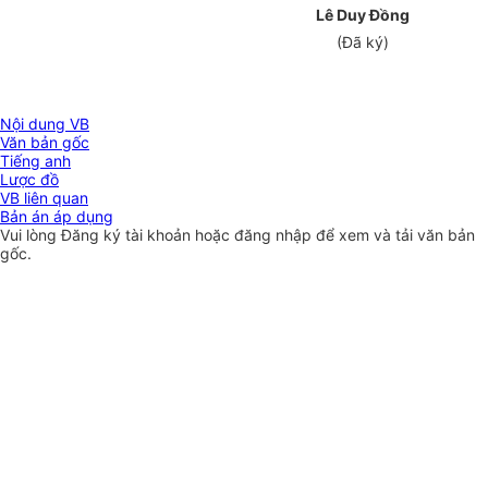
Lê Duy Đồng
(Đã ký)
Nội dung VB
Văn bản gốc
Tiếng anh
Lược đồ
VB liên quan
Bản án áp dụng
Vui lòng
Đăng ký
tài khoản hoặc
đăng nhập
để xem và tải văn bản
gốc.