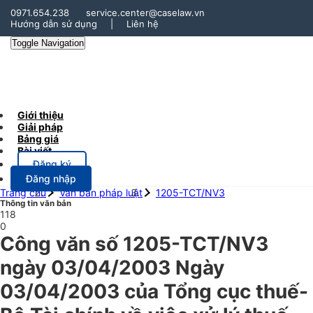
0971.654.238
service.center@caselaw.vn
Hướng dẫn sử dụng
|
Liên hệ
Toggle Navigation
Giới thiệu
Giải pháp
Bảng giá
Bài viết
Đăng ký
Đăng nhập
Trang chủ
Văn bản pháp luật
1205-TCT/NV3
Thông tin văn bản
118
0
Công văn số 1205-TCT/NV3
ngày 03/04/2003 Ngày
03/04/2003 của Tổng cục thuế-