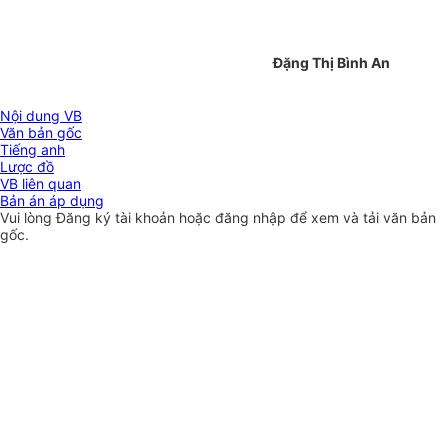
Đặng Thị Bình An
Nội dung VB
Văn bản gốc
Tiếng anh
Lược đồ
VB liên quan
Bản án áp dụng
Vui lòng
Đăng ký
tài khoản hoặc
đăng nhập
để xem và tải văn bản
gốc.