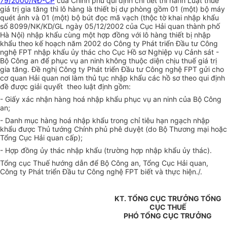
79/2000/NĐ-CP
của Chính phủ qui định chi tiết thi hành Luật thuế
giá trị gia tăng thì lô hàng là thiết bị dự phòng gồm 01 (một) bộ máy
quét ảnh và 01 (một) bộ bút đọc mã vạch (thộc tờ khai nhập khẩu
số 8099/NK/KD/GL ngày 05/12/2002 của Cục Hải quan thành phố
Hà Nội) nhập khẩu cùng một hợp đồng với lô hàng thiết bị nhập
khẩu theo kế hoạch năm 2002 do Công ty Phát triển Đầu tư Công
nghệ FPT nhập khẩu ủy thác cho Cục Hồ sơ Nghiệp vụ Cảnh sát -
Bộ Công an để phục vụ an ninh không thuộc diện chịu thuế giá trị
gia tăng. Đề nghị Công ty Phát triển Đầu tư Công nghệ FPT gửi cho
cơ quan Hải quan nơi làm thủ tục nhập khẩu các hồ sơ theo qui định
đề được giải quyết theo luật định gồm:
- Giấy xác nhận hàng hoá nhập khẩu phục vụ an ninh của Bộ Công
an;
- Danh mục hàng hoá nhập khẩu trong chỉ tiêu hạn ngạch nhập
khẩu được Thủ tướng Chính phủ phê duyệt (do Bộ Thương mại hoặc
Tổng Cục Hải quan cấp);
- Hợp đồng ủy thác nhập khẩu (trường hợp nhập khẩu ủy thác).
Tổng cục Thuế hướng dẫn để Bộ Công an, Tổng Cục Hải quan,
Công ty Phát triển Đầu tư Công nghệ FPT biết và thực hiện./.
KT. TỔNG CỤC TRƯỞNG TỔNG
CỤC THUẾ
PHÓ TỔNG CỤC TRƯỞNG