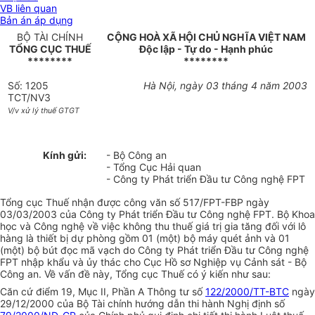
VB liên quan
Bản án áp dụng
BỘ TÀI CHÍNH
CỘNG HOÀ XÃ HỘI CHỦ NGHĨA VIỆT NAM
TỔNG CỤC THUẾ
Độc lập - Tự do - Hạnh phúc
********
********
Số: 1205
Hà Nội, ngày 03 tháng 4 năm 2003
TCT/NV3
V/v xử lý thuế GTGT
Kính gửi:
- Bộ Công an
- Tổng Cục Hải quan
- Công ty Phát triển Đầu tư Công nghệ FPT
Tổng cục Thuế nhận được công văn số 517/FPT-FBP ngày
03/03/2003 của Công ty Phát triển Đầu tư Công nghệ FPT. Bộ Khoa
học và Công nghệ về việc không thu thuế giá trị gia tăng đối với lô
hàng là thiết bị dự phòng gồm 01 (một) bộ máy quét ảnh và 01
(một) bộ bút đọc mã vạch do Công ty Phát triển Đầu tư Công nghệ
FPT nhập khẩu và ủy thác cho Cục Hồ sơ Nghiệp vụ Cảnh sát - Bộ
Công an. Về vấn đề này, Tổng cục Thuế có ý kiến như sau:
Căn cứ điểm 19, Mục II, Phần A Thông tư số
122/2000/TT-BTC
ngày
29/12/2000 của Bộ Tài chính hướng dẫn thi hành Nghị định số