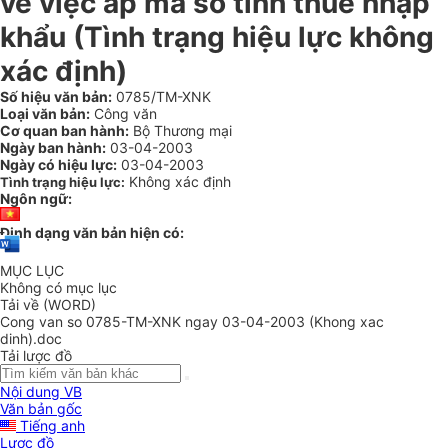
về việc áp mã số tính thuế nhập
khẩu (Tình trạng hiệu lực không
xác định)
Số hiệu văn bản:
0785/TM-XNK
Loại văn bản:
Công văn
Cơ quan ban hành:
Bộ Thương mại
Ngày ban hành:
03-04-2003
Ngày có hiệu lực:
03-04-2003
Không xác định
Tình trạng hiệu lực:
Ngôn ngữ:
Định dạng văn bản hiện có:
MỤC LỤC
Không có mục lục
Tải về (WORD)
Cong van so 0785-TM-XNK ngay 03-04-2003 (Khong xac
dinh).doc
Tải lược đồ
Nội dung VB
Văn bản gốc
Tiếng anh
Lược đồ