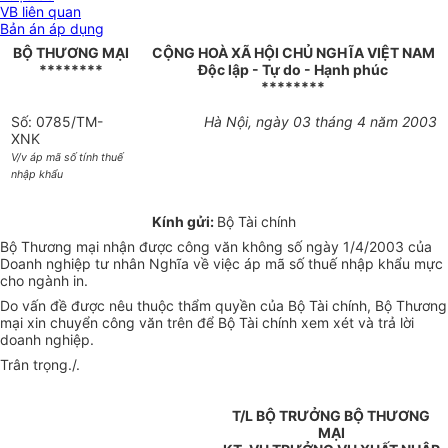
VB liên quan
Bản án áp dụng
BỘ THƯƠNG MẠI
CỘNG HOÀ XÃ HỘI CHỦ NGHĨA VIỆT NAM
********
Độc lập - Tự do - Hạnh phúc
********
Số: 0785/TM-
Hà Nội, ngày 03 tháng 4 năm 2003
XNK
V/v áp mã số tính thuế
nhập khẩu
Kính gửi:
Bộ Tài chính
Bộ Thương mại nhận được công văn không số ngày 1/4/2003 của
Doanh nghiệp tư nhân Nghĩa về việc áp mã số thuế nhập khẩu mực
cho ngành in.
Do vấn đề được nêu thuộc thẩm quyền của Bộ Tài chính, Bộ Thương
mại xin chuyển công văn trên để Bộ Tài chính xem xét và trả lời
doanh nghiệp.
Trân trọng./.
T/L BỘ TRƯỞNG BỘ THƯƠNG
MẠI