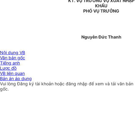
KT. VỤ TRƯỞNG VỤ XUẤT NHẬP
KHẨU
PHÓ VỤ TRƯỞNG
Nguyễn Đức Thanh
Nội dung VB
Văn bản gốc
Tiếng anh
Lược đồ
VB liên quan
Bản án áp dụng
Vui lòng
Đăng ký
tài khoản hoặc
đăng nhập
để xem và tải văn bản
gốc.