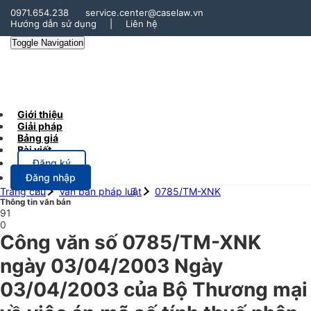
0971.654.238
service.center@caselaw.vn
Hướng dẫn sử dụng
|
Liên hệ
Toggle Navigation
Giới thiệu
Giải pháp
Bảng giá
Bài viết
Đăng ký
Đăng nhập
Trang chủ
Văn bản pháp luật
0785/TM-XNK
Thông tin văn bản
91
0
Công văn số 0785/TM-XNK
ngày 03/04/2003 Ngày
03/04/2003 của Bộ Thương mại