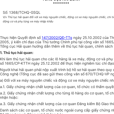
********
Số: 1368/TCHQ-GSQL
V/v Thủ tục hải quan đối với xe máy nguyên chiếc, động cơ xe máy nguyên chiếc, chi ti
động cơ và phụ tùng xe máy nhập khẩu
Thực hiện Quyết định số
147/2002/QĐ-TTg
ngày 25.10.2002 của Thủ
2005, ý kiến chỉ đạo của Thủ tướng Chính phủ tại công văn số 1665
Tổng cục Hải quan hướng dẫn thêm về thủ tục hải quan, chính sách
1. Thủ tục hải quan:
Khi làm thủ tục hải quan cho các lô hàng là xe máy, động cơ và phụ
số 1665/CP-KTTH ngày 25.12.2002 để thực hiện nghiêm túc chỉ đạo
Người khai hải quan phải nộp xuất trình bộ hồ sơ hải quan theo quy
Công nghệ (Tổng cục đã sao gửi theo công văn số 670/TCHQ-VP ngà
a) Đối với xe máy nguyên chiếc và động cơ xe máy nguyên chiếc nh
a.1. Giấy chứng nhận chất lượng của cơ quan, tổ chức có thẩm quyề
a.2. Giấy chứng nhận chất lượng cho từng lô hàng do cơ quan, tổ 
nhận hoặc:
a.3. Giấy chứng nhận chất lượng của cơ quan Đăng kiểm Bộ Giao thô
Danh sách các cơ quan, tổ chức nước ngoài cung cấp giấy chứng n