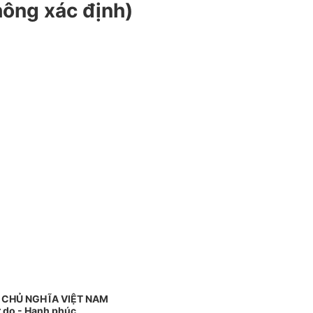
hông xác định)
 CHỦ NGHĨA VIỆT NAM
ự do - Hạnh phúc