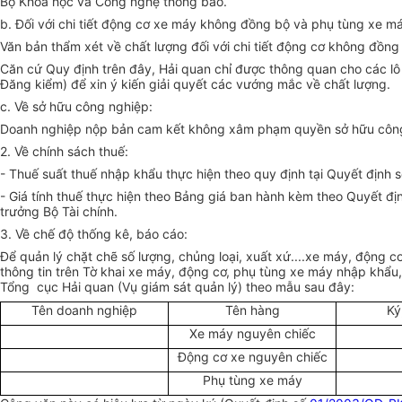
Bộ Khoa học và Công nghệ thông báo.
b. Đối với chi tiết động cơ xe máy không đồng bộ và phụ tùng xe 
Văn bản thẩm xét về chất lượng đối với chi tiết động cơ không đồ
Căn cứ Quy định trên đây, Hải quan chỉ được thông quan cho các l
Đăng kiểm) để xin ý kiến giải quyết các vướng mắc về chất lượng.
c. Về sở hữu công nghiệp:
Doanh nghiệp nộp bản cam kết không xâm phạm quyền sở hữu côn
2. Về chính sách thuế:
- Thuế suất thuế nhập khẩu thực hiện theo quy định tại Quyết định 
- Giá tính thuế thực hiện theo Bảng giá ban hành kèm theo Quyết đị
trưởng Bộ Tài chính.
3. Về chế độ thống kê, báo cáo:
Để quản lý chặt chẽ số lượng, chủng loại, xuất xứ....xe máy, động c
thông tin trên Tờ khai xe máy, động cơ, phụ tùng xe máy nhập khẩu
Tổng cục Hải quan (Vụ giám sát quản lý) theo mẫu sau đây:
Tên doanh nghiệp
Tên hàng
Ký
Xe máy nguyên chiếc
Động cơ xe nguyên chiếc
Phụ tùng xe máy