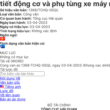
tiết động cơ và phụ tùng xe máy 
Số hiệu văn bản:
1368/TCHQ-GSQL
Loại văn bản:
Công văn
Cơ quan ban hành:
Tổng cục Hải quan
Ngày ban hành:
03-04-2003
Ngày có hiệu lực:
03-04-2003
Không xác định
Tình trạng hiệu lực:
Ngôn ngữ:
Định dạng văn bản hiện có:
MỤC LỤC
Không có mục lục
Tải về (WORD)
Cong van so 1368-TCHQ-GSQL ngay 03-04-2003 (Khong xac dinh)
Tải lược đồ
Nội dung VB
Văn bản gốc
Tiếng anh
Lược đồ
VB liên quan
Bản án áp dụng
BỘ TÀI CHÍNH
TỔNG CỤC HẢI QUAN