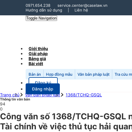
0971.654.238
service.center@caselaw.vn
Hướng dẫn sử dụng
|
Liên hệ
Toggle Navigation
Giới thiệu
Giải pháp
Bảng giá
Bài viết
Bản án
Hợp đồng mẫu
Văn bản pháp luật
Tra cứu 
Đăng ký
Đăng nhập
Trang chủ
Văn bản pháp luật
1368/TCHQ-GSQL
Thông tin văn bản
94
0
Công văn số 1368/TCHQ-GSQL n
Tài chính về việc thủ tục hải qu