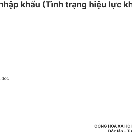
nhập khẩu (Tình trạng hiệu lực k
.doc
CỘNG HOÀ XÃ HỘI
Độc lập - T