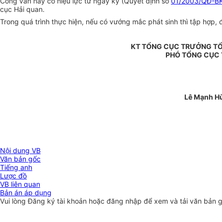
Công văn này có hiệu lực từ ngày ký (Quyết định số
01/2003/QĐ-B
cục Hải quan.
Trong quá trình thực hiện, nếu có vướng mắc phát sinh thì tập hợp, 
KT TỔNG CỤC TRƯỞNG TỔ
PHÓ TỔNG CỤC
Lê Mạnh H
Nội dung VB
Văn bản gốc
Tiếng anh
Lược đồ
VB liên quan
Bản án áp dụng
Vui lòng
Đăng ký
tài khoản hoặc
đăng nhập
để xem và tải văn bản 