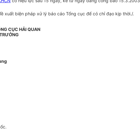
KHCN
có hiệu lực sau 15 ngày, kể từ ngày đăng công báo 15.3.200
đề xuất biện pháp xử lý báo cáo Tổng cục để có chỉ đạo kịp thời./.
NG CỤC HẢI QUAN
 TRƯỞNG
ùng
gốc.