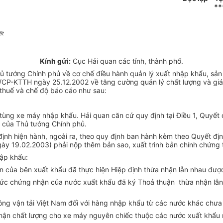
**
ết
Kính gửi:
Cục Hải quan các tỉnh, thành phố.
 tướng Chính phủ về cơ chế điều hành quản lý xuất nhập khẩu, sản 
/CP-KTTH ngày 25.12.2002 về tăng cường quản lý chất lượng và giá 
 thuế và chế độ báo cáo như sau:
 tùng xe máy nhập khẩu. Hải quan căn cứ quy định tại Điều 1, Quyết
 của Thủ tướng Chính phủ.
 định hiện hành, ngoài ra, theo quy định ban hành kèm theo Quyết đị
y 19.02.2003) phải nộp thêm bản sao, xuất trình bản chính chứng 
ập khẩu:
n của bên xuất khẩu đã thực hiện Hiệp định thừa nhận lẫn nhau đượ
chức chứng nhận của nước xuất khẩu đã ký Thoả thuận thừa nhận lẫ
ng vận tải Việt Nam đối với hàng nhập khẩu từ các nước khác chưa 
hận chất lượng cho xe máy nguyên chiếc thuộc các nước xuất khẩu 