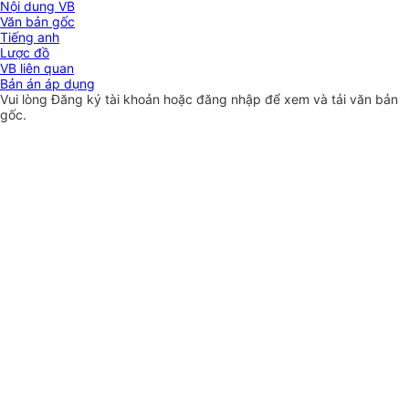
Nội dung VB
Văn bản gốc
Tiếng anh
Lược đồ
VB liên quan
Bản án áp dụng
Vui lòng
Đăng ký
tài khoản hoặc
đăng nhập
để xem và tải văn bản
gốc.