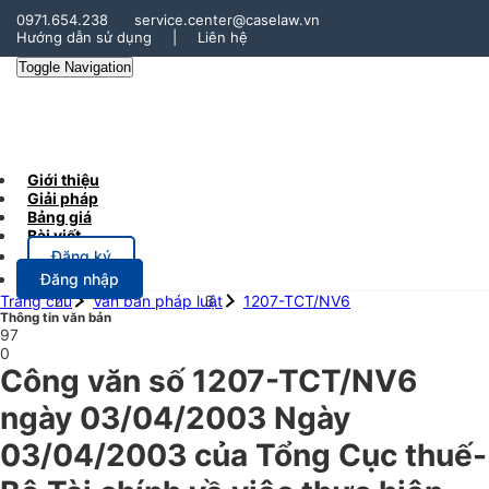
0971.654.238
service.center@caselaw.vn
Hướng dẫn sử dụng
|
Liên hệ
Toggle Navigation
Giới thiệu
Giải pháp
Bảng giá
Bài viết
Đăng ký
Đăng nhập
Trang chủ
Văn bản pháp luật
1207-TCT/NV6
Thông tin văn bản
97
0
Công văn số 1207-TCT/NV6
ngày 03/04/2003 Ngày
03/04/2003 của Tổng Cục thuế-