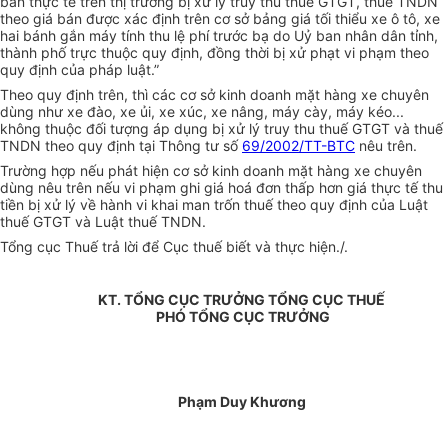
bán thực tế trên thị trường bị xử lý truy thu thuế GTGT, thuế TNDN
theo giá bán được xác định trên cơ sở bảng giá tối thiểu xe ô tô, xe
hai bánh gắn máy tính thu lệ phí trước bạ do Uỷ ban nhân dân tỉnh,
thành phố trực thuộc quy định, đồng thời bị xử phạt vi phạm theo
quy định của pháp luật.”
Theo quy định trên, thì các cơ sở kinh doanh mặt hàng xe chuyên
dùng như xe đào, xe ủi, xe xúc, xe nâng, máy cày, máy kéo...
không thuộc đối tượng áp dụng bị xử lý truy thu thuế GTGT và thuế
TNDN theo quy định tại Thông tư số
69/2002/TT-BTC
nêu trên.
Trường hợp nếu phát hiện cơ sở kinh doanh mặt hàng xe chuyên
dùng nêu trên nếu vi phạm ghi giá hoá đơn thấp hơn giá thực tế thu
tiền bị xử lý về hành vi khai man trốn thuế theo quy định của Luật
thuế GTGT và Luật thuế TNDN.
Tổng cục Thuế trả lời để Cục thuế biết và thực hiện./.
KT. TỔNG CỤC TRƯỞNG TỔNG CỤC THUẾ
PHÓ TỔNG CỤC TRƯỞNG
Phạm Duy Khương