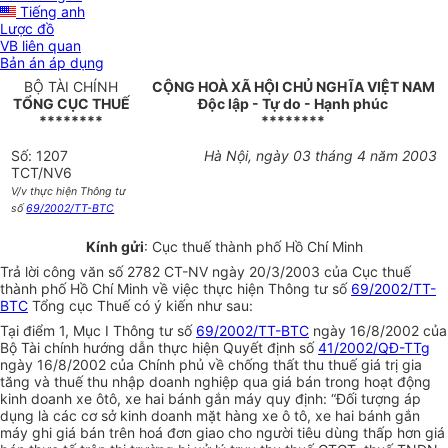
Tiếng anh
Lược đồ
VB liên quan
Bản án áp dụng
BỘ TÀI CHÍNH
CỘNG HOÀ XÃ HỘI CHỦ NGHĨA VIỆT NAM
TỔNG CỤC THUẾ
Độc lập - Tự do - Hạnh phúc
********
********
Số: 1207
Hà Nội, ngày 03 tháng 4 năm 2003
TCT/NV6
V/v thực hiện Thông tư
số
69/2002/TT-BTC
Kính gửi
: Cục thuế thành phố Hồ Chí Minh
Trả lời công văn số 2782 CT-NV ngày 20/3/2003 của Cục thuế
thành phố Hồ Chí Minh về việc thực hiện Thông tư số
69/2002/TT-
BTC
Tổng cục Thuế có ý kiến như sau:
Tại điểm 1, Mục I Thông tư số
69/2002/TT-BTC
ngày 16/8/2002 của
Bộ Tài chính hướng dẫn thực hiện Quyết định số
41/2002/QĐ-TTg
ngày 16/8/2002 của Chính phủ về chống thất thu thuế giá trị gia
tăng và thuế thu nhập doanh nghiệp qua giá bán trong hoạt động
kinh doanh xe ôtô, xe hai bánh gắn máy quy định: “Đối tượng áp
dụng là các cơ sở kinh doanh mặt hàng xe ô tô, xe hai bánh gắn
máy ghi giá bán trên hoá đơn giao cho người tiêu dùng thấp hơn giá