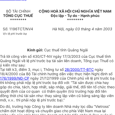
BỘ TÀI CHÍNH
CỘNG HOÀ XÃ HỘI CHỦ NGHĨA VIỆT NAM
TỔNG CỤC THUẾ
Độc lập - Tự do - Hạnh phúc
********
********
Số: 1196TCT/NV4
Hà Nội, ngày 03 tháng 4 năm 2003
V/v lệ phí trước bạ
Kính gửi:
Cục thuế tỉnh Quảng Ngãi
Trả lời công văn số 430/CT-NV ngày 17/3/2003 của Cục thuế tỉnh
Quảng Ngãi về lệ phí trước bạ tài sản liên doanh, Tổng cục Thuế có
ý kiến như sau:
Tại tiết k3, điểm 3, mục i, Thông tư số
28/2000/TT-BTC
ngày
18/4/2000 của Bộ Tài chính hướng dẫn việc thực hiện Nghị định số
176/1999/NĐ-CP
ngày 21/12/1999 của Chính phủ về lệ phí trước bạ
thì không phải nộp lệ phí trước bạ đối với: “Tài sản được chia hay
góp do chia, tách, hợp nhất, sáp nhập, giải thể, đổi tên tổ chức theo
quyết định của cơ quan có thẩm quyền (trừ trường hợp đổi tên
đồng thời chủ tài sản như: thay sáng lập viên cũ bằng sáng lập viên
mới, v.v.. thì phải nộp lệ phí trước bạ).”
Do đó, trường hợp Công ty liên doanh Nhà máy lọc dầu “Vietross”
chấm dứt hoạt động và chuyển giao cho phía Việt Nam mua lại