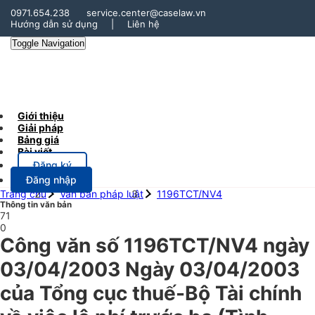
0971.654.238
service.center@caselaw.vn
Hướng dẫn sử dụng
|
Liên hệ
Toggle Navigation
Giới thiệu
Giải pháp
Bảng giá
Bài viết
Đăng ký
Đăng nhập
Trang chủ
Văn bản pháp luật
1196TCT/NV4
Thông tin văn bản
71
0
Công văn số 1196TCT/NV4 ngày
03/04/2003 Ngày 03/04/2003
của Tổng cục thuế-Bộ Tài chính