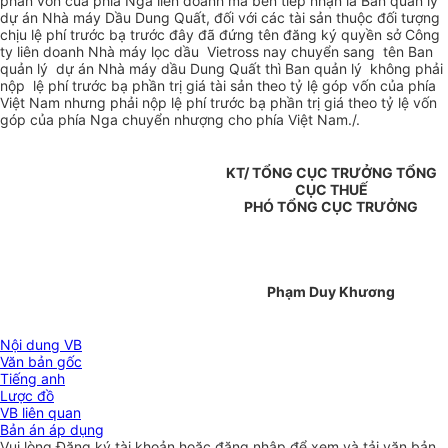
phần vốn của phía Nga liên doanh mà bên tiếp nhận là Ban quản lý
dự án Nhà máy Dầu Dung Quất, đối với các tài sản thuộc đối tượng
chịu lệ phí trước bạ trước đây đã đứng tên đăng ký quyền sở Công
ty liên doanh Nhà máy lọc dầu Vietross nay chuyển sang tên Ban
quản lý dự án Nhà máy dầu Dung Quất thì Ban quản lý không phải
nộp lệ phí trước bạ phần trị giá tài sản theo tỷ lệ góp vốn của phía
Việt Nam nhưng phải nộp lệ phí trước bạ phần trị giá theo tỷ lệ vốn
góp của phía Nga chuyển nhượng cho phía Việt Nam./.
KT/ TỔNG CỤC TRƯỞNG TỔNG
CỤC THUẾ
PHÓ TỔNG CỤC TRƯỞNG
Phạm Duy Khương
Nội dung VB
Văn bản gốc
Tiếng anh
Lược đồ
VB liên quan
Bản án áp dụng
Vui lòng
Đăng ký
tài khoản hoặc
đăng nhập
để xem và tải văn bản