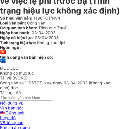
về việc lệ phí trước bạ (Tình
trạng hiệu lực không xác định)
Số hiệu văn bản:
1196TCT/NV4
Loại văn bản:
Công văn
Cơ quan ban hành:
Tổng cục Thuế
Ngày ban hành:
03-04-2003
Ngày có hiệu lực:
03-04-2003
Không xác định
Tình trạng hiệu lực:
Ngôn ngữ:
Định dạng văn bản hiện có:
MỤC LỤC
Không có mục lục
Tải về (WORD)
Cong van so 1196TCT-NV4 ngay 03-04-2003 (Khong xac
dinh).doc
Tải lược đồ
Nội dung VB
Văn bản gốc
Tiếng anh
Lược đồ
VB liên quan
Bản án áp dụng