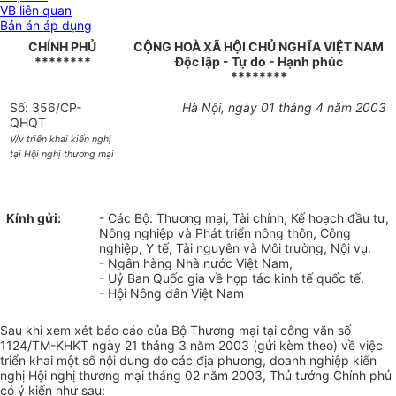
VB liên quan
Bản án áp dụng
CHÍNH PHỦ
CỘNG HOÀ XÃ HỘI CHỦ NGHĨA VIỆT NAM
********
Độc lập - Tự do - Hạnh phúc
********
Số: 356/CP-
Hà Nội, ngày 01 tháng 4 năm 2003
QHQT
V/v triển khai kiến nghị
tại Hội nghị thương mại
Kính gửi:
- Các Bộ: Thương mại, Tài chính, Kế hoạch đầu tư,
Nông nghiệp và Phát triển nông thôn, Công
nghiệp, Y tế, Tài nguyên và Môi trường, Nội vụ.
- Ngân hàng Nhà nước Việt Nam,
- Uỷ Ban Quốc gia về hợp tác kinh tế quốc tế.
- Hội Nông dân Việt Nam
Sau khi xem xét báo cáo của Bộ Thương mại tại công văn số
1124/TM-KHKT ngày 21 tháng 3 năm 2003 (gửi kèm theo) về việc
triển khai một số nội dung do các địa phương, doanh nghiệp kiến
nghị Hội nghị thương mại tháng 02 năm 2003, Thủ tướng Chính phủ
có ý kiến như sau: