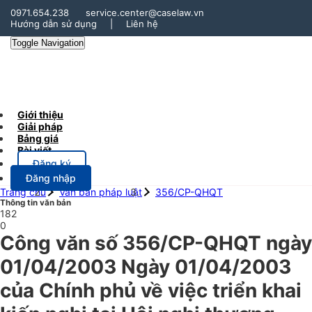
0971.654.238
service.center@caselaw.vn
Hướng dẫn sử dụng
|
Liên hệ
Toggle Navigation
Giới thiệu
Giải pháp
Bảng giá
Bài viết
Đăng ký
Đăng nhập
Trang chủ
Văn bản pháp luật
356/CP-QHQT
Thông tin văn bản
182
0
Công văn số 356/CP-QHQT ngày
01/04/2003 Ngày 01/04/2003
của Chính phủ về việc triển khai