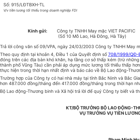
Số: 915/LĐTBXH-TL
V/v tiền lương tối thiểu trong doanh nghiệp FDI
Kính gửi:
Công ty TNHH May mặc VIET PACIFIC
(Số 10 Mỗ Lao, Hà Đông, Hà Tây)
Trả lời công văn số 09/VPA, ngày 24/03/2003 Công ty TNHH May mặc V
Theo quy định tại khoản 4, Điều 1 của Quyết định số
708/1999/QĐ-
đóng trên các địa bàn khó khăn, hạ tầng cơ sở thấp kém (trừ những
thành phố Vũng Tàu) cần phải áp dụng mức lương tối thiểu thấp hơ
thực hiện trong thời hạn nhất định và báo cáo về Bộ Lao động-Thươn
Trường hợp của Công ty có hai nhà máy tại tỉnh Bắc Ninh và Bắc Gi
hơn 487.000 đồng/tháng đến 417.000 đồng/tháng trong thời hạn nhấ
Bộ Lao động-Thương binh và Xã hội trả lời để quý Công ty biết và t
KT/BỘ TRƯỞNG BỘ LAO ĐỘNG-THƯ
VỤ TRƯỞNG VỤ TIỀN LƯƠNG
Phạm Minh Hu