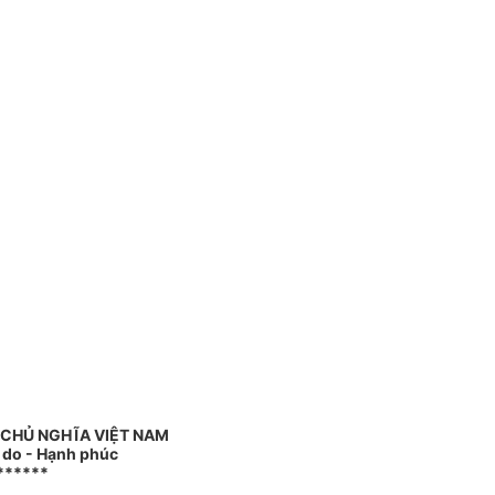
 CHỦ NGHĨA VIỆT NAM
ự do - Hạnh phúc
******