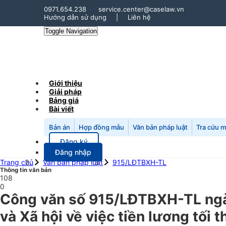
0971.654.238
service.center@caselaw.vn
Hướng dẫn sử dụng
|
Liên hệ
Toggle Navigation
Giới thiệu
Giải pháp
Bảng giá
Bài viết
Bản án
Hợp đồng mẫu
Văn bản pháp luật
Tra cứu 
Đăng ký
Đăng nhập
Trang chủ
Văn bản pháp luật
915/LĐTBXH-TL
Thông tin văn bản
108
0
Công văn số 915/LĐTBXH-TL ngà
và Xã hội về việc tiền lương tối 