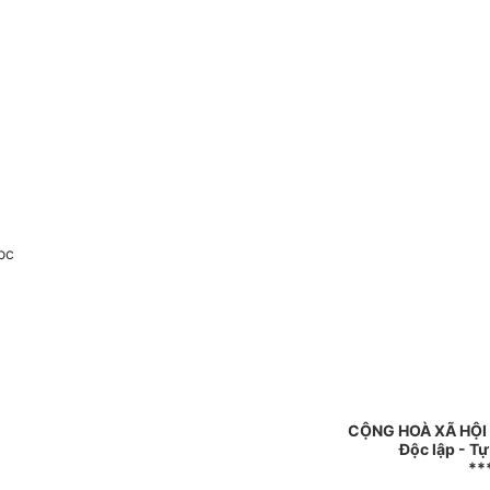
oc
CỘNG HOÀ XÃ HỘI
Độc lập - T
**