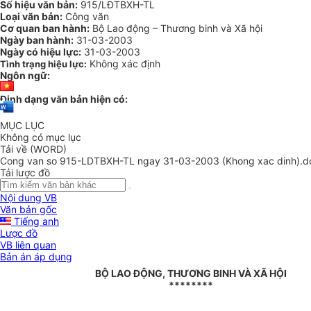
Số hiệu văn bản:
915/LĐTBXH-TL
Loại văn bản:
Công văn
Cơ quan ban hành:
Bộ Lao động – Thương binh và Xã hội
Ngày ban hành:
31-03-2003
Ngày có hiệu lực:
31-03-2003
Không xác định
Tình trạng hiệu lực:
Ngôn ngữ:
Định dạng văn bản hiện có:
MỤC LỤC
Không có mục lục
Tải về (WORD)
Cong van so 915-LDTBXH-TL ngay 31-03-2003 (Khong xac dinh).d
Tải lược đồ
Nội dung VB
Văn bản gốc
Tiếng anh
Lược đồ
VB liên quan
Bản án áp dụng
BỘ LAO ĐỘNG, THƯƠNG BINH VÀ XÃ HỘI
********