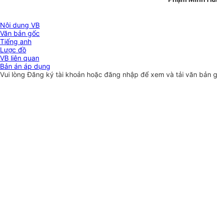
Nội dung VB
Văn bản gốc
Tiếng anh
Lược đồ
VB liên quan
Bản án áp dụng
Vui lòng
Đăng ký
tài khoản hoặc
đăng nhập
để xem và tải văn bản 