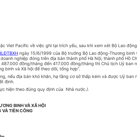
iet Pacific về việc ghi tại trích yếu, sau khi xem xét Bộ Lao động
BLĐTBXH
ngày 15/6/1999 của Bộ trưởng Bộ Lao động-Thương binh và
 doanh nghiệp đóng trên địa bàn thành phố Hà Nội, thành phố Hồ Ch
n 487.000 đồng/tháng đến 417.000 đồng/tháng thì Chủ tịch Uỷ ban n
g binh và Xã hội để theo dõi, tổng hợp”.
ang, nếu địa bàn khó khăn, hạ tầng cơ sở thấp kém và được Uỷ ban n
t định.
hực hiện theo đúng quy định của Nhà nước./.
ƠNG BINH VÀ XÃ HỘI
 VÀ TIỀN CÔNG
ân