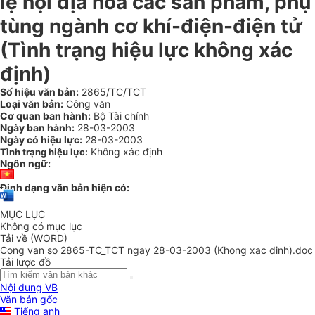
lệ nội địa hoá các sản phẩm, phụ
tùng ngành cơ khí-điện-điện tử
(Tình trạng hiệu lực không xác
định)
Số hiệu văn bản:
2865/TC/TCT
Loại văn bản:
Công văn
Cơ quan ban hành:
Bộ Tài chính
Ngày ban hành:
28-03-2003
Ngày có hiệu lực:
28-03-2003
Không xác định
Tình trạng hiệu lực:
Ngôn ngữ:
Định dạng văn bản hiện có:
MỤC LỤC
Không có mục lục
Tải về (WORD)
Cong van so 2865-TC_TCT ngay 28-03-2003 (Khong xac dinh).doc
Tải lược đồ
Nội dung VB
Văn bản gốc
Tiếng anh