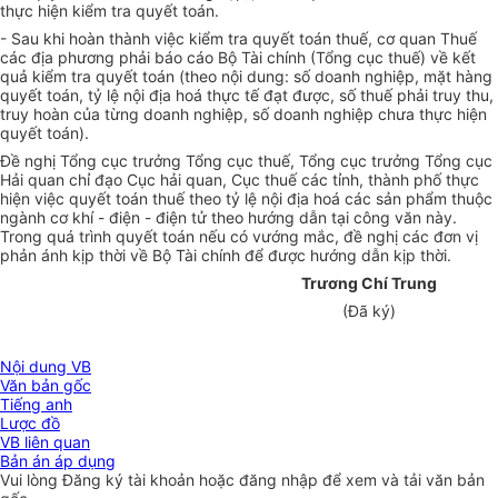
thực hiện kiểm tra quyết toán.
- Sau khi hoàn thành việc kiểm tra quyết toán thuế, cơ quan Thuế
các địa phương phải báo cáo Bộ Tài chính (Tổng cục thuế) về kết
quả kiểm tra quyết toán (theo nội dung: số doanh nghiệp, mặt hàng
quyết toán, tỷ lệ nội địa hoá thực tế đạt được, số thuế phải truy thu,
truy hoàn của từng doanh nghiệp, số doanh nghiệp chưa thực hiện
quyết toán).
Đề nghị Tổng cục trưởng Tổng cục thuế, Tổng cục trưởng Tổng cục
Hải quan chỉ đạo Cục hải quan, Cục thuế các tỉnh, thành phố thực
hiện việc quyết toán thuế theo tỷ lệ nội địa hoá các sản phẩm thuộc
ngành cơ khí - điện - điện tử theo hướng dẫn tại công văn này.
Trong quá trình quyết toán nếu có vướng mắc, đề nghị các đơn vị
phản ánh kịp thời về Bộ Tài chính để được hướng dẫn kịp thời.
Trương Chí Trung
(Đã ký)
Nội dung VB
Văn bản gốc
Tiếng anh
Lược đồ
VB liên quan
Bản án áp dụng
Vui lòng
Đăng ký
tài khoản hoặc
đăng nhập
để xem và tải văn bản