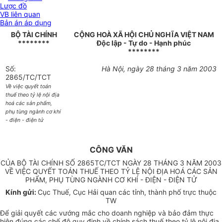
Lược đồ
VB liên quan
Bản án áp dụng
BỘ TÀI CHÍNH
CỘNG HOÀ XÃ HỘI CHỦ NGHĨA VIỆT NAM
********
Độc lập - Tự do - Hạnh phúc
********
Số:
Hà Nội, ngày 28 tháng 3 năm 2003
2865/TC/TCT
Về việc quyết toán
thuế theo tỷ lệ nội địa
hoá các sản phẩm,
phụ tùng ngành cơ khí
- điện - điện tử
CÔNG VĂN
CỦA BỘ TÀI CHÍNH SỐ 2865TC/TCT NGÀY 28 THÁNG 3 NĂM 2003
VỀ VIỆC QUYẾT TOÁN THUẾ THEO TỶ LỆ NỘI ĐỊA HOÁ CÁC SẢN
PHẨM, PHỤ TÙNG NGÀNH CƠ KHÍ - ĐIỆN - ĐIỆN TỬ
Kính gửi:
Cục Thuế, Cục Hải quan các tỉnh, thành phố trực thuộc
TW
Để giải quyết các vướng mắc cho doanh nghiệp và bảo đảm thực
hiện đúng các chế độ quy định về chính sách thuế theo tỷ lệ nội địa