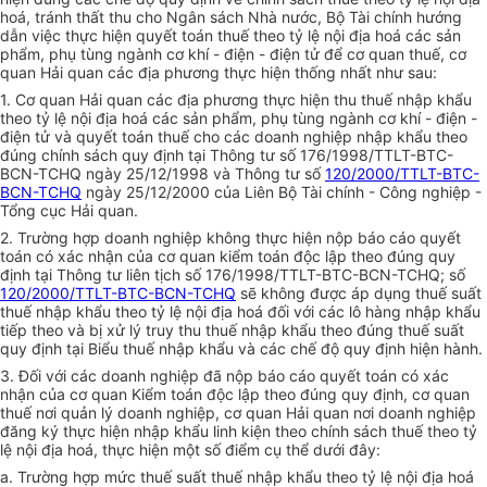
hoá, tránh thất thu cho Ngân sách Nhà nước, Bộ Tài chính hướng
dẫn việc thực hiện quyết toán thuế theo tỷ lệ nội địa hoá các sản
phẩm, phụ tùng ngành cơ khí - điện - điện tử để cơ quan thuế, cơ
quan Hải quan các địa phương thực hiện thống nhất như sau:
1. Cơ quan Hải quan các địa phương thực hiện thu thuế nhập khẩu
theo tỷ lệ nội địa hoá các sản phẩm, phụ tùng ngành cơ khí - điện -
điện tử và quyết toán thuế cho các doanh nghiệp nhập khẩu theo
đúng chính sách quy định tại Thông tư số 176/1998/TTLT-BTC-
BCN-TCHQ ngày 25/12/1998 và Thông tư số
120/2000/TTLT-BTC-
BCN-TCHQ
ngày 25/12/2000 của Liên Bộ Tài chính - Công nghiệp -
Tổng cục Hải quan.
2. Trường hợp doanh nghiệp không thực hiện nộp báo cáo quyết
toán có xác nhận của cơ quan kiểm toán độc lập theo đúng quy
định tại Thông tư liên tịch số 176/1998/TTLT-BTC-BCN-TCHQ; số
120/2000/TTLT-BTC-BCN-TCHQ
sẽ không được áp dụng thuế suất
thuế nhập khẩu theo tỷ lệ nội địa hoá đối với các lô hàng nhập khẩu
tiếp theo và bị xử lý truy thu thuế nhập khẩu theo đúng thuế suất
quy định tại Biểu thuế nhập khẩu và các chế độ quy định hiện hành.
3. Đối với các doanh nghiệp đã nộp báo cáo quyết toán có xác
nhận của cơ quan Kiểm toán độc lập theo đúng quy định, cơ quan
thuế nơi quản lý doanh nghiệp, cơ quan Hải quan nơi doanh nghiệp
đăng ký thực hiện nhập khẩu linh kiện theo chính sách thuế theo tỷ
lệ nội địa hoá, thực hiện một số điểm cụ thể dưới đây:
a. Trường hợp mức thuế suất thuế nhập khẩu theo tỷ lệ nội địa hoá