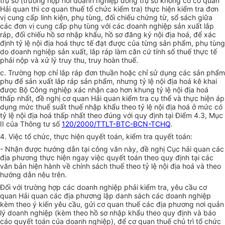
trụ sở (trường hợp nơi doanh nghiệp đóng trụ sở không có cơ quan
Hải quan thì cơ quan thuế tổ chức kiểm tra) thực hiện kiểm tra đơn
vị cung cấp linh kiện, phụ tùng, đối chiếu chứng từ, sổ sách giữa
các đơn vị cung cấp phụ tùng với các doanh nghiệp sản xuất lắp
ráp, đối chiếu hồ sơ nhập khẩu, hồ sơ đăng ký nội địa hoá, để xác
định tỷ lệ nội địa hoá thực tế đạt được của từng sản phẩm, phụ tùng
do doanh nghiệp sản xuất, lắp ráp làm căn cứ tính số thuế thực tế
phải nộp và xử lý truy thu, truy hoàn thuế.
c. Trường hợp chỉ lắp ráp đơn thuần hoặc chỉ sử dụng các sản phẩm
phụ để sản xuất lắp ráp sản phẩm, nhưng tỷ lệ nội địa hoá kê khai
được Bộ Công nghiệp xác nhận cao hơn khung tỷ lệ nội địa hoá
thấp nhất, đề nghị cơ quan Hải quan kiểm tra cụ thể và thực hiện áp
dụng mức thuế suất thuế nhập khẩu theo tỷ lệ nội địa hoá ở mức có
tỷ lệ nội địa hoá thấp nhất theo đúng với quy định tại Điểm 4.3, Mục
II của Thông tư số
120/2000/TTLT-BTC-BCN-TCHQ
.
4. Việc tổ chức, thực hiện quyết toán, kiểm tra quyết toán:
- Nhận được hướng dẫn tại công văn này, đề nghị Cục hải quan các
địa phương thực hiện ngay việc quyết toán theo quy định tại các
văn bản hiện hành về chính sách thuế theo tỷ lệ nội địa hoá và theo
hướng dẫn nêu trên.
Đối với trường hợp các doanh nghiệp phải kiểm tra, yêu cầu cơ
quan Hải quan các địa phương lập danh sách các doanh nghiệp
kèm theo ý kiến yêu cầu, gửi cơ quan thuế các địa phương nơi quản
lý doanh nghiệp (kèm theo hồ sơ nhập khẩu theo quy định và báo
cáo quyết toán của doanh nghiệp), để cơ quan thuế chủ trì tổ chức