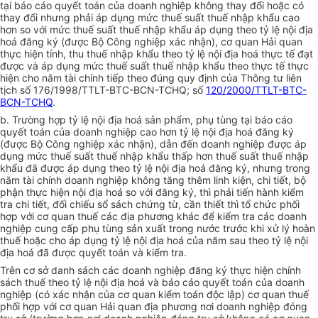
tại báo cáo quyết toán của doanh nghiệp không thay đổi hoặc có
thay đổi nhưng phải áp dụng mức thuế suất thuế nhập khẩu cao
hơn so với mức thuế suất thuế nhập khẩu áp dụng theo tỷ lệ nội địa
hoá đăng ký (được Bộ Công nghiệp xác nhận), cơ quan Hải quan
thực hiện tính, thu thuế nhập khẩu theo tỷ lệ nội địa hoá thực tế đạt
được và áp dụng mức thuế suất thuế nhập khẩu theo thực tế thực
hiện cho năm tài chính tiếp theo đúng quy định của Thông tư liên
tịch số 176/1998/TTLT-BTC-BCN-TCHQ; số
120/2000/TTLT-BTC-
BCN-TCHQ
.
b. Trường hợp tỷ lệ nội địa hoá sản phẩm, phụ tùng tại báo cáo
quyết toán của doanh nghiệp cao hơn tỷ lệ nội địa hoá đăng ký
(được Bộ Công nghiệp xác nhận), dẫn đến doanh nghiệp được áp
dụng mức thuế suất thuế nhập khẩu thấp hơn thuế suất thuế nhập
khẩu đã được áp dụng theo tỷ lệ nội địa hoá đăng ký, nhưng trong
năm tài chính doanh nghiệp không tăng thêm linh kiện, chi tiết, bộ
phận thực hiện nội địa hoá so với đăng ký, thì phải tiến hành kiểm
tra chi tiết, đối chiếu sổ sách chứng từ, cần thiết thì tổ chức phối
hợp với cơ quan thuế các địa phương khác để kiểm tra các doanh
nghiệp cung cấp phụ tùng sản xuất trong nước trước khi xử lý hoàn
thuế hoặc cho áp dụng tỷ lệ nội địa hoá của năm sau theo tỷ lệ nội
địa hoá đã được quyết toán và kiểm tra.
Trên cơ sở danh sách các doanh nghiệp đăng ký thực hiện chính
sách thuế theo tỷ lệ nội địa hoá và báo cáo quyết toán của doanh
nghiệp (có xác nhận của cơ quan kiểm toán độc lập) cơ quan thuế
phối hợp với cơ quan Hải quan địa phương nơi doanh nghiệp đóng