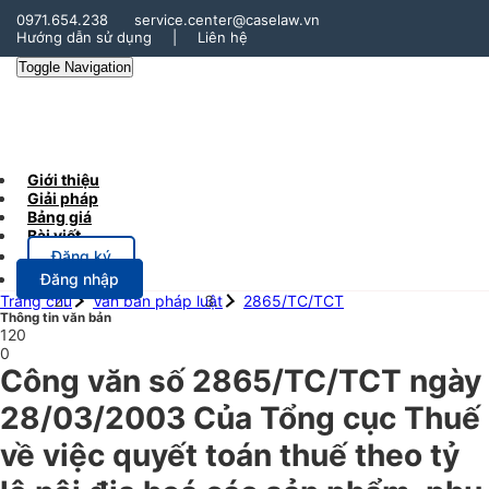
0971.654.238
service.center@caselaw.vn
Hướng dẫn sử dụng
|
Liên hệ
Toggle Navigation
Giới thiệu
Giải pháp
Bảng giá
Bài viết
Đăng ký
Đăng nhập
Trang chủ
Văn bản pháp luật
2865/TC/TCT
Thông tin văn bản
120
0
Công văn số 2865/TC/TCT ngày
28/03/2003 Của Tổng cục Thuế
về việc quyết toán thuế theo tỷ