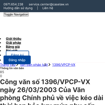
0971.654.238
service.center@caselaw.vn
Hướng dẫn sử dụng
|
Liên hệ
Toggle Navigation
Giới thiệu
Giải pháp
Bảng giá
Bài viết
Đăng ký
Đăng nhập
Trang chủ
Văn bản pháp luật
1396/VPCP-VX
Thông tin văn bản
85
0
Công văn số 1396/VPCP-VX
ngày 26/03/2003 Của Văn
phòng Chính phủ về việc kéo dài