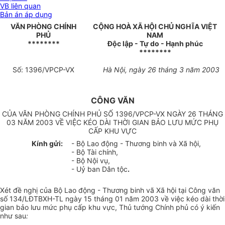
VB liên quan
Bản án áp dụng
VĂN PHÒNG CHÍNH
CỘNG HOÀ XÃ HỘI CHỦ NGHĨA VIỆT
PHỦ
NAM
********
Độc lập - Tự do - Hạnh phúc
********
Số: 1396/VPCP-VX
Hà Nội, ngày 26 tháng 3 năm 2003
CÔNG VĂN
CỦA VĂN PHÒNG CHÍNH PHỦ SỐ 1396/VPCP-VX NGÀY 26 THÁNG
03 NĂM 2003 VỀ VIỆC KÉO DÀI THỜI GIAN BẢO LƯU MỨC PHỤ
CẤP KHU VỰC
Kính gửi:
- Bộ Lao động - Thương binh và Xã hội,
- Bộ Tài chính,
- Bộ Nội vụ,
- Uỷ ban Dân tộc
.
Xét đề nghị của Bộ Lao động - Thương binh vã Xã hội tại Công văn
số 134/LĐTBXH-TL ngày 15 tháng 01 năm 2003 về việc kéo dài thời
gian bảo lưu mức phụ cấp khu vực, Thủ tướng Chính phủ có ý kiến
như sau
: