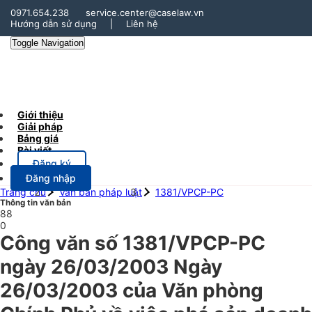
0971.654.238
service.center@caselaw.vn
Hướng dẫn sử dụng
|
Liên hệ
Toggle Navigation
Giới thiệu
Giải pháp
Bảng giá
Bài viết
Đăng ký
Đăng nhập
Trang chủ
Văn bản pháp luật
1381/VPCP-PC
Thông tin văn bản
88
0
Công văn số 1381/VPCP-PC
ngày 26/03/2003 Ngày
26/03/2003 của Văn phòng