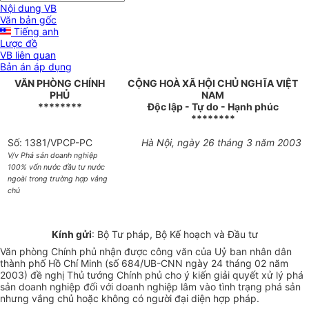
Nội dung VB
Văn bản gốc
Tiếng anh
Lược đồ
VB liên quan
Bản án áp dụng
VĂN PHÒNG CHÍNH
CỘNG HOÀ XÃ HỘI CHỦ NGHĨA VIỆT
PHỦ
NAM
********
Độc lập - Tự do - Hạnh phúc
********
Số: 1381/VPCP-PC
Hà Nội, ngày 26 tháng 3 năm 2003
V/v Phá sản doanh nghiệp
100% vốn nước đầu tư nước
ngoài trong trường hợp vắng
chủ
Kính gửi
: Bộ Tư pháp, Bộ Kế hoạch và Đầu tư
Văn phòng Chính phủ nhận được công văn của Uỷ ban nhân dân
thành phố Hồ Chí Minh (số 684/UB-CNN ngày 24 tháng 02 năm
2003) đề nghị Thủ tướng Chính phủ cho ý kiến giải quyết xử lý phá
sản doanh nghiệp đối với doanh nghiệp lâm vào tình trạng phá sản
nhưng vắng chủ hoặc không có người đại diện hợp pháp.