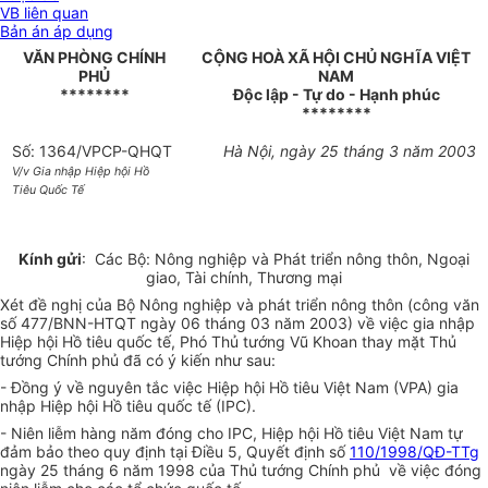
VB liên quan
Bản án áp dụng
VĂN PHÒNG CHÍNH
CỘNG HOÀ XÃ HỘI CHỦ NGHĨA VIỆT
PHỦ
NAM
********
Độc lập - Tự do - Hạnh phúc
********
Số: 1364/VPCP-QHQT
Hà Nội, ngày 25 tháng 3 năm 2003
V/v Gia nhập Hiệp hội Hồ
Tiêu Quốc Tế
Kính gửi
: Các Bộ: Nông nghiệp và Phát triển nông thôn, Ngoại
giao, Tài chính, Thương mại
Xét đề nghị của Bộ Nông nghiệp và phát triển nông thôn (công văn
số 477/BNN-HTQT ngày 06 tháng 03 năm 2003) về việc gia nhập
Hiệp hội Hồ tiêu quốc tế, Phó Thủ tướng Vũ Khoan thay mặt Thủ
tướng Chính phủ đã có ý kiến như sau:
- Đồng ý về nguyên tắc việc Hiệp hội Hồ tiêu Việt Nam (VPA) gia
nhập Hiệp hội Hồ tiêu quốc tế (IPC).
- Niên liễm hàng năm đóng cho IPC, Hiệp hội Hồ tiêu Việt Nam tự
đảm bảo theo quy định tại Điều 5, Quyết định số
110/1998/QĐ-TTg
ngày 25 tháng 6 năm 1998 của Thủ tướng Chính phủ về việc đóng