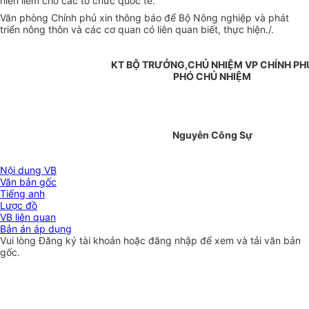
niên liễm cho các tổ chức quốc tế.
Văn phòng Chính phủ xin thông báo để Bộ Nông nghiệp và phát
triển nông thôn và các cơ quan có liên quan biết, thực hiện./.
KT BỘ TRƯỞNG,CHỦ NHIỆM VP CHÍNH PH
PHÓ CHỦ NHIỆM
Nguyễn Công Sự
Nội dung VB
Văn bản gốc
Tiếng anh
Lược đồ
VB liên quan
Bản án áp dụng
Vui lòng
Đăng ký
tài khoản hoặc
đăng nhập
để xem và tải văn bản
gốc.