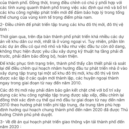
của thành phố. Đồng thời, trong điều chỉnh có chú ý phối hợp với
các tỉnh xung quanh thành phố trong việc xác định qui mô và bố trí
các khu công nghiệp phát triển mới để đảm bảo hợp lý trong tổng
thể chung của vùng kinh tế trọng điểm phía nam.
2- Điều chỉnh để phát triển tập trung các khu đô thị mới, đô thị vệ
tinh :
Thời gian qua, trên địa bàn thành phố phát triển khá nhiều các dự
án về khu dân cư mới, nhất là ở vùng ngoại vi. Tuy nhiên, phần lớn
các dự án đều có qui mô nhỏ và hầu như việc đầu tư còn dở dang,
không thực hiện được yêu cầu xây dựng kỹ thuật hạ tầng phải đi
trước, phải đảm bảo đồng bộ, hoàn thiện.
Để khắc phục tình trạng trên, thành phố thấy cần thiết phải rà soát
lại để điều chỉnh qui hoạch nhằm hướng đầu tư phát triển nhà ở vào
xây dựng tập trung tại một số khu đô thị mới, khu đô thị vệ tinh
được xác lập ở các quận mới thành lập, các huyện ngoại thành
ngay trong giai đoạn từ nay đến năm 2010.
Các đô thị mới này phải đảm bảo gắn kết chặt chẽ với bố trí xây
dựng các khu công nghiệp tập trung được sắp xếp, điều chỉnh lại
đồng thời xác định cụ thể qui mô đầu tư giai đoạn từ nay đến năm
2010 theo hướng phát triển phi tập trung, đa trung tâm phù hợp
định hướng qui hoạch chung thành phố đến năm 2020 đã được Thủ
tướng Chính phủ phê duyệt.
3- Về đề án qui hoạch phát triển giao thông vận tải thành phố đến
năm 2020 :