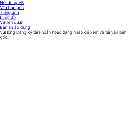
Nội dung VB
Văn bản gốc
Tiếng anh
Lược đồ
VB liên quan
Bản án áp dụng
Vui lòng
Đăng ký
tài khoản hoặc
đăng nhập
để xem và tải văn bản
gốc.