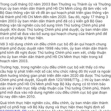
Trong cuối tháng 02 năm 2003 Ban Thường vụ Thành ủy và Thường
trực ủy ban nhân dân thành phố Hồ Chí Minh cũng đã làm việc với
Bộ Giao thông vận tải về đề án qui hoạch phát triển giao thông vận
tải thành phố Hồ Chí Minh đến năm 2020. Sau đó, ngày 17 tháng 3
năm 2003 ủy ban nhân dân thành phố đã có ý kiến gởi Bộ Giao
thông vận tải nghiên cứu bổ sung trình Thủ tướng Chính phủ phê
duyệt. Khi được Thủ tướng Chính phủ phê duyệt, ủy ban nhân dân
thành phố sẽ đưa vào bổ sung qui hoạch chung của thành phố để
có cơ sở pháp lý thực hiện.
Với 3 nội dung chính xin điều chỉnh cục bộ đồ án qui hoạch chung
thành phố được duyệt năm 1998 nêu trên, ủy ban nhân dân thành
phố kính đề nghị được Thủ tướng Chính phủ xem xét, chấp thuận
cho ủy ban nhân dân thành phố Hồ Chí Minh thực hiện trong kế
hoạch năm 2003.
Trường hợp, trong nghiên cứu điều chỉnh cục bộ xét thấy có nhu
cầu hợp lý phát triển một số các khu chức năng đô thị vượt ra ngoài
định hướng không gian phát triển đến năm 2020 đã được Thủ tướng
Chính phủ phê duyệt, (Quyết định 123/1998/TTg...) thì ủy ban nhân
dân thành phố Hồ Chí Minh phối hợp Bộ Xây dựng có tờ trình báo
cáo xin ý kiến trực tiếp chấp thuận của Thủ tướng Chính phủ, thành
phố mới đưa vào nội dung nghiên cứu điều chỉnh cục bộ giai đoạn
từ nay đến năm 2010.
Quá trình thực hiện nghiên cứu, điều chỉnh, ủy ban nhân dân thành
phố có phối hợp với Bộ Xây dựng và thực hiện theo Nghị định số