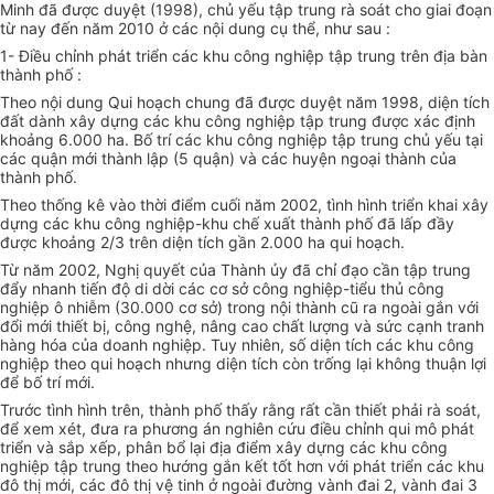
Minh đã được duyệt (1998), chủ yếu tập trung rà soát cho giai đoạn
từ nay đến năm 2010 ở các nội dung cụ thể, như sau :
1- Điều chỉnh phát triển các khu công nghiệp tập trung trên địa bàn
thành phố :
Theo nội dung Qui hoạch chung đã được duyệt năm 1998, diện tích
đất dành xây dựng các khu công nghiệp tập trung được xác định
khoảng 6.000 ha. Bố trí các khu công nghiệp tập trung chủ yếu tại
các quận mới thành lập (5 quận) và các huyện ngoại thành của
thành phố.
Theo thống kê vào thời điểm cuối năm 2002, tình hình triển khai xây
dựng các khu công nghiệp-khu chế xuất thành phố đã lấp đầy
được khoảng 2/3 trên diện tích gần 2.000 ha qui hoạch.
Từ năm 2002, Nghị quyết của Thành ủy đã chỉ đạo cần tập trung
đẩy nhanh tiến độ di dời các cơ sở công nghiệp-tiểu thủ công
nghiệp ô nhiễm (30.000 cơ sở) trong nội thành cũ ra ngoài gắn với
đổi mới thiết bị, công nghệ, nâng cao chất lượng và sức cạnh tranh
hàng hóa của doanh nghiệp. Tuy nhiên, số diện tích các khu công
nghiệp theo qui hoạch nhưng diện tích còn trống lại không thuận lợi
để bố trí mới.
Trước tình hình trên, thành phố thấy rằng rất cần thiết phải rà soát,
để xem xét, đưa ra phương án nghiên cứu điều chỉnh qui mô phát
triển và sắp xếp, phân bổ lại địa điểm xây dựng các khu công
nghiệp tập trung theo hướng gắn kết tốt hơn với phát triển các khu
đô thị mới, các đô thị vệ tinh ở ngoài đường vành đai 2, vành đai 3