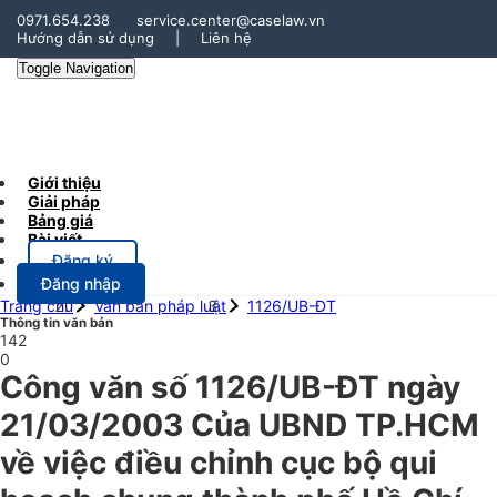
0971.654.238
service.center@caselaw.vn
Hướng dẫn sử dụng
|
Liên hệ
Toggle Navigation
Giới thiệu
Giải pháp
Bảng giá
Bài viết
Đăng ký
Đăng nhập
Trang chủ
Văn bản pháp luật
1126/UB-ĐT
Thông tin văn bản
142
0
Công văn số 1126/UB-ĐT ngày
21/03/2003 Của UBND TP.HCM
về việc điều chỉnh cục bộ qui