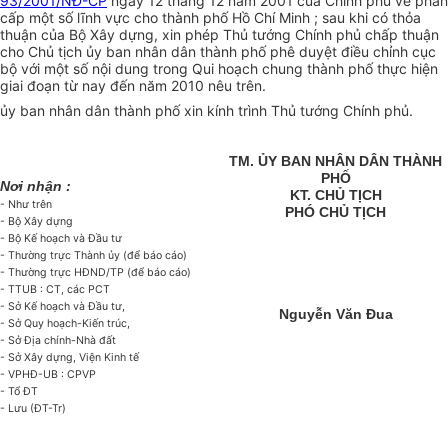
93/2001/NĐ-CP
ngày 12 tháng 12 năm 2001 của Chính phủ về phân
cấp một số lĩnh vực cho thành phố Hồ Chí Minh ; sau khi có thỏa
thuận của Bộ Xây dựng, xin phép Thủ tướng Chính phủ chấp thuận
cho Chủ tịch ủy ban nhân dân thành phố phê duyệt điều chỉnh cục
bộ với một số nội dung trong Qui hoạch chung thành phố thực hiện
giai đoạn từ nay đến năm 2010 nêu trên.
ủy ban nhân dân thành phố xin kính trình Thủ tướng Chính phủ.
TM. ỦY BAN NHÂN DÂN THÀNH
PHỐ
Nơi nhận :
KT. CHỦ TỊCH
- Như trên
PHÓ CHỦ TỊCH
- Bộ Xây dựng
- Bộ Kế hoạch và Đầu tư
- Thường trực Thành ủy (để báo cáo)
- Thường trực HĐND/TP (để báo cáo)
- TTUB : CT, các PCT
- Sở Kế hoạch và Đầu tư,
Nguyễn Văn Đua
- Sở Quy hoạch-Kiến trúc,
- Sở Địa chính-Nhà đất
- Sở Xây dựng, Viện Kinh tế
- VPHĐ-UB : CPVP
- Tổ ĐT
- Lưu (ĐT-Tr)