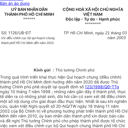
Bản án áp dụng
UỶ BAN NHÂN DÂN
CỘNG HOÀ XÃ HỘI CHỦ NGHĨA
THÀNH PHỐ HỒ CHÍ MINH
VIỆT NAM
******
Độc lập - Tự do - Hạnh phúc
********
Số: 1126/UB-ĐT
TP. Hồ Chí Minh, ngày 21 tháng 03
năm 2003
V/v điều chỉnh cục bộ qui hoạch chung
thành phố Hồ Chí Minh đến năm 2010.
Kính gửi :
Thủ tướng Chính phủ
Trong quá trình triển khai thực hiện Qui hoạch chung (điều chỉnh)
thành phố Hồ Chí Minh định hướng đến năm 2020 đã được Thủ
tướng Chính phủ phê duyệt tại quyết định số
123/1998/QĐ-TTg
ngày 10 tháng 7 năm 1998 ; những năm gần đây ở thành phố, thực
tế diễn ra có những phát sinh, đòi hỏi cần có xem xét để điều chỉnh
một số nội dung cho giai đoạn đầu thực hiện. Nhất là sau khi nghiên
cứu, quán triệt Nghị quyết số 20-NQ/TW ngày 18 tháng 11 năm
2002 của Bộ Chính trị về phương hướng phát triển thành phố Hồ Chí
Minh đến năm 2010, ủy ban nhân dân thành phố xin được báo cáo
và đề nghị Thủ tướng Chính phủ cho phép thành phố được tổ chức
việc xem xét điều chỉnh cục bộ Qui hoạch chung thành phố Hồ Chí