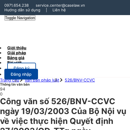
0971.654.238
service.center@caselaw.vn
Hướng dẫn sử dụng
|
Liên hệ
Toggle Navigation
Giới thiệu
Giải pháp
Bảng giá
Bài viết
Đăng ký
Đăng nhập
Trang chủ
Văn bản pháp luật
526/BNV-CCVC
Thông tin văn bản
94
0
Công văn số 526/BNV-CCVC
ngày 19/03/2003 Của Bộ Nội vụ
về việc thực hiện Quyết định