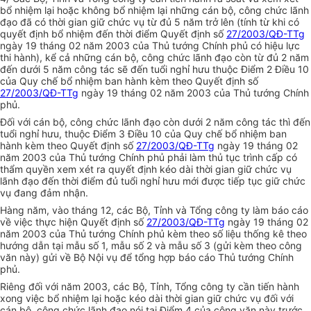
bổ nhiệm lại hoặc không bổ nhiệm lại những cán bộ, công chức lãnh
đạo đã có thời gian giữ chức vụ từ đủ 5 năm trở lên (tính từ khi có
quyết định bổ nhiệm đến thời điểm Quyết định số
27/2003/QĐ-TTg
ngày 19 tháng 02 năm 2003 của Thủ tướng Chính phủ có hiệu lực
thi hành), kể cả những cán bộ, công chức lãnh đạo còn từ đủ 2 năm
đến dưới 5 năm công tác sẽ đến tuổi nghỉ hưu thuộc Điểm 2 Điều 10
của Quy chế bổ nhiệm ban hành kèm theo Quyết định số
27/2003/QĐ-TTg
ngày 19 tháng 02 năm 2003 của Thủ tướng Chính
phủ.
Đối với cán bộ, công chức lãnh đạo còn dưới 2 năm công tác thì đến
tuổi nghỉ hưu, thuộc Điểm 3 Điều 10 của Quy chế bổ nhiệm ban
hành kèm theo Quyết định số
27/2003/QĐ-TTg
ngày 19 tháng 02
năm 2003 của Thủ tướng Chính phủ phải làm thủ tục trình cấp có
thẩm quyền xem xét ra quyết định kéo dài thời gian giữ chức vụ
lãnh đạo đến thời điểm đủ tuổi nghỉ hưu mới được tiếp tục giữ chức
vụ đang đảm nhận.
Hàng năm, vào tháng 12, các Bộ, Tỉnh và Tổng công ty làm báo cáo
về việc thực hiện Quyết định số
27/2003/QĐ-TTg
ngày 19 tháng 02
năm 2003 của Thủ tướng Chính phủ kèm theo số liệu thống kê theo
hướng dẫn tại mẫu số 1, mẫu số 2 và mẫu số 3 (gửi kèm theo công
văn này) gửi về Bộ Nội vụ để tổng hợp báo cáo Thủ tướng Chính
phủ.
Riêng đối với năm 2003, các Bộ, Tỉnh, Tổng công ty cần tiến hành
xong việc bổ nhiệm lại hoặc kéo dài thời gian giữ chức vụ đối với
cán bộ, công chức lãnh đạo nói tại Điểm 4 của công văn này trước