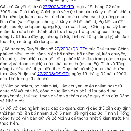
Căn cứ Quyết định số
27/2003/QĐ-TTg
ngày 19 tháng 02 năm
2003 của Thủ tướng Chính phủ về việc ban hành Quy chế bổ nhiệm,
bổ nhiệm lại, luân chuyển, từ chức, miễn nhiệm cán bộ, công chức
lãnh đạo (sau đây gọi chung là Quy chế bổ nhiệm), Bộ Nội vụ đề
nghị các Bộ, cơ quan ngang Bộ, cơ quan thuộc Chính phủ, Uỷ ban
nhân dân các tỉnh, thành phố trực thuộc Trung ương, các Tổng
công ty 91 (sau đây gọi chung là Bộ, Tỉnh và Tổng công ty) chỉ đạo
thực hiện những nội dung sau:
1/ Kể từ ngày Quyết định số
27/2003/QĐ-TTg
của Thủ tướng Chính
phủ có hiệu lực thi hành, việc bổ nhiệm, bổ nhiệm lại, luân chuyển,
từ chức, miễn nhiệm cán bộ, công chức lãnh đạo trong các cơ quan,
đơn vị và doanh nghiệp của nhà nước thuộc các Bộ, Tỉnh và Tổng
công ty đều phải thực hiện theo Quy chế bổ nhiệm ban hành kèm
theo Quyết định số
27/2003/QĐ-TTg
ngày 19 tháng 02 năm 2003
của Thủ tướng Chính phủ.
2/ Việc bổ nhiệm, bổ nhiệm lại, luân chuyển, miễn nhiệm hoặc từ
chức đối với cán bộ, công chức lãnh đạo phải đảm bảo đúng
nguyên tắc, thủ tục, trách nhiệm và thẩm quyền quy định của Đảng
và Nhà nước.
3/ Đối với các ngành hoặc các cơ quan, đơn vị đặc thù cần quy định
thời hạn mỗi lần bổ nhiệm dưới 5 năm, đề nghị các Bộ, Tỉnh và Tổng
công ty có văn bản gửi về Bộ Nội vụ để thống nhất ý kiến trước khi
thực hiện.
4/ Các Bộ, Tỉnh và Tổng công ty cần tiến hành rà soát và xem xét