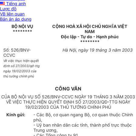
Tiếng anh
Lược đồ
VB liên quan
Bản án áp dụng
BỘ NỘI VỤ
CỘNG HOÀ XÃ HỘI CHỦ NGHĨA VIỆT
********
NAM
Độc lập - Tự do - Hạnh phúc
********
Số: 526/BNV-
Hà Nội, ngày 19 tháng 3 năm 2003
CCVC
Về việc thực hiện quyết
định số 27/2003/qđ-ttg
ngày 19/02/2003 của
thủ tướng chính phủ
CÔNG VĂN
CỦA BỘ NỘI VỤ SỐ 526/BNV-CCVC NGÀY 19 THÁNG 3 NĂM 2003
VỀ VIỆC THỰC HIỆN QUYẾT ĐỊNH SỐ 27/2003/QĐ-TTG NGÀY
19/02/2003 CỦA THỦ TƯỚNG CHÍNH PHỦ
Kính gửi:
- Các Bộ, cơ quan ngang Bộ, cơ quan thuộc Chính
phủ,
- Uỷ ban nhân dân các tỉnh, thành phố trực thuộc
Trung ương,
- Các Tổng công ty 91.