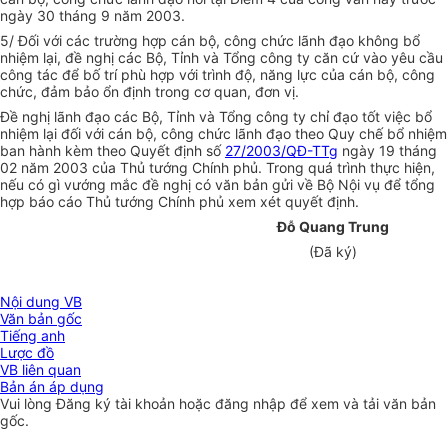
ngày 30 tháng 9 năm 2003.
5/ Đối với các trường hợp cán bộ, công chức lãnh đạo không bổ
nhiệm lại, đề nghị các Bộ, Tỉnh và Tổng công ty căn cứ vào yêu cầu
công tác để bố trí phù hợp với trình độ, năng lực của cán bộ, công
chức, đảm bảo ổn định trong cơ quan, đơn vị.
Đề nghị lãnh đạo các Bộ, Tỉnh và Tổng công ty chỉ đạo tốt việc bổ
nhiệm lại đối với cán bộ, công chức lãnh đạo theo Quy chế bổ nhiệm
ban hành kèm theo Quyết định số
27/2003/QĐ-TTg
ngày 19 tháng
02 năm 2003 của Thủ tướng Chính phủ. Trong quá trình thực hiện,
nếu có gì vướng mắc đề nghị có văn bản gửi về Bộ Nội vụ để tổng
hợp báo cáo Thủ tướng Chính phủ xem xét quyết định.
Đỗ Quang Trung
(Đã ký)
Nội dung VB
Văn bản gốc
Tiếng anh
Lược đồ
VB liên quan
Bản án áp dụng
Vui lòng
Đăng ký
tài khoản hoặc
đăng nhập
để xem và tải văn bản
gốc.