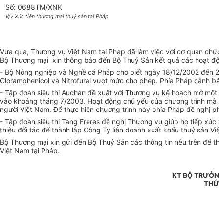
Số: 0688TM/XNK
V/v Xúc tiến thương mại thuỷ sản tại Pháp
Vừa qua, Thương vụ Việt Nam tại Pháp đã làm việc với cơ quan chứ
Bộ Thương mại xin thông báo đến Bộ Thuỷ Sản kết quả các hoạt đ
- Bộ Nông nghiệp và Nghề cá Pháp cho biết ngày 18/12/2002 đến 2
Cloramphenicol và Nitrofural vượt mức cho phép. Phía Pháp cảnh bá
- Tập đoàn siêu thị Auchan đề xuất với Thương vụ kế hoạch mở một c
vào khoảng tháng 7/2003. Hoạt động chủ yếu của chương trình mà A
người Việt Nam. Để thực hiện chương trình này phía Pháp đề nghị 
- Tập đoàn siêu thị Tang Freres đề nghị Thương vụ giúp họ tiếp xúc
thiệu đối tác để thành lập Công Ty liên doanh xuất khẩu thuỷ sản Vi
Bộ Thương mại xin gửi đến Bộ Thuỷ Sản các thông tin nêu trên để t
Việt Nam tại Pháp.
KT BỘ TRƯỞN
THỨ