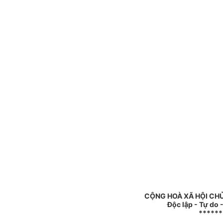
CỘNG HOÀ XÃ HỘI CHỦ
Độc lập - Tự do
******