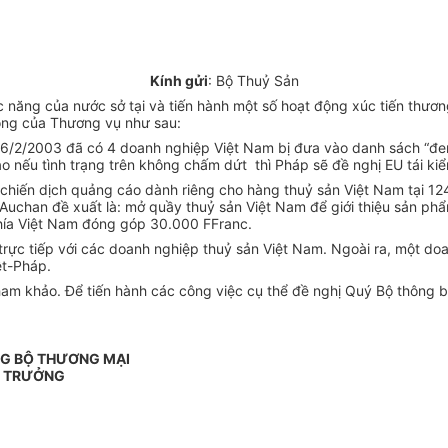
Kính gửi
: Bộ Thuỷ Sản
c năng của nước sở tại và tiến hành một số hoạt động xúc tiến thư
ộng của Thương vụ như sau:
6/2/2003 đã có 4 doanh nghiệp Việt Nam bị đưa vào danh sách “đen
o nếu tình trạng trên không chấm dứt thì Pháp sẽ đề nghị EU tái ki
hiến dịch quảng cáo dành riêng cho hàng thuỷ sản Việt Nam tại 124 
uchan đề xuất là: mở quầy thuỷ sản Việt Nam để giới thiệu sản phẩ
phía Việt Nam đóng góp 30.000 FFranc.
 trực tiếp với các doanh nghiệp thuỷ sản Việt Nam. Ngoài ra, một do
ệt-Pháp.
ham khảo. Để tiến hành các công việc cụ thể đề nghị Quý Bộ thông 
G BỘ THƯƠNG MẠI
 TRƯỞNG