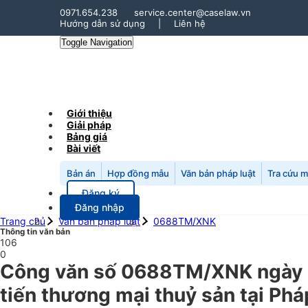
0971.654.238
service.center@caselaw.vn
Hướng dẫn sử dụng
|
Liên hệ
Toggle Navigation
Giới thiệu
Giải pháp
Bảng giá
Bài viết
Bản án
Hợp đồng mẫu
Văn bản pháp luật
Tra cứu 
Đăng ký
Đăng nhập
Trang chủ
Văn bản pháp luật
0688TM/XNK
Thông tin văn bản
106
0
Công văn số 0688TM/XNK ngày 1
tiến thương mại thuỷ sản tại Phá