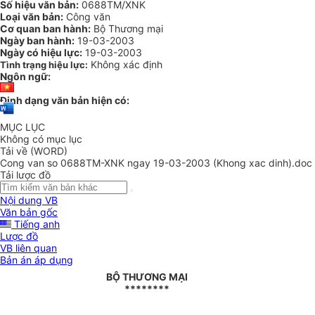
Số hiệu văn bản:
0688TM/XNK
Loại văn bản:
Công văn
Cơ quan ban hành:
Bộ Thương mại
Ngày ban hành:
19-03-2003
Ngày có hiệu lực:
19-03-2003
Không xác định
Tình trạng hiệu lực:
Ngôn ngữ:
Định dạng văn bản hiện có:
MỤC LỤC
Không có mục lục
Tải về (WORD)
Cong van so 0688TM-XNK ngay 19-03-2003 (Khong xac dinh).doc
Tải lược đồ
Nội dung VB
Văn bản gốc
Tiếng anh
Lược đồ
VB liên quan
Bản án áp dụng
BỘ THƯƠNG MẠI
********