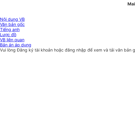
Mai
Nội dung VB
Văn bản gốc
Tiếng anh
Lược đồ
VB liên quan
Bản án áp dụng
Vui lòng
Đăng ký
tài khoản hoặc
đăng nhập
để xem và tải văn bản 