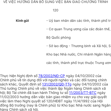
VỀ VIỆC HƯỚNG DẪN BỔ SUNG VIỆC BÀN GIAO CHƯƠNG TRÌNH
120
Kính gửi
- Uỷ ban nhân dân các tỉnh, thành phố t
- Cơ quan Trung ương của các đoàn thể,
Bộ Quốc phòng
- Sở lao động - Thương binh và Xã hội, Sở
Kho bạc Nhà nước, Chi nhánh Ngân hàng
các tỉnh, thành phố trực thuộc Trung ươ
Thực hiện Nghị định số
78/2002/NĐ-CP
ngày 04/10/2002 của
Chính phủ về tín dụng đối với người nghèo và các đối tượng chính
sách khác, Quyết định số
131/2002/QĐ-TTg
ngày 04/10/2002 của
Thủ tướng Chính phủ về việc thành lập Ngân hàng Chính sách xã
hội; Bộ Tài chính đã ban hành Thông tư số
11/2003/TT-BTC
ngày
11/02/2003 hướng dẫn việc bàn giao nhiệm vụ cho vay giải quyết
việc làm theo Nghị quyết số 120/HĐBT ngày 11/4/1992 của Hội
đồng Bộ trưởng (nay là Chính phủ) từ Kho bạc Nhà nước sang Ngân
hàng Chính sách xã hội.