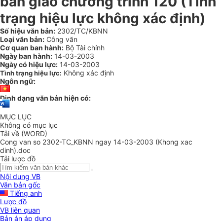
bàn giao chương trình 120 (Tình
trạng hiệu lực không xác định)
Số hiệu văn bản:
2302/TC/KBNN
Loại văn bản:
Công văn
Cơ quan ban hành:
Bộ Tài chính
Ngày ban hành:
14-03-2003
Ngày có hiệu lực:
14-03-2003
Không xác định
Tình trạng hiệu lực:
Ngôn ngữ:
Định dạng văn bản hiện có:
MỤC LỤC
Không có mục lục
Tải về (WORD)
Cong van so 2302-TC_KBNN ngay 14-03-2003 (Khong xac
dinh).doc
Tải lược đồ
Nội dung VB
Văn bản gốc
Tiếng anh
Lược đồ
VB liên quan
Bản án áp dụng