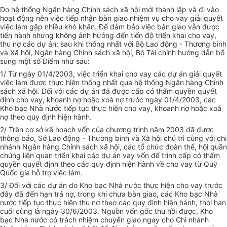
Do hệ thống Ngân hàng Chính sách xã hội mới thành lập và đi vào
hoạt động nên việc tiếp nhận bàn giao nhiệm vụ cho vay giải quyết
việc làm gặp nhiều khó khăn. Để đảm bảo việc bàn giao vẫn được
tiến hành nhưng không ảnh hưởng đến tiến độ triển khai cho vay,
thu nợ các dự án; sau khi thống nhất với Bộ Lao động - Thương binh
và Xã hội, Ngân hàng Chính sách xã hội, Bộ Tài chính hướng dẫn bổ
sung một số Điểm như sau:
1/ Từ ngày 01/4/2003, việc triển khai cho vay các dự án giải quyết
việc làm được thực hiện thống nhất qua hệ thống Ngân hàng Chính
sách xã hội. Đối với các dự án đã được cấp có thẩm quyền quyết
định cho vay, khoanh nợ hoặc xoá nợ trước ngày 01/4/2003, các
Kho bạc Nhà nước tiếp tục thực hiện cho vay, khoanh nợ hoặc xoá
nợ theo quy định hiện hành.
2/ Trên cơ sở kế hoạch vốn của chương trình năm 2003 đã được
thông báo, Sở Lao động - Thương binh và Xã hội chủ trì cùng với chi
nhánh Ngân hàng Chính sách xã hội, các tổ chức đoàn thể, hội quần
chúng liên quan triển khai các dự án vay vốn để trình cấp có thẩm
quyền quyết định theo các quy định hiện hành về cho vay từ Quỹ
Quốc gia hỗ trợ việc làm.
3/ Đối với các dự án do Kho bạc Nhà nước thực hiện cho vay trước
đây đã đến hạn trả nợ, trong khi chưa bàn giao, các Kho bạc Nhà
nước tiếp tục thực hiện thu nợ theo các quy định hiện hành, thời hạn
cuối cùng là ngày 30/6/2003. Nguồn vốn gốc thu hồi được, Kho
bạc Nhà nước có trách nhiệm chuyển giao ngay cho Chi nhánh