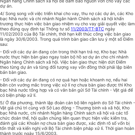
Ngân hàng Chính sách xã hội để đảm bảo nguồn vốn cho vay các
dự án.
4/ Song song với việc triển khai cho vay, thu nợ các dự án, các Kho
bạc Nhà nước và chi nhánh Ngân hành Chính sách xã hội khẩn
trương thực hiện việc bàn giao nhiệm vụ cho vay giải quyết việc làm
theo đúng quy định tại Thông tư số
11/2003/TT-BTC
ngày
11/02/2003 của Bộ Tài chính, thời hạn kết thúc công việc bàn giao
là ngày 30/6/2003. Trong quá trình bàn giao cần lưu ý một số Điểm
sau:
- Đối với các dự án đang còn trong thời hạn trả nợ, Kho bạc Nhà
nước thực hiện bàn giao ngay toàn bộ hồ sơ dự án cho chi nhánh
Ngân hàng Chính sách xã hội. Việc bàn giao thực hiện dứt Điểm
theo từng dự án và từng đối tượng vay vốn đồng thời phải lập biên
bản bàn giao.
- Đối với các dự án đang có nợ quá hạn hoặc khoanh nợ, nếu hai
bên còn vướng mắc trong việc xử lí nợ chưa bàn giao được thì Kho
bạc Nhà nước tổng hợp và có văn bản gửi Sở Tài chính - Vật giá để
có biện pháp xử lí.
5/ Ở địa phương, thành lập đoàn cán bộ liên ngành do Sở Tài chính -
Vật giá chủ trì cùng với Sở Lao động - Thương binh và xã hội, Kho
bạc Nhà nước, chi nhánh Ngân hàng Chính sách xã hội và các tổ
chức đoàn thể, hội quần chúng liên quan thực hiện viêc kiểm tra,
đánh giá các Khoản nợ chưa bàn giao được, xác định rõ số vốn bị
tổn thất và kiến nghị với Bộ Tài chính biện pháp xử lí. Thời gian hoàn
thành trước ngày 15/6/2003.