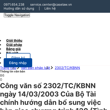
0971.654.238
service.center@caselaw.vn
Hướng dẫn sử dụng
|
Liên hệ
Toggle Navigation
Giới thiệu
Giải pháp
Bảng giá
Bài viết
Đăng ký
Đăng nhập
Trang chủ
Văn bản pháp luật
2302/TC/KBNN
Thông tin văn bản
86
0
Công văn số 2302/TC/KBNN
ngày 14/03/2003 Của Bộ Tài
chính hướng dẫn bổ sung việc