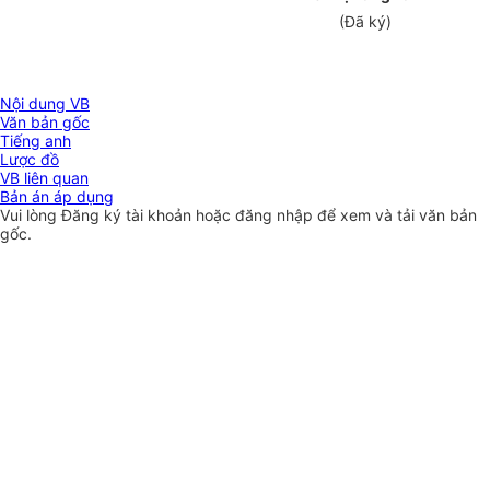
(Đã ký)
Nội dung VB
Văn bản gốc
Tiếng anh
Lược đồ
VB liên quan
Bản án áp dụng
Vui lòng
Đăng ký
tài khoản hoặc
đăng nhập
để xem và tải văn bản
gốc.