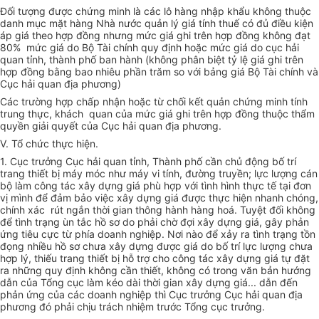
Đối tượng được chứng minh là các lô hàng nhập khẩu không thuộc
danh mục mặt hàng Nhà nước quản lý giá tính thuế có đủ điều kiện
áp giá theo hợp đồng nhưng mức giá ghi trên hợp đồng không đạt
80% mức giá do Bộ Tài chính quy định hoặc mức giá do cục hải
quan tỉnh, thành phố ban hành (không phân biệt tỷ lệ giá ghi trên
hợp đồng bằng bao nhiêu phần trăm so với bảng giá Bộ Tài chính và
Cục hải quan địa phương)
Các trường hợp chấp nhận hoặc từ chối kết quản chứng minh tính
trung thực, khách quan của mức giá ghi trên hợp đồng thuộc thẩm
quyền giải quyết của Cục hải quan địa phương.
V. Tổ chức thực hiện.
1. Cục trưởng Cục hải quan tỉnh, Thành phố cần chủ động bố trí
trang thiết bị máy móc như máy vi tính, đường truyền; lực lượng cán
bộ làm công tác xây dựng giá phù hợp với tình hình thực tế tại đơn
vị mình để đảm bảo việc xây dựng giá được thực hiện nhanh chóng,
chính xác rút ngắn thời gian thông hành hàng hoá. Tuyệt đối không
để tình trạng ùn tắc hồ sơ do phải chờ đợi xây dựng giá, gây phản
ứng tiêu cực từ phía doanh nghiệp. Nơi nào để xảy ra tình trạng tồn
đọng nhiều hồ sơ chưa xây dựng được giá do bố trí lực lượng chưa
hợp lý, thiếu trang thiết bị hỗ trợ cho công tác xây dựng giá tự đặt
ra những quy định không cần thiết, không có trong văn bản hướng
dẫn của Tổng cục làm kéo dài thời gian xây dựng giá... dẫn đến
phản ứng của các doanh nghiệp thì Cục trưởng Cục hải quan địa
phương đó phải chịu trách nhiệm trước Tổng cục trưởng.