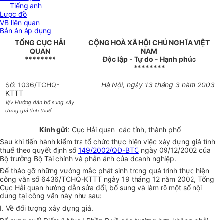
Tiếng anh
Lược đồ
VB liên quan
Bản án áp dụng
TỔNG CỤC HẢI
CỘNG HOÀ XÃ HỘI CHỦ NGHĨA VIỆT
QUAN
NAM
********
Độc lập - Tự do - Hạnh phúc
********
Số: 1036/TCHQ-
Hà Nội, ngày 13 tháng 3 năm 2003
KTTT
V/v Hướng dẫn bổ sung xây
dựng giá tính thuế
Kính gửi
: Cục Hải quan các tỉnh, thành phố
Sau khi tiến hành kiểm tra tổ chức thực hiện việc xây dựng giá tính
thuế theo quyết định số
149/2002/QĐ-BTC
ngày 09/12/2002 của
Bộ trưởng Bộ Tài chính và phản ánh của doanh nghiệp.
Để tháo gỡ những vướng mắc phát sinh trong quá trình thực hiện
công văn số 6436/TCHQ-KTTT ngày 19 tháng 12 năm 2002, Tổng
Cục Hải quan hướng dẫn sửa đổi, bổ sung và làm rõ một số nội
dung tại công văn này như sau:
I. Về đối tượng xây dựng giá.