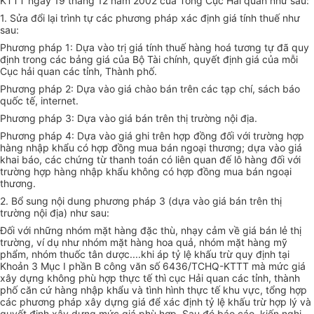
KTTT ngày 19 tháng 12 năm 2002 của Tổng Cục Hải quan như sau:
1. Sửa đổi lại trình tự các phương pháp xác định giá tính thuế như
sau:
Phương pháp 1: Dựa vào trị giá tính thuế hàng hoá tương tự đã quy
định trong các bảng giá của Bộ Tài chính, quyết định giá của mỗi
Cục hải quan các tỉnh, Thành phố.
Phương pháp 2: Dựa vào giá chào bán trên các tạp chí, sách báo
quốc tế, internet.
Phương pháp 3: Dựa vào giá bán trên thị trường nội địa.
Phương pháp 4: Dựa vào giá ghi trên hợp đồng đối với trường hợp
hàng nhập khẩu có hợp đồng mua bán ngoại thương; dựa vào giá
khai báo, các chứng từ thanh toán có liên quan đế lô hàng đối với
trường hợp hàng nhập khẩu không có hợp đồng mua bán ngoại
thương.
2. Bổ sung nội dung phương pháp 3 (dựa vào giá bán trên thị
trường nội địa) như sau:
Đối với những nhóm mặt hàng đặc thù, nhạy cảm về giá bán lẻ thị
trường, ví dụ như nhóm mặt hàng hoa quả, nhóm mặt hàng mỹ
phẩm, nhóm thuốc tân dược....khi áp tỷ lệ khấu trừ quy định tại
Khoản 3 Mục I phần B công văn số 6436/TCHQ-KTTT mà mức giá
xây dựng không phù hợp thực tế thì cục Hải quan các tỉnh, thành
phố căn cứ hàng nhập khẩu và tình hình thực tế khu vực, tổng hợp
các phương pháp xây dựng giá để xác định tỷ lệ khấu trừ hợp lý và
quyết định xây dựng mức giá phù hợp. Sau đó báo cáo, kiến nghị