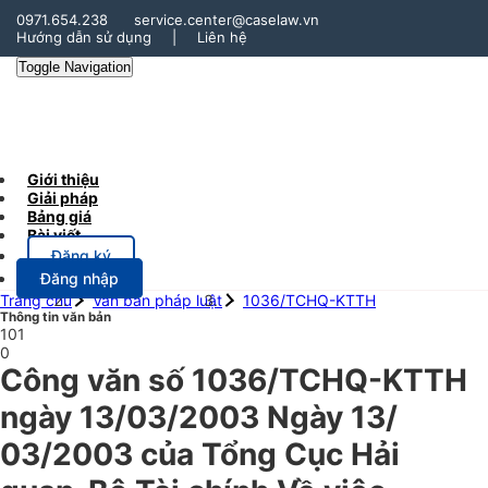
0971.654.238
service.center@caselaw.vn
Hướng dẫn sử dụng
|
Liên hệ
Toggle Navigation
Giới thiệu
Giải pháp
Bảng giá
Bài viết
Đăng ký
Đăng nhập
Trang chủ
Văn bản pháp luật
1036/TCHQ-KTTH
Thông tin văn bản
101
0
Công văn số 1036/TCHQ-KTTH
ngày 13/03/2003 Ngày 13/
03/2003 của Tổng Cục Hải