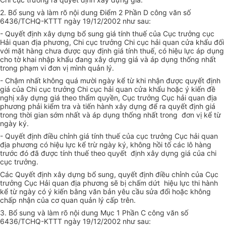
2. Bổ sung và làm rõ nội dung Điểm 2 Phần D công văn số
6436/TCHQ-KTTT ngày 19/12/2002 như sau:
- Quyết định xây dựng bổ sung giá tính thuế của Cục trưởng cục
Hải quan địa phương, Chi cục trưởng Chi cục hải quan cửa khẩu đối
với mặt hàng chưa được quy định giá tính thuế, có hiệu lực áp dụng
cho tờ khai nhập khẩu đang xây dựng giá và áp dụng thống nhất
trong phạm vi đơn vị mình quản lý.
- Chậm nhất không quá mười ngày kể từ khi nhận được quyết định
giá của Chi cục trưởng Chi cục hải quan cửa khẩu hoặc ý kiến đề
nghị xây dựng giá theo thẩm quyền, Cục trưởng Cục hải quan địa
phương phải kiểm tra và tiến hành xây dựng để ra quyết định giá
trong thời gian sớm nhất và áp dụng thống nhất trong đơn vị kể từ
ngày ký.
- Quyết định điều chỉnh giá tính thuế của cục trưởng Cục hải quan
địa phương có hiệu lực kể trừ ngày ký, không hồi tố các lô hàng
trước đó đã được tính thuế theo quyết định xây dựng giá của chi
cục trưởng.
Các Quyết định xây dựng bổ sung, quyết định điều chỉnh của Cục
trưởng Cục Hải quan địa phương sẽ bị chấm dứt hiệu lực thi hành
kể từ ngày có ý kiến bằng văn bản yêu cầu sửa đổi hoặc không
chấp nhận của cơ quan quản lý cấp trên.
3. Bổ sung và làm rõ nội dung Mục 1 Phần C công văn số
6436/TCHQ-KTTT ngày 19/12/2002 như sau: