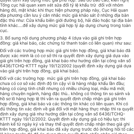
Tổng cục hải quan xem xét sửa đổi tỷ lệ khấu trừ đối với nhóm
hàng đó, mặt khác khi thực hiện phương pháp này, Cục Hải quan
địa phương cần lưu ý cân nhắc mức giá khảo sát ở những địa bàn
đặc thù như: Cửa khẩu biên giới đường bộ, hải đảo hoặc tại địa bàn
tỉnh khác....để xây dựng mức giá hợp lý áp dụng chung trong toàn
cục.
3. Bổ sung nội dung phương pháp 4 (dựa vào giá ghi trên hợp
đồng: giá khai báo, các chứng từ thanh toán có liên quan) như sau:
Đối với các trường hợp mức giá ghi trên hợp đồng, giá khai báo đã
được xác minh là có cơ sở thì ra quyết định xây dựng giá dựa vào
giá ghi trên hợp đồng, giá khai báo như hướng dẫn tại công văn số
6436/TCHQ-KTTT ngày 19/12/2002 (quyết định xây dựng giá dựa
vào giá ghi trên hợp đồng, giá khai báo).
Đối với các trường hợp mức giá ghi trên hợp đồng, giá khai báo
chưa có cơ sở xác định độ tin cậy vì là hàng nhập khẩu lần đầu;
hàng có cùng tính chất nhưng có nhiều chủng loại, mẫu mã mới;
hàng chuyên ngành, hàng đặc thù.. không có thông tin so sánh và
hồ sơ lô hàng hợp lệ thì vẫn ra quyết định chấp nhận giá ghi trên
hợp đồng, giá khai báo và các thông tin khác có liên quan. Khi có
đủ thông tin xác định về giá đối với mặt hàng thực nhập thì ra quyết
định xây dựng giá như hướng dẫn tại công văn số 6436/TCHQ-
KTTT ngày 19/12/2002. Quyết định xây dựng giá có hiệu lực thi
hành kể từ ngày ký và thay thế quyết định chấp nhận theo giá ghi
trên hợp đồng, giá khai báo đã xây dựng trước đó (không hồi tố các