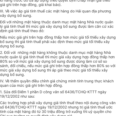
lô hàng trước đó đã áp dụng theo quyết định chấp nhận giá theo
giá ghi trên hợp đồng, giá khai báo).
III. Về việc áp giá tính thuế các mặt hàng do Hải quan địa phương
xây dựng bổ sung.
Đối với những mặt hàng thuộc danh mục mặt hàng Nhà nước quản
lý giá tính thuế thì mức giá xây dựng bổ sung được làm căn cứ xác
định giá tính thuế theo đó:
Nếu mức giá ghi trên hợp đồng thấp hơn mức giá tối thiểu xây dựng
bổ sung thì giá tính thuế phải xác định theo mức giá tối thiểu xây
dựng bổ sung.
2. Đối với những mặt hàng không thuộc danh mục mặt hàng Nhà
nước quản lý giá tính thuế thì mức giá xây dựng hợp đồng thấp hơn
80% so với mức giá xây dựng bổ sung được dùng làm cơ sở so
sánh, đối chiếu, nếu mức giá ghi trên hợp đồng thấp hơn 80% so với
mức giá xây dựng bổ sung thì áp giá theo mức giá tối thiểu xây
dựng bổ sung.
IV. Về thẩm quyền điều chỉnh giá chứng minh tính trung thực khách
quan của mức giá ghi trên hợp đồng.
1. Sửa đổi Điểm 1 phần D công văn số 6436/TCHQ-KTTT ngày
19/12/2002 như sau:
Các trường hợp phải xây dựng giá tính thuế theo nội dung công văn
số 6436/TCHQ-KTTT ngày 19/12/2002 nhưng trị giá tính thuế ước
tính của mặt hàng đó từ 30 triệu đồng trở xuống thì uỷ quyền cho
Chi cục trưởng ra quyết định xây dựng giá.