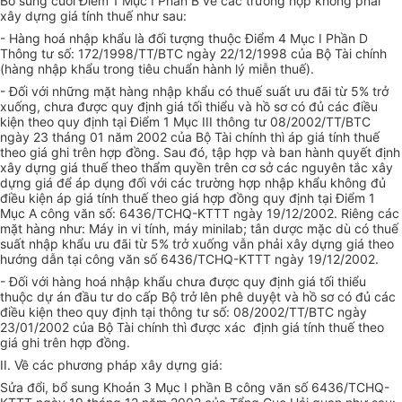
Bổ sung cuối Điểm 1 Mục I Phần B về các trường hợp không phải
xây dựng giá tính thuế như sau:
- Hàng hoá nhập khẩu là đối tượng thuộc Điểm 4 Mục I Phần D
Thông tư số: 172/1998/TT/BTC ngày 22/12/1998 của Bộ Tài chính
(hàng nhập khẩu trong tiêu chuẩn hành lý miễn thuế).
- Đối với những mặt hàng nhập khẩu có thuế suất ưu đãi từ 5% trở
xuống, chưa được quy định giá tối thiểu và hồ sơ có đủ các điều
kiện theo quy định tại Điểm 1 Mục III thông tư 08/2002/TT/BTC
ngày 23 tháng 01 năm 2002 của Bộ Tài chính thì áp giá tính thuế
theo giá ghi trên hợp đồng. Sau đó, tập hợp và ban hành quyết định
xây dựng giá thuế theo thẩm quyền trên cơ sở các nguyên tắc xây
dựng giá để áp dụng đối với các trường hợp nhập khẩu không đủ
điều kiện áp giá tính thuế theo giá hợp đồng quy định tại Điểm 1
Mục A công văn số: 6436/TCHQ-KTTT ngày 19/12/2002. Riêng các
mặt hàng như: Máy in vi tính, máy minilab; tân dược mặc dù có thuế
suất nhập khẩu ưu đãi từ 5% trở xuống vẫn phải xây dựng giá theo
hướng dẫn tại công văn số 6436/TCHQ-KTTT ngày 19/12/2002.
- Đối với hàng hoá nhập khẩu chưa được quy định giá tối thiểu
thuộc dự án đầu tư do cấp Bộ trở lên phê duyệt và hồ sơ có đủ các
điều kiện theo quy định tại thông tư số: 08/2002/TT/BTC ngày
23/01/2002 của Bộ Tài chính thì được xác định giá tính thuế theo
giá ghi trên hợp đồng.
II. Về các phương pháp xây dựng giá:
Sửa đổi, bổ sung Khoản 3 Mục I phần B công văn số 6436/TCHQ-