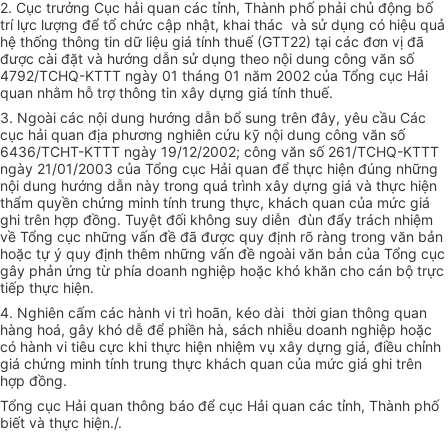
2. Cục trưởng Cục hải quan các tỉnh, Thành phố phải chủ động bố
trí lực lượng để tổ chức cập nhật, khai thác và sử dụng có hiệu quả
hệ thống thông tin dữ liệu giá tính thuế (GTT22) tại các đơn vị đã
được cài đặt và hướng dẫn sử dụng theo nội dung công văn số
4792/TCHQ-KTTT ngày 01 tháng 01 năm 2002 của Tổng cục Hải
quan nhằm hỗ trợ thông tin xây dựng giá tính thuế.
3. Ngoài các nội dung hướng dẫn bổ sung trên đây, yêu cầu Các
cục hải quan địa phương nghiên cứu kỹ nội dung công văn số
6436/TCHT-KTTT ngày 19/12/2002; công văn số 261/TCHQ-KTTT
ngày 21/01/2003 của Tổng cục Hải quan để thực hiện đúng những
nội dung hướng dẫn này trong quá trình xây dựng giá và thực hiện
thẩm quyền chứng minh tính trung thực, khách quan của mức giá
ghi trên hợp đồng. Tuyệt đối không suy diễn đùn đẩy trách nhiệm
về Tổng cục những vấn đề đã được quy định rõ ràng trong văn bản
hoặc tự ý quy định thêm những vấn đề ngoài văn bản của Tổng cục
gây phản ứng từ phía doanh nghiệp hoặc khó khăn cho cán bộ trực
tiếp thực hiện.
4. Nghiên cấm các hành vi trì hoãn, kéo dài thời gian thông quan
hàng hoá, gây khó dễ để phiền hà, sách nhiễu doanh nghiệp hoặc
có hành vi tiêu cực khi thực hiện nhiệm vụ xây dựng giá, điều chỉnh
giá chứng minh tính trung thực khách quan của mức giá ghi trên
hợp đồng.
Tổng cục Hải quan thông báo để cục Hải quan các tỉnh, Thành phố
biết và thực hiện./.