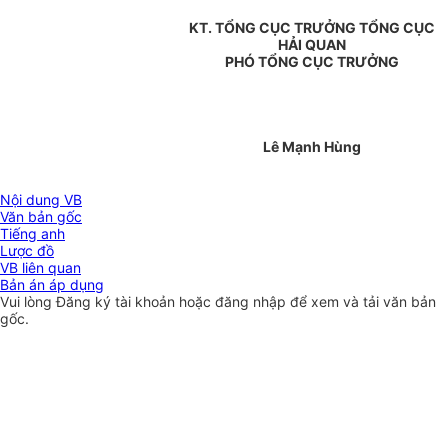
KT. TỔNG CỤC TRƯỞNG TỔNG CỤC
HẢI QUAN
PHÓ TỔNG CỤC TRƯỞNG
Lê Mạnh Hùng
Nội dung VB
Văn bản gốc
Tiếng anh
Lược đồ
VB liên quan
Bản án áp dụng
Vui lòng
Đăng ký
tài khoản hoặc
đăng nhập
để xem và tải văn bản
gốc.