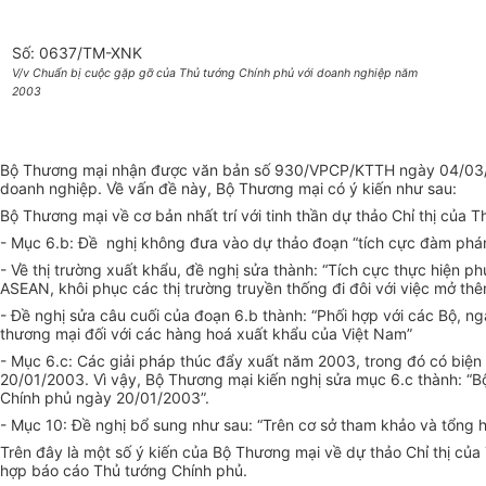
Số: 0637/TM-XNK
V/v Chuẩn bị cuộc gặp gỡ của Thủ tướng Chính phủ với doanh nghiệp năm
2003
Bộ Thương mại nhận được văn bản số 930/VPCP/KTTH ngày 04/03/20
doanh nghiệp. Về vấn đề này, Bộ Thương mại có ý kiến như sau:
Bộ Thương mại về cơ bản nhất trí với tinh thần dự thảo Chỉ thị của 
- Mục 6.b: Đề nghị không đưa vào dự thảo đoạn “tích cực đàm phán
- Về thị trường xuất khẩu, đề nghị sửa thành: “Tích cực thực hiện
ASEAN, khôi phục các thị trường truyền thống đi đôi với việc mở thêm
- Đề nghị sửa câu cuối của đoạn 6.b thành: “Phối hợp với các Bộ, n
thương mại đối với các hàng hoá xuất khẩu của Việt Nam”
- Mục 6.c: Các giải pháp thúc đẩy xuất năm 2003, trong đó có biệ
20/01/2003. Vì vậy, Bộ Thương mại kiến nghị sửa mục 6.c thành: “B
Chính phủ ngày 20/01/2003”.
- Mục 10: Đề nghị bổ sung như sau: “Trên cơ sở tham khảo và tổng hợ
Trên đây là một số ý kiến của Bộ Thương mại về dự thảo Chỉ thị c
hợp báo cáo Thủ tướng Chính phủ.