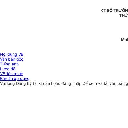
KT BỘ TRƯỞN
THỨ
Mai
Nội dung VB
Văn bản gốc
Tiếng anh
Lược đồ
VB liên quan
Bản án áp dụng
Vui lòng
Đăng ký
tài khoản hoặc
đăng nhập
để xem và tải văn bản 