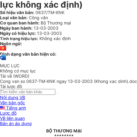
lực không xác định)
Số hiệu văn bản:
0637/TM-XNK
Loại văn bản:
Công văn
Cơ quan ban hành:
Bộ Thương mại
Ngày ban hành:
13-03-2003
Ngày có hiệu lực:
13-03-2003
Không xác định
Tình trạng hiệu lực:
Ngôn ngữ:
Định dạng văn bản hiện có:
MỤC LỤC
Không có mục lục
Tải về (WORD)
Cong van so 0637-TM-XNK ngay 13-03-2003 (Khong xac dinh).doc
Tải lược đồ
Nội dung VB
Văn bản gốc
Tiếng anh
Lược đồ
VB liên quan
Bản án áp dụng
BỘ THƯƠNG MẠI
********