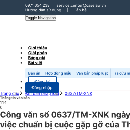
0971.654.238
service.center@caselaw.vn
Hướng dẫn sử dụng
|
Liên hệ
Toggle Navigation
Giới thiệu
Giải pháp
Bảng giá
Bài viết
Bản án
Hợp đồng mẫu
Văn bản pháp luật
Tra cứu 
Đăng ký
Đăng nhập
Trang chủ
Văn bản pháp luật
0637/TM-XNK
Thông tin văn bản
114
0
Công văn số 0637/TM-XNK ngày 
việc chuẩn bị cuộc gặp gỡ của T