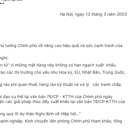
**
Hà Nội, ngày 13 tháng 3 năm 2003
ủ tướng Chính phủ về nâng cao hiệu quả và sức cạnh tranh của
nghị:
ện tử” vì những mặt hàng này không có hạn ngạch xuất khẩu.
vào các thị trường chủ yếu như Hoa kỳ, EU, Nhật Bản, Trung Quốc,
g rào phi quan thuế, hàng rào kỹ thuật và xử lý các tranh chấp
ỉ đạo cụ thể tại văn bản 78/CP - KTTH của Chính phủ ngày
hiện các giải pháp thúc đẩy xuất khẩu tại văn bản 78/CP-KTTH của
 quý III dự thảo Nghị định về Hiệp hội...”
 doanh nghiệp. Kính chuyển Văn phòng Chính phủ tham khảo, tổng