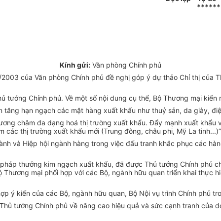
******
Kính gửi:
Văn phòng Chính phủ
03 của Văn phòng Chính phủ đề nghị góp ý dự thảo Chỉ thị của Th
Thủ tướng Chính phủ. Về một số nội dung cụ thể, Bộ Thương mại kiến 
 tăng hạn ngạch các mặt hàng xuất khẩu như thuỷ sản, da giày, đi
 phương châm đa dạng hoá thị trường xuất khẩu. Đẩy mạnh xuất khẩu 
 các thị trường xuất khẩu mới (Trung đông, châu phi, Mỹ La tinh...)”
gành và Hiệp hội ngành hàng trong việc đấu tranh khắc phục các hàn
n pháp thưởng kim ngạch xuất khẩu, đã được Thủ tướng Chính phủ ch
ộ Thương mại phối hợp với các Bộ, ngành hữu quan triển khai thực 
p ý kiến của các Bộ, ngành hữu quan, Bộ Nội vụ trình Chính phủ trong
ủa Thủ tướng Chính phủ về nâng cao hiệu quả và sức cạnh tranh của