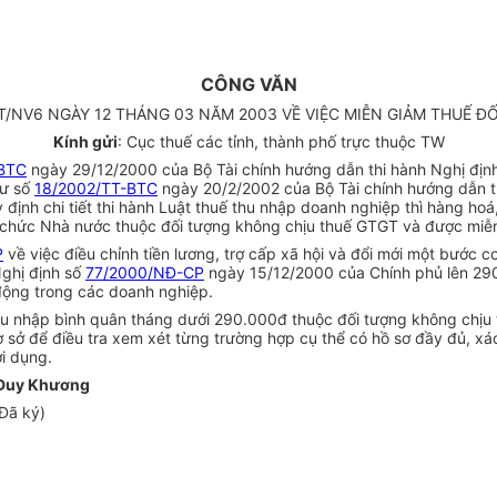
CÔNG VĂN
T/NV6 NGÀY 12 THÁNG 03 NĂM 2003 VỀ VIỆC MIỄN GIẢM THUẾ 
Kính gửi
: Cục thuế các tỉnh, thành phố trực thuộc TW
-BTC
ngày 29/12/2000 của Bộ Tài chính hướng dẫn thi hành Nghị địn
tư số
18/2002/TT-BTC
ngày 20/2/2002 của Bộ Tài chính hướng dẫn t
ịnh chi tiết thi hành Luật thuế thu nhập doanh nghiệp thì hàng ho
ng chức Nhà nước thuộc đối tượng không chịu thuế GTGT và được mi
P
về việc điều chỉnh tiền lương, trợ cấp xã hội và đổi mới một bước 
Nghị định số
77/2000/NĐ-CP
ngày 15/12/2000 của Chính phủ lên 290
động trong các doanh nghiệp.
thu nhập bình quân tháng dưới 290.000đ thuộc đối tượng không chị
ơ sở để điều tra xem xét từng trường hợp cụ thể có hồ sơ đầy đủ, xá
i dụng.
Duy Khương
Đã ký)