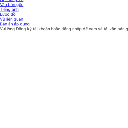
Văn bản gốc
Tiếng anh
Lược đồ
VB liên quan
Bản án áp dụng
Vui lòng
Đăng ký
tài khoản hoặc
đăng nhập
để xem và tải văn bản 