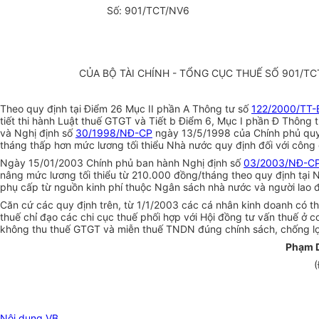
Số: 901/TCT/NV6
CỦA BỘ TÀI CHÍNH - TỔNG CỤC THUẾ SỐ 901/TC
Theo quy định tại Điểm 26 Mục II phần A Thông tư số
122/2000/TT
tiết thi hành Luật thuế GTGT và Tiết b Điểm 6, Mục I phần Đ Thông 
và Nghị định số
30/1998/NĐ-CP
ngày 13/5/1998 của Chính phủ quy đ
tháng thấp hơn mức lương tối thiểu Nhà nước quy định đối với cô
Ngày 15/01/2003 Chính phủ ban hành Nghị định số
03/2003/NĐ-C
nâng mức lương tối thiểu từ 210.000 đồng/tháng theo quy định tại 
phụ cấp từ nguồn kinh phí thuộc Ngân sách nhà nước và người lao 
Căn cứ các quy định trên, từ 1/1/2003 các cá nhân kinh doanh có 
thuế chỉ đạo các chi cục thuế phối hợp với Hội đồng tư vấn thuế ở c
không thu thuế GTGT và miễn thuế TNDN đúng chính sách, chống lợ
Phạm 
(
Nội dung VB