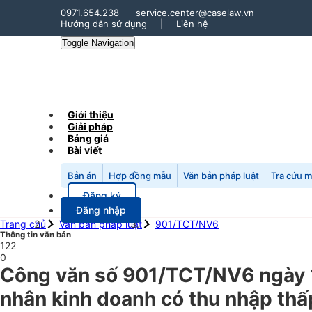
0971.654.238
service.center@caselaw.vn
Hướng dẫn sử dụng
|
Liên hệ
Toggle Navigation
Giới thiệu
Giải pháp
Bảng giá
Bài viết
Bản án
Hợp đồng mẫu
Văn bản pháp luật
Tra cứu 
Đăng ký
Đăng nhập
Trang chủ
Văn bản pháp luật
901/TCT/NV6
Thông tin văn bản
122
0
Công văn số 901/TCT/NV6 ngày 1
nhân kinh doanh có thu nhập thấp