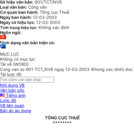
Số hiệu văn bản:
901/TCT/NV6
Loại văn bản:
Công văn
Cơ quan ban hành:
Tổng cục Thuế
Ngày ban hành:
12-03-2003
Ngày có hiệu lực:
12-03-2003
Không xác định
Tình trạng hiệu lực:
Ngôn ngữ:
Định dạng văn bản hiện có:
MỤC LỤC
Không có mục lục
Tải về (WORD)
Cong van so 901-TCT_NV6 ngay 12-03-2003 (Khong xac dinh).doc
Tải lược đồ
Nội dung VB
Văn bản gốc
Tiếng anh
Lược đồ
VB liên quan
Bản án áp dụng
TỔNG CỤC THUẾ
********