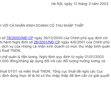
Hà Nội, ngày 12 tháng 3 năm 2003
ĐỐI VỚI CÁ NHÂN KINH DOANH CÓ THU NHẬP THẤP
h số
79/2000/NĐ-CP
ngày 29/12/2000 của Chính phủ quy định chi
hi hành Nghị định số
26/2001/NĐ-CP
ngày 4/6/2001 của Chính phủ
á, dịch vụ của những cá nhân kinh doanh có mức thu nhập bình quân
ễn thuế TNDN.
cơ chế quản lý tiền lương. Nghị định quy định từ ngày 01/01/2003
.000 đồng/tháng áp dụng đối với các đối tượng hưởng lương và
u thuế GTGT và miễn thuế TNDN, Tổng cục thuế đề nghị các Cục
c định đúng thực tế là hộ có thu nhập thấp để làm căn cứ giải quyết