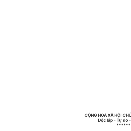
CỘNG HOÀ XÃ HỘI CHỦ
Độc lập - Tự do 
******