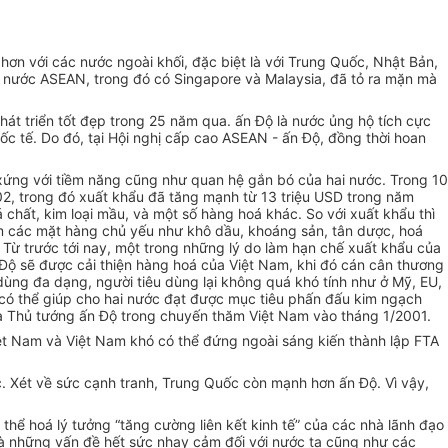
hơn với các nước ngoài khối, đặc biệt là với Trung Quốc, Nhật Bản,
u nước ASEAN, trong đó có Singapore và Malaysia, đã tỏ ra mặn mà
phát triển tốt đẹp trong 25 năm qua. ấn Độ là nước ủng hộ tích cực
uốc tế. Do đó, tại Hội nghị cấp cao ASEAN - ấn Độ, đồng thời hoan
xứng với tiềm năng cũng như quan hệ gắn bó của hai nước. Trong 10
02, trong đó xuất khẩu đã tăng mạnh từ 13 triệu USD trong năm
 chất, kim loại mầu, và một số hàng hoá khác. So với xuất khẩu thì
ồm các mặt hàng chủ yếu như khô dầu, khoáng sản, tân dược, hoá
. Từ trước tới nay, một trong những lý do làm hạn chế xuất khẩu của
 Độ sẽ được cải thiện hàng hoá của Việt Nam, khi đó cán cân thương
u dùng đa dạng, người tiêu dùng lại không quá khó tính như ở Mỹ, EU,
 có thể giúp cho hai nước đạt được mục tiêu phấn đấu kim ngạch
của Thủ tướng ấn Độ trong chuyến thăm Việt Nam vào tháng 1/2001.
iệt Nam và Việt Nam khó có thể đứng ngoài sáng kiến thành lập FTA
 Xét về sức cạnh tranh, Trung Quốc còn mạnh hơn ấn Độ. Vì vậy,
 thể hoá lý tưởng “tăng cường liên kết kinh tế” của các nhà lãnh đạo
 là những vấn đề hết sức nhạy cảm đối với nước ta cũng như các