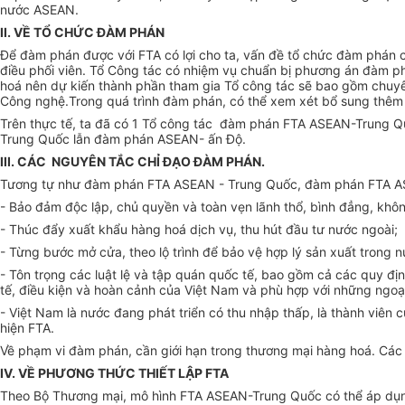
nước ASEAN.
II. VỀ TỔ CHỨC ĐÀM PHÁN
Để đàm phán được với FTA có lợi cho ta, vấn đề tổ chức đàm phán có
điều phối viên. Tổ Công tác có nhiệm vụ chuẩn bị phương án đàm 
hoá nên dự kiến thành phần tham gia Tổ công tác sẽ bao gồm chuyên
Công nghệ.Trong quá trình đàm phán, có thể xem xét bổ sung thêm ch
Trên thực tế, ta đã có 1 Tổ công tác đàm phán FTA ASEAN-Trung Q
Trung Quốc lẫn đàm phán ASEAN- ấn Độ.
III. CÁC NGUYÊN TẮC CHỈ ĐẠO ĐÀM PHÁN.
Tương tự như đàm phán FTA ASEAN - Trung Quốc, đàm phán FTA ASE
- Bảo đảm độc lập, chủ quyền và toàn vẹn lãnh thổ, bình đẳng, khôn
- Thúc đẩy xuất khẩu hàng hoá dịch vụ, thu hút đầu tư nước ngoài;
- Từng bước mở cửa, theo lộ trình để bảo vệ hợp lý sản xuất trong n
- Tôn trọng các luật lệ và tập quán quốc tế, bao gồm cả các quy đị
tế, điều kiện và hoàn cảnh của Việt Nam và phù hợp với những ngoạ
- Việt Nam là nước đang phát triển có thu nhập thấp, là thành viên 
hiện FTA.
Về phạm vi đàm phán, cần giới hạn trong thương mại hàng hoá. Các
IV. VỀ PHƯƠNG THỨC THIẾT LẬP FTA
Theo Bộ Thương mại, mô hình FTA ASEAN-Trung Quốc có thể áp dụn