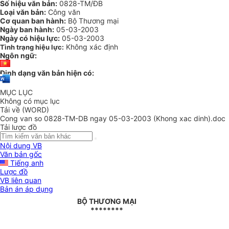
Số hiệu văn bản:
0828-TM/ĐB
Loại văn bản:
Công văn
Cơ quan ban hành:
Bộ Thương mại
Ngày ban hành:
05-03-2003
Ngày có hiệu lực:
05-03-2003
Không xác định
Tình trạng hiệu lực:
Ngôn ngữ:
Định dạng văn bản hiện có:
MỤC LỤC
Không có mục lục
Tải về (WORD)
Cong van so 0828-TM-DB ngay 05-03-2003 (Khong xac dinh).doc
Tải lược đồ
Nội dung VB
Văn bản gốc
Tiếng anh
Lược đồ
VB liên quan
Bản án áp dụng
BỘ THƯƠNG MẠI
********