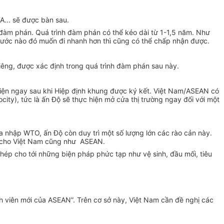
A... sẽ được bàn sau.
đàm phán. Quá trình đàm phán có thể kéo dài từ 1-1,5 năm. Như
nước nào đó muốn đi nhanh hơn thì cũng có thể chấp nhận được.
êng, được xác định trong quá trình đàm phán sau này.
ện ngay sau khi Hiệp định khung được ký kết. Việt Nam/ASEAN có
ocity), tức là ấn Độ sẽ thực hiện mở cửa thị trường ngay đối với một
 nhập WTO, ấn Độ còn duy trì một số lượng lớn các rào cản này.
u cho Việt Nam cũng như ASEAN.
hép cho tới những biện pháp phức tạp như vệ sinh, đầu mối, tiêu
h viên mới của ASEAN”. Trên cơ sở này, Việt Nam cần đề nghị các