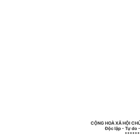
CỘNG HOÀ XÃ HỘI CHỦ
Độc lập - Tự do
******