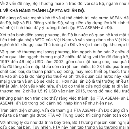
Về 2 vấn đề này, Bộ Thương mại xin trao đổi với các Bộ, ngành như 
I. VỀ KHẢ NĂNG THÀNH LẬP FTA VỚI ẤN ĐỘ.
Để củng cố sức mạnh kinh tế và vị thế chính trị, các nước ASEAN đã 
ấn Độ, Mỹ và EU. Riêng với ấn Độ, sáng kiến xây dựng lên kết kinh
và nhiệt tình thúc đẩy ý tưởng thành lập FTA ASEAN- ấn Độ.
Xét trên bình diện song phương, ấn Độ là nước có quan hệ khá mật thi
tiến trình gia nhập WTO của Việt Nam và sẵn sàng dành cho Việt Nam 
nghênh lời kêu gọi của Thủ tướng ấn Độ về việc thành lập khu vực 
Về quan hệ thương mại song phương, kim ngạch buôn bán 2 chiều đã
năm qua, kim ngạch thương mại 2 chiều đã tăng với tốc độ đáng kể
1997 đến 46 triệu USD năm 2002, gồm các mặt hàng chè, hoa quả tươi
tốc độ tăng của nhập khẩu còn rõ rệt hơn nhiều, từ 28 triệu ọsd t
chất các loại, da thành phẩm, sợi bông, máy móc thiết bị, thuốc trừ 
ta vào ấn Độ là do hàng rào thuế và phi thuế quan của nước này khá
mại giữa ta và ấn Độ sẽ khác đi. Hơn nữa, ấn Độ là thị trường nhiều
Nhật Bản. Một yếu khác nữa, ấn Độ có thể là cửa ngõ giúp ta đi và
thương mại 2 chiều 1,5 tỷ USD vào năm 2015, trong đó mục tiêu trư
Những phân tích trên cho thấy rằng việc thành lập FTA ASEAN- ấn Đ
ASEAN- ấn Độ trong bối cảnh hội nhập kinh tế như hiện nay.
Trên bình diện chung, vấn đề tham gia FTA ASEAN- ấn Độ cũng cần 
nếu ta đã tham gia được FTA với Trung Quốc thì cũng hoàn toàn có 
Với những lý do như đã trình bày trên, Bộ Thương mại xin kiến nghị 
cấp cao hai bên. Tuy nhiên, FTA này nên tập trung vào thương mại 