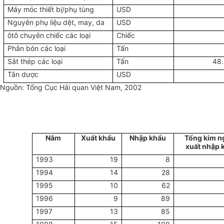
Máy móc thiết bị/phụ tùng
USD
Nguyên phụ liệu dệt, may, da
USD
ôtô chuyên chiếc các loại
Chiếc
Phân bón các loại
Tấn
Sắt thép các loại
Tấn
48
Tân dược
USD
Nguồn: Tổng Cục Hải quan Việt Nam, 2002
Năm
Xuất khẩu
Nhập khẩu
Tổng kim n
xuất nhập 
1993
19
8
1994
14
28
1995
10
62
1996
9
89
1997
13
85