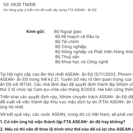
Số: 0828 TM/ĐB
V/v đóng góp ý kiến cho đề xuất xây dựng FTA ASEAN - ấn Độ
Kính gửi:
Bộ Ngoại giao
Bộ Kế hoạch và Đầu tư
Bộ Tài chính
Bộ Công nghiệp
Bộ Nông nghiệp và Phát triển Nông thô
Bộ Thuỷ sản
Bộ Khoa học và Công nghệ
Tại Hội nghị cấp cao lần thứ nhất ASEAN- ấn Độ (5/11/2002, Phnom
ASEAN- ấn Độ trong thế kỷ 21. Tuyên bố nêu rõ tầm quan trọng của 
ấn Độ với (RTIA). Các nhà lãnh đạo đã quyết định thành lập Nhóm c
thứ 2 tổ chức tại Cam-pu-chia vào tháng 9/2003. Hai bên cũng thốn
Triển khai các quyết định này, Nhóm chuyên trách ASEAN- ấn Độ đã họ
đề xuất về việc thành lập Khu vực mậu dịch tự do (FTA) ASEAN- ấn Đ
ủng hộ nhất.
Với kết quả này, các nước ASEAN, trong đó có Việt Nam, sẽ phải xem
1. Có nên ủng hộ việc thành lập FTA ASEAN- ấn độ hay không?
2. Nếu có thì nên đi theo lộ trình như thế nào để có lợi cho ASEAN