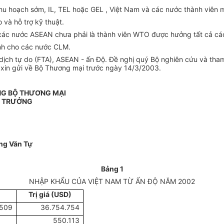
hu hoạch sớm, IL, TEL hoặc GEL , Việt Nam và các nước thành viên m
và hỗ trợ kỹ thuật.
o các nước ASEAN chưa phải là thành viên WTO được hưởng tất cả c
nh cho các nước CLM.
dịch tự do (FTA), ASEAN - ấn Độ. Đề nghị quý Bộ nghiên cứu và tham
ộ xin gửi về Bộ Thương mại trước ngày 14/3/2003.
NG BỘ THƯƠNG MẠI
 TRƯỞNG
ng Văn Tự
Bảng 1
NHẬP KHẨU CỦA VIỆT NAM TỪ ẤN ĐỘ NĂM 2002
Trị giá (USD)
.509
36.754.754
550.113