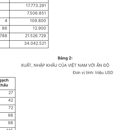
17.773.291
7.506.851
4
109.800
86
12.900
.788
21.526.729
34.042.521
Bảng 2:
XUẤT, NHẬP KHẨU CỦA VIỆT NAM VỚI ẤN ĐỘ
Đơn vị tính: triệu USD
gạch
khẩu
27
42
72
98
98