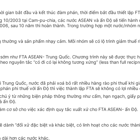
 gian bắt đầu và kết thúc đàm phán, thời điểm bắt đầu thiết lập FT
ng 10/2003 tại Cam-pu-chia, các nước ASEAN và ấn Độ sẽ tiến hành 
2006, sau 10 năm thì hoàn thành. Trong trường hợp một nước/nhóm 
thường và sản phẩm nhạy cảm. Mỗi nhóm sẽ có lộ trình giảm thuế ri
sớm như FTA ASEAN- Trung Quốc. Chương trình này sẽ được thực hi
eo nguyên tắc “có đi có lại không tương xứng” (less than full recipr
rung Quốc, nước đã phải xoá bỏ rất nhiều hàng rào phi thuế khi gia
n phi thuế với ấn Độ thì việc thành lập FTA sẽ không có lợi nhiề
, chú ý từ những biện pháp thông thường như cấm, hạn ngạch, giấy p
à ấn Độ.
làm cơ sở cho việc xác định quy tắc xuất xứ cho FTA ASEAN- ấn Độ.
dành “đối xử đặc biệt và khác biệt, có linh hoạt cho các nước thàn
n dài hơn các nước khác.