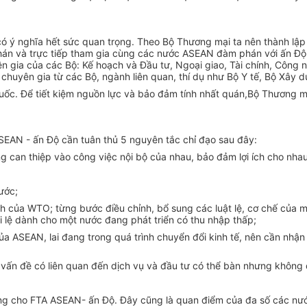
 ý nghĩa hết sức quan trọng. Theo Bộ Thương mại ta nên thành lập 1
phán và trực tiếp tham gia cùng các nước ASEAN đàm phán với ấn Đ
 gia của các Bộ: Kế hoạch và Đầu tư, Ngoại giao, Tài chính, Công 
uyên gia từ các Bộ, ngành liên quan, thí dụ như Bộ Y tế, Bộ Xây dự
uốc. Để tiết kiệm nguồn lực và bảo đảm tính nhất quán,Bộ Thương 
AN - ấn Độ cần tuân thủ 5 nguyên tắc chỉ đạo sau đây:
g can thiệp vào công việc nội bộ của nhau, bảo đảm lợi ích cho nhau
ước;
nh của WTO; từng bước điều chỉnh, bổ sung các luật lệ, cơ chế của 
i lệ dành cho một nước đang phát triển có thu nhập thấp;
của ASEAN, lai đang trong quá trình chuyển đổi kinh tế, nên cần nhậ
 vấn đề có liên quan đến dịch vụ và đầu tư có thể bàn nhưng không
g cho FTA ASEAN- ấn Độ. Đây cũng là quan điểm của đa số các nướ