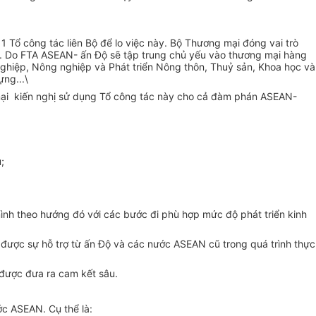
 Tổ công tác liên Bộ để lo việc này. Bộ Thương mại đóng vai trò
ộ. Do FTA ASEAN- ấn Độ sẽ tập trung chủ yếu vào thương mại hàng
nghiệp, Nông nghiệp và Phát triển Nông thôn, Thuỷ sản, Khoa học và
ng...\
mại kiến nghị sử dụng Tổ công tác này cho cả đàm phán ASEAN-
;
mình theo hướng đó với các bước đi phù hợp mức độ phát triển kinh
n được sự hỗ trợ từ ấn Độ và các nước ASEAN cũ trong quá trình thực
 được đưa ra cam kết sâu.
c ASEAN. Cụ thể là: