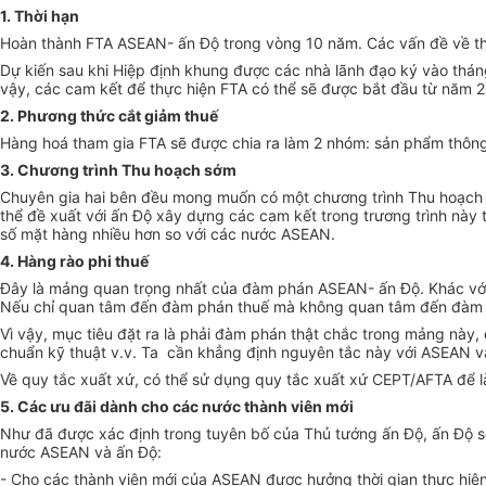
1. Thời hạn
Hoàn thành FTA ASEAN- ấn Độ trong vòng 10 năm. Các vấn đề về thời
Dự kiến sau khi Hiệp định khung được các nhà lãnh đạo ký vào thá
vậy, các cam kết để thực hiện FTA có thể sẽ được bắt đầu từ năm 
2. Phương thức cắt giảm thuế
Hàng hoá tham gia FTA sẽ được chia ra làm 2 nhóm: sản phẩm thông 
3. Chương trình Thu hoạch sớm
Chuyên gia hai bên đều mong muốn có một chương trình Thu hoạch 
thể đề xuất với ấn Độ xây dựng các cam kết trong trương trình này th
số mặt hàng nhiều hơn so với các nước ASEAN.
4. Hàng rào phi thuế
Đây là mảng quan trọng nhất của đàm phán ASEAN- ấn Độ. Khác với T
Nếu chỉ quan tâm đến đàm phán thuế mà không quan tâm đến đàm phá
Vì vậy, mục tiêu đặt ra là phải đàm phán thật chắc trong mảng này
chuẩn kỹ thuật v.v. Ta cần khẳng định nguyên tắc này với ASEAN v
Về quy tắc xuất xứ, có thể sử dụng quy tắc xuất xứ CEPT/AFTA để 
5. Các ưu đãi dành cho các nước thành viên mới
Như đã được xác định trong tuyên bố của Thủ tướng ấn Độ, ấn Độ sẽ 
nước ASEAN và ấn Độ:
- Cho các thành viên mới của ASEAN được hưởng thời gian thực hiệ