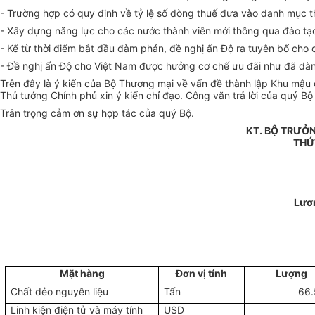
- Trường hợp có quy định về tỷ lệ số dòng thuế đưa vào danh mục t
- Xây dựng năng lực cho các nước thành viên mới thông qua đào tạo 
- Kể từ thời điểm bắt đầu đàm phán, đề nghị ấn Độ ra tuyên bố ch
- Đề nghị ấn Độ cho Việt Nam được hưởng cơ chế ưu đãi như đã dà
Trên đây là ý kiến của Bộ Thương mại về vấn đề thành lập Khu mậu 
Thủ tướng Chính phủ xin ý kiến chỉ đạo. Công văn trả lời của quý B
Trân trọng cảm ơn sự hợp tác của quý Bộ.
KT. BỘ TRƯỞ
THỨ
Lươ
Mặt hàng
Đơn vị tính
Lượng
Chất dẻo nguyên liệu
Tấn
66
Linh kiện điện tử và máy tính
USD