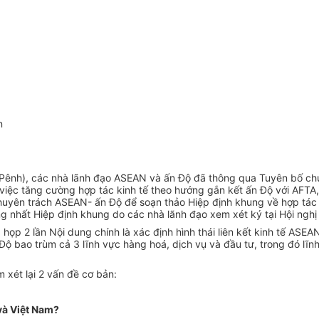
n
 Pênh), các nhà lãnh đạo ASEAN và ấn Độ đã thông qua Tuyên bố ch
việc tăng cường hợp tác kinh tế theo hướng gắn kết ấn Độ với AFTA
huyên trách ASEAN- ấn Độ để soạn thảo Hiệp định khung về hợp tác k
g nhất Hiệp định khung do các nhà lãnh đạo xem xét ký tại Hội ngh
p 2 lần Nội dung chính là xác định hình thái liên kết kinh tế ASEAN
ộ bao trùm cả 3 lĩnh vực hàng hoá, dịch vụ và đầu tư, trong đó lĩnh
 xét lại 2 vấn đề cơ bản:
 và Việt Nam?