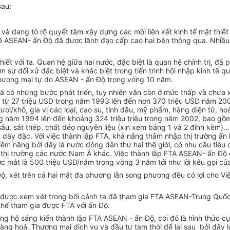
sau:
và đang tỏ rõ quyết tâm xây dựng các mối liên kết kinh tế mật thiết 
 tế ASEAN- ấn Độ đã được lãnh đạo cấp cao hai bên thông qua. Nhiề
ết với ta. Quan hệ giữa hai nước, đặc biệt là quan hệ chính trị, đã 
sự đối xử đặc biệt và khác biệt trong tiến trình hội nhập kinh tế q
thương mại tự do ASEAN - ấn Độ trong vòng 10 năm.
 có những bước phát triển, tuy nhiên vẫn còn ở mức thấp và chưa 
, từ 27 triệu USD trong năm 1993 lên đến hơn 370 triệu USD năm 20
/khô, gia vị các loại, cao su, tinh dầu, mỹ phẩm, hàng điện tử, hoá
rong năm 1994 lên đến khoảng 324 triệu triệu trong năm 2002, bao g
sâu, sắt thép, chất dẻo nguyên liệu (xin xem bảng 1 và 2 đính kèm)..
 dày đặc. Với việc thành lập FTA, khả năng thâm nhập thị trường ấn
 tiềm năng bởi đây là nước đông dân thứ hai thế giới, có nhu cầu tiê
o thị trường các nước Nam Á khác. Việc thành lập FTA ASEAN- ấn Độ
ớc mắt là 500 triệu USD/năm trong vòng 3 năm tới như lời kêu gọi 
ộ, xét trên cả hai mặt đa phương lẫn song phương đều có lợi cho V
được xem xét trong bối cảnh ta đã tham gia FTA ASEAN-Trung Quốc.
thể tham gia được FTA với ấn Độ.
ủng hộ sáng kiến thành lập FTA ASEAN - ấn Độ, coi đó là hình thức cụ
hàng hoá. Thương mại dịch vụ và đầu tư tạm thời để lại sau bởi đây