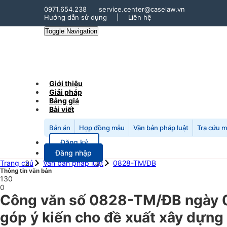
0971.654.238
service.center@caselaw.vn
Hướng dẫn sử dụng
|
Liên hệ
Toggle Navigation
Giới thiệu
Giải pháp
Bảng giá
Bài viết
Bản án
Hợp đồng mẫu
Văn bản pháp luật
Tra cứu 
Đăng ký
Đăng nhập
Trang chủ
Văn bản pháp luật
0828-TM/ĐB
Thông tin văn bản
130
0
Công văn số 0828-TM/ĐB ngày 0
góp ý kiến cho đề xuất xây dựng