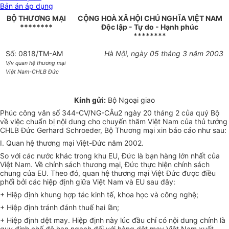
Bản án áp dụng
BỘ THƯƠNG MẠI
CỘNG HOÀ XÃ HỘI CHỦ NGHĨA VIỆT NAM
********
Độc lập - Tự do - Hạnh phúc
********
Số: 0818/TM-AM
Hà Nội, ngày 05 tháng 3 năm 2003
V/v quan hệ thương mại
Việt Nam-CHLB Đức
Kính gửi:
Bộ Ngoại giao
Phúc công văn số 344-CV/NG-CÂu2 ngày 20 tháng 2 của quý Bộ
về việc chuẩn bị nội dung cho chuyến thăm Việt Nam của thủ tướng
CHLB Đức Gerhard Schroeder, Bộ Thương mại xin báo cáo như sau:
I. Quan hệ thương mại Việt-Đức năm 2002.
So với các nước khác trong khu EU, Đức là bạn hàng lớn nhất của
Việt Nam. Về chính sách thương mại, Đức thực hiện chính sách
chung của EU. Theo đó, quan hệ thương mại Việt Đức được điều
phối bởi các hiệp định giữa Việt Nam và EU sau đây:
+ Hiệp định khung hợp tác kinh tế, khoa học và công nghệ;
+ Hiệp định tránh đánh thuế hai lần;
+ Hiệp định dệt may. Hiệp định này lúc đầu chỉ có nội dung chính là
quy định chế độ hạn ngạch đối với hàng dệt may Việt Nam xuất