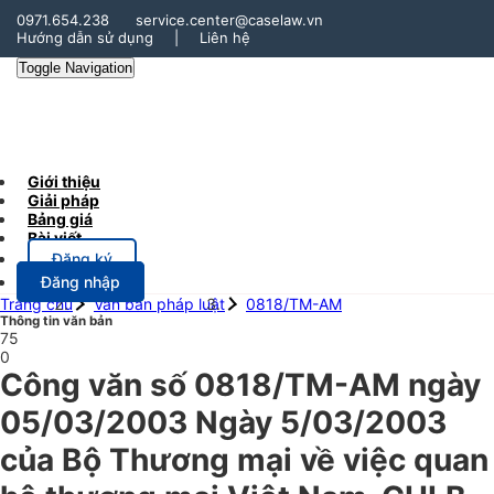
0971.654.238
service.center@caselaw.vn
Hướng dẫn sử dụng
|
Liên hệ
Toggle Navigation
Giới thiệu
Giải pháp
Bảng giá
Bài viết
Đăng ký
Đăng nhập
Trang chủ
Văn bản pháp luật
0818/TM-AM
Thông tin văn bản
75
0
Công văn số 0818/TM-AM ngày
05/03/2003 Ngày 5/03/2003
của Bộ Thương mại về việc quan