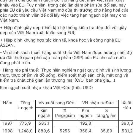
khẩu vào EU. Tuy nhiên, trong các lần đàm phán sửa đổi sau này
phía EU đã yêu cầu Việt Nam mở cửa thị trường cho hàng hoá của
các nước thành viên để đổi lấy việc tăng hạn ngạch dệt may cho
Việt Nam.
+ Hiệp định giầy dép (thiết lập hệ thống kiểm tra dép đối với giầy
dép của Việt Nam xuất khẩu sang EU);
+ Hiệp định khung hợp tác kinh tế, khoa học và công nghệ EU-
ASEAN.
- Về chính sách thuế, hàng xuất khẩu Việt Nam được hưởng chế độ
ưu đãi thuế quan phổ cập toàn phần (GSP) của EU cho các nước
đang phát triển.
- Hàng rào phi thuế: Thực hiện nghiêm ngặt quy định vệ sinh lương
thực, thực phẩm và đồ uống, kiểm soát thuỷ sản, chè, mật ong và
kiểm tra chặt chẽ gian lận thương mại (C/O, bán phá giá,...)
Kim ngạch xuất nhập khẩu Việt-Đức (triệu USD)
Năm
Tổng
VN xuất sang Đức
VN nhập từ Đức
Xuất
k.ngạch
siêu
Kim
%
Kim
%
ngạch
tăng/giảm
ngạch
tăng/giảm
1997
775,9
583,1
192,8
390,3
1998
1.248,0
889,6
5256
358,4
85,89
531,2