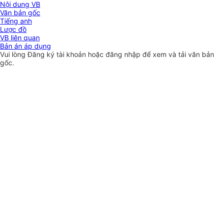
Nội dung VB
Văn bản gốc
Tiếng anh
Lược đồ
VB liên quan
Bản án áp dụng
Vui lòng
Đăng ký
tài khoản hoặc
đăng nhập
để xem và tải văn bản
gốc.