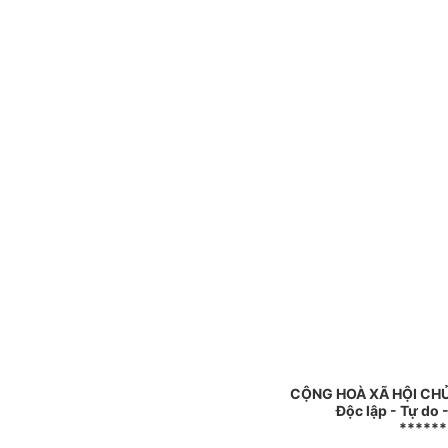
CỘNG HOÀ XÃ HỘI CHỦ
Độc lập - Tự do
******