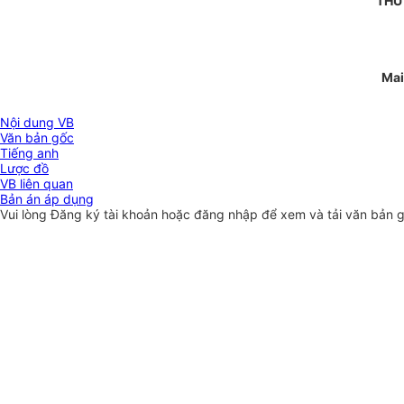
THỨ
Mai
Nội dung VB
Văn bản gốc
Tiếng anh
Lược đồ
VB liên quan
Bản án áp dụng
Vui lòng
Đăng ký
tài khoản hoặc
đăng nhập
để xem và tải văn bản 