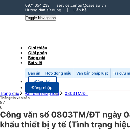
0971.654.238
service.center@caselaw.vn
Hướng dẫn sử dụng
|
Liên hệ
Toggle Navigation
Giới thiệu
Giải pháp
Bảng giá
Bài viết
Bản án
Hợp đồng mẫu
Văn bản pháp luật
Tra cứu 
Đăng ký
Đăng nhập
Trang chủ
Văn bản pháp luật
0803TM/ĐT
Thông tin văn bản
97
0
Công văn số 0803TM/ĐT ngày 0
khẩu thiết bị y tế (Tình trạng hi