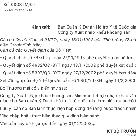
Số: 0803TM/ĐT
V/v NK thiết bị y tế
Kính gửi:
- Ban Quản lý Dự án Hỗ trợ Y tế Quốc gi
- Công ty Xuất nhập khẩu khoáng sản
Căn cứ Quyết định số 91/TTg ngày 13/11/1992 của Thủ tướng Chính
hiện Quyết định trên;
Căn cứ các Quyết định của Bộ Y tế:
- Quyết định số 767/TTg ngày 27/11/1995 phê duyệt dự án hỗ trợ c
- Quyết định số 4632/QĐ-BYT ngày 18/11/2002 phê duyệt kết quả 
- Quyết định số 5307/QĐ-BYT ngày 27/12/2002 phê duyệt hợp đồn
Xét đề nghị của Bộ Y tế tại văn bản số 1086/YT-KH ngày 14/2/2003 
Bộ Thương mại có ý kiến như sau:
Công ty Xuất nhập khẩu khoáng sản-Minexport được nhập khẩu 21 
giao cho Ban quản lý Dự án hỗ trợ Y tế quốc gia thực hiện dự án hỗ
Lưu ý: cần có Bảo lãnh thực hiện hợp đồng để ràng buộc trách nhiệ
Việc nhập khẩu thực hiện theo quy định hiện hành.
Văn bản này có hiệu lực đến ngày 31/12/2003./.
KT BỘ TRƯỞN