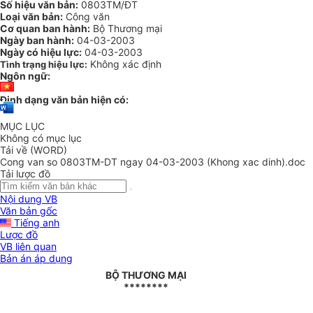
Số hiệu văn bản:
0803TM/ĐT
Loại văn bản:
Công văn
Cơ quan ban hành:
Bộ Thương mại
Ngày ban hành:
04-03-2003
Ngày có hiệu lực:
04-03-2003
Không xác định
Tình trạng hiệu lực:
Ngôn ngữ:
Định dạng văn bản hiện có:
MỤC LỤC
Không có mục lục
Tải về (WORD)
Cong van so 0803TM-DT ngay 04-03-2003 (Khong xac dinh).doc
Tải lược đồ
Nội dung VB
Văn bản gốc
Tiếng anh
Lược đồ
VB liên quan
Bản án áp dụng
BỘ THƯƠNG MẠI
********