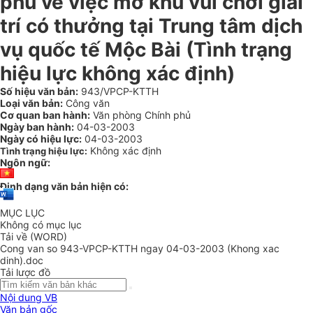
phủ về việc mở khu vui chơi giải
trí có thưởng tại Trung tâm dịch
vụ quốc tế Mộc Bài (Tình trạng
hiệu lực không xác định)
Số hiệu văn bản:
943/VPCP-KTTH
Loại văn bản:
Công văn
Cơ quan ban hành:
Văn phòng Chính phủ
Ngày ban hành:
04-03-2003
Ngày có hiệu lực:
04-03-2003
Không xác định
Tình trạng hiệu lực:
Ngôn ngữ:
Định dạng văn bản hiện có:
MỤC LỤC
Không có mục lục
Tải về (WORD)
Cong van so 943-VPCP-KTTH ngay 04-03-2003 (Khong xac
dinh).doc
Tải lược đồ
Nội dung VB
Văn bản gốc