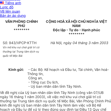
Tiếng anh
Lược đồ
VB liên quan
Bản án áp dụng
VĂN PHÒNG CHÍNH
CỘNG HOÀ XÃ HỘI CHỦ NGHĨA VIỆT
PHỦ
NAM
********
Độc lập - Tự do - Hạnh phúc
********
Số: 943/VPCP-KTTH
Hà Nội, ngày 04 tháng 3 năm 2003
V/v mở khu vui chơi giải trí có
thưởng tại Trung tâm dịch vụ
quốc tế Mộc Bài
Kính gửi:
- Các Bộ: Kế hoạch và Đầu tư, Tài chính, Văn hoá-
Thông tin,
Công an,
- Tổng cục Du lịch,
- Uỷ ban nhân dân tỉnh Tây Ninh.
Về đề nghị của Uỷ ban nhân dân tỉnh Tây Ninh (công văn 07/UB
ngày 16 tháng 1 năm 2003), về việc mở khu vui chơi giải trí có
thưởng tại Trung tâm dịch vụ quốc tế Mộc Bài, Văn Phòng Chính Phủ
kính đề nghị Uỷ ban nhân dân tinh Tây Ninh làm việc với Bộ Kế
hoạch và Đầu tư để xử lý theo đúng quy định tại Điều 13 Quy chế