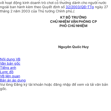
về hoạt động kinh doanh trò chơi có thưởng dành cho người nước
ngoài ban hành kèm theo Quyết định số
32/2003/QĐ-TTg
ngày 27
tháng 2 năm 2003 của Thủ tướng Chính phủ./.
KT BỘ TRƯỞNG
CHỦ NHIỆM VĂN PHÒNG CP
PHÓ CHỦ NHIỆM
Nguyễn Quốc Huy
Nội dung VB
Văn bản gốc
Tiếng anh
Lược đồ
VB liên quan
Bản án áp dụng
Vui lòng
Đăng ký
tài khoản hoặc
đăng nhập
để xem và tải văn bản
gốc.