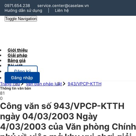
0971.654.238
service.center@caselaw.vn
Hướng dẫn sử dụng
|
Liên hệ
Toggle Navigation
Giới thiệu
Giải pháp
Bảng giá
Bài viết
Đăng ký
Đăng nhập
Trang chủ
Văn bản pháp luật
943/VPCP-KTTH
Thông tin văn bản
81
0
Công văn số 943/VPCP-KTTH
ngày 04/03/2003 Ngày
4/03/2003 của Văn phòng Chính