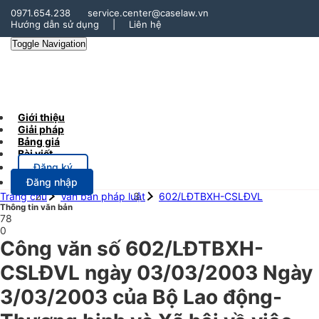
0971.654.238
service.center@caselaw.vn
Hướng dẫn sử dụng
|
Liên hệ
Toggle Navigation
Giới thiệu
Giải pháp
Bảng giá
Bài viết
Đăng ký
Đăng nhập
Trang chủ
Văn bản pháp luật
602/LĐTBXH-CSLĐVL
Thông tin văn bản
78
0
Công văn số 602/LĐTBXH-
CSLĐVL ngày 03/03/2003 Ngày
3/03/2003 của Bộ Lao động-