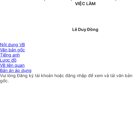
VIỆC LÀM
Lê Duy Đồng
Nội dung VB
Văn bản gốc
Tiếng anh
Lược đồ
VB liên quan
Bản án áp dụng
Vui lòng
Đăng ký
tài khoản hoặc
đăng nhập
để xem và tải văn bản
gốc.