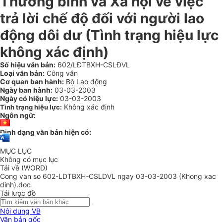
Thương binh và Xã hội về việc
trả lời chế độ đối với người lao
động dôi dư (Tình trạng hiệu lực
không xác định)
Số hiệu văn bản:
602/LĐTBXH-CSLĐVL
Loại văn bản:
Công văn
Cơ quan ban hành:
Bộ Lao động
Ngày ban hành:
03-03-2003
Ngày có hiệu lực:
03-03-2003
Không xác định
Tình trạng hiệu lực:
Ngôn ngữ:
Định dạng văn bản hiện có:
MỤC LỤC
Không có mục lục
Tải về (WORD)
Cong van so 602-LDTBXH-CSLDVL ngay 03-03-2003 (Khong xac
dinh).doc
Tải lược đồ
Nội dung VB
Văn bản gốc