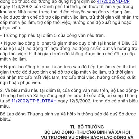
động đó thuộc đối tượng áp dụng Nghị định số
41/2002/NĐ-CP
ngày 11/4/2002 của Chính phủ thì thời gian thực tế làm việc trong
khu vực Nhà nước trước thời điểm chuyển sang đơn vị đang làm
việc được tính chế độ trợ cấp mất việc làm, trừ thời gian đã nhận trợ
cấp mất việc làm, trợ cấp thôi việc, hưởng chế độ xuất ngũ hoặc
phục viên.
- Trường hợp nêu tại điểm 5 của công văn nêu trên.
+ Người lao động bị phạt tù giam theo quy định tại khoản 4 Điều 36
của Bộ Luật lao động thì hợp đồng lao động chấm dứt và hưởng trợ
cấp thôi việc thì thời gian trước đó không được tính chế độ trợ cấp
mất việc làm.
+ Người lao động bị phạt tù án treo sau đó tiếp tục làm việc thì thời
gian trước đó được tính chế độ trợ cấp mất việc làm, trừ thời gian
đã nhận trợ cấp mất việc làm, trợ cấp thôi việc, hưởng chế độ xuất
ngũ hoặc phục viên.
2. Về biểu mẫu nêu tại điểm B, của công văn nêu trên, Bộ Lao động-
Thương binh và Xã hội đang nghiên cứu để sửa đổi, bổ sung Thông
tư số
11/2002/TT-BLĐTBXH
ngày 12/6/2002, trong đó có phần biểu
mẫu.
Bộ Lao động-Thương binh và Xã hội xin thông báo để quý Sở được
biết./.
TL. BỘ TRƯỞNG
BỘ LAO ĐỘNG-THƯƠNG BINH VÀ XÃ HỘI
VỤ TRƯỞNG VỤ CHÍNH SÁCH LAO ĐỘNG VÀ