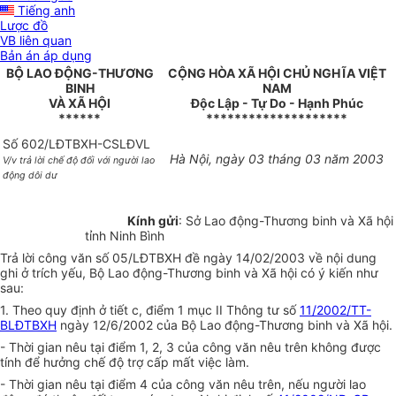
Tiếng anh
Lược đồ
VB liên quan
Bản án áp dụng
BỘ LAO ĐỘNG-THƯƠNG
CỘNG HÒA XÃ HỘI CHỦ NGHĨA VIỆT
BINH
NAM
VÀ XÃ HỘI
Độc Lập - Tự Do - Hạnh Phúc
******
********************
Số 602/LĐTBXH-CSLĐVL
Hà Nội, ngày 03 tháng 03 năm 2003
V/v trả lời chế độ đối với người lao
động dôi dư
Kính gửi
: Sở Lao động-Thương binh và Xã hội
tỉnh Ninh Bình
Trả lời công văn số 05/LĐTBXH đề ngày 14/02/2003 về nội dung
ghi ở trích yếu, Bộ Lao động-Thương binh và Xã hội có ý kiến như
sau:
1. Theo quy định ở tiết c, điểm 1 mục II Thông tư số
11/2002/TT-
BLĐTBXH
ngày 12/6/2002 của Bộ Lao động-Thương binh và Xã hội.
- Thời gian nêu tại điểm 1, 2, 3 của công văn nêu trên không được
tính để hưởng chế độ trợ cấp mất việc làm.
- Thời gian nêu tại điểm 4 của công văn nêu trên, nếu người lao