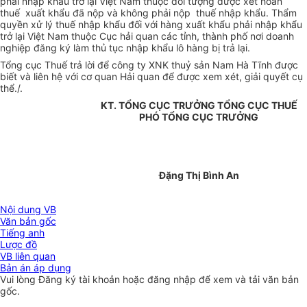
phải nhập khẩu trở lại Việt Nam thuộc đối tượng được xét hoàn
thuế xuất khẩu đã nộp và không phải nộp thuế nhập khẩu. Thẩm
quyền xử lý thuế nhập khẩu đối với hàng xuất khẩu phải nhập khẩu
trở lại Việt Nam thuộc Cục hải quan các tỉnh, thành phố nơi doanh
nghiệp đăng ký làm thủ tục nhập khẩu lô hàng bị trả lại.
Tổng cục Thuế trả lời để công ty XNK thuỷ sản Nam Hà Tĩnh được
biết và liên hệ với cơ quan Hải quan để được xem xét, giải quyết cụ
thể./.
KT. TỔNG CỤC TRƯỞNG TỔNG CỤC THUẾ
PHÓ TỔNG CỤC TRƯỞNG
Đặng Thị Bình An
Nội dung VB
Văn bản gốc
Tiếng anh
Lược đồ
VB liên quan
Bản án áp dụng
Vui lòng
Đăng ký
tài khoản hoặc
đăng nhập
để xem và tải văn bản
gốc.