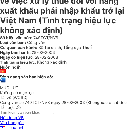
về việc xử lý thuế đối với hàng
xuất khẩu phải nhập khẩu trở lại
Việt Nam (Tình trạng hiệu lực
không xác định)
Số hiệu văn bản:
749TCT/NV3
Loại văn bản:
Công văn
Cơ quan ban hành:
Bộ Tài chính, Tổng cục Thuế
Ngày ban hành:
28-02-2003
Ngày có hiệu lực:
28-02-2003
Không xác định
Tình trạng hiệu lực:
Ngôn ngữ:
Định dạng văn bản hiện có:
MỤC LỤC
Không có mục lục
Tải về (WORD)
Cong van so 749TCT-NV3 ngay 28-02-2003 (Khong xac dinh).doc
Tải lược đồ
Nội dung VB
Văn bản gốc
Tiếng anh