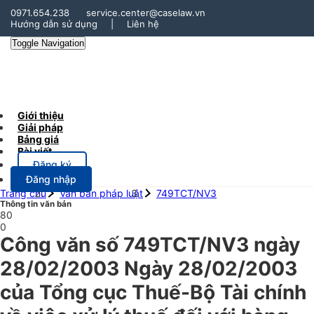
0971.654.238
service.center@caselaw.vn
Hướng dẫn sử dụng
|
Liên hệ
Toggle Navigation
Giới thiệu
Giải pháp
Bảng giá
Bài viết
Đăng ký
Đăng nhập
Trang chủ
Văn bản pháp luật
749TCT/NV3
Thông tin văn bản
80
0
Công văn số 749TCT/NV3 ngày
28/02/2003 Ngày 28/02/2003
của Tổng cục Thuế-Bộ Tài chính