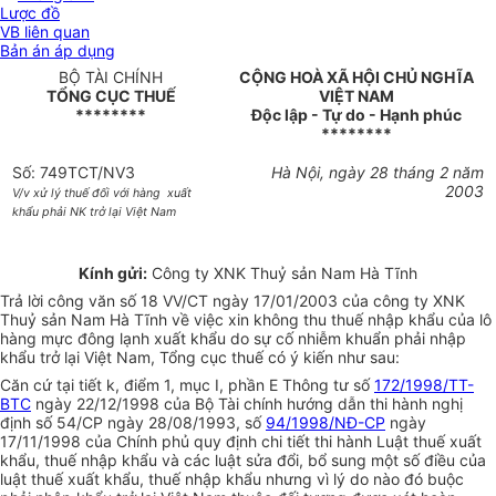
Lược đồ
VB liên quan
Bản án áp dụng
BỘ TÀI CHÍNH
CỘNG HOÀ XÃ HỘI CHỦ NGHĨA
TỔNG CỤC THUẾ
VIỆT NAM
********
Độc lập - Tự do - Hạnh phúc
********
Số: 749TCT/NV3
Hà Nội, ngày 28 tháng 2 năm
2003
V/v xử lý thuế đối với hàng xuất
khẩu phải NK trở lại Việt Nam
Kính gửi:
Công ty XNK Thuỷ sản Nam Hà Tĩnh
Trả lời công văn số 18 VV/CT ngày 17/01/2003 của công ty XNK
Thuỷ sản Nam Hà Tĩnh về việc xin không thu thuế nhập khẩu của lô
hàng mực đông lạnh xuất khẩu do sự cố nhiễm khuẩn phải nhập
khẩu trở lại Việt Nam, Tổng cục thuế có ý kiến như sau:
Căn cứ tại tiết k, điểm 1, mục I, phần E Thông tư số
172/1998/TT-
BTC
ngày 22/12/1998 của Bộ Tài chính hướng dẫn thi hành nghị
định số 54/CP ngày 28/08/1993, số
94/1998/NĐ-CP
ngày
17/11/1998 của Chính phủ quy định chi tiết thi hành Luật thuế xuất
khẩu, thuế nhập khẩu và các luật sửa đổi, bổ sung một số điều của
luật thuế xuất khẩu, thuế nhập khẩu nhưng vì lý do nào đó buộc