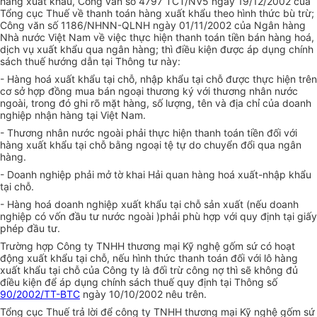
hàng xuất khẩu, Công văn số 4797 TCT/NV5 ngày 19/12/2002 của
Tổng cục Thuế về thanh toán hàng xuất khẩu theo hình thức bù trừ;
Công văn số 1186/NHNN-QLNH ngày 01/11/2002 của Ngân hàng
Nhà nước Việt Nam về việc thực hiện thanh toán tiền bán hàng hoá,
dịch vụ xuất khẩu qua ngân hàng; thì điều kiện được áp dụng chính
sách thuế hướng dẫn tại Thông tư này:
- Hàng hoá xuất khẩu tại chỗ, nhập khẩu tại chỗ được thực hiện trên
cơ sở hợp đồng mua bán ngoại thương ký với thương nhân nước
ngoài, trong đó ghi rõ mặt hàng, số lượng, tên và địa chỉ của doanh
nghiệp nhận hàng tại Việt Nam.
- Thương nhân nước ngoài phải thực hiện thanh toán tiền đối với
hàng xuất khẩu tại chỗ bằng ngoại tệ tự do chuyển đổi qua ngân
hàng.
- Doanh nghiệp phải mở tờ khai Hải quan hàng hoá xuất-nhập khẩu
tại chỗ.
- Hàng hoá doanh nghiệp xuất khẩu tại chỗ sản xuất (nếu doanh
nghiệp có vốn đầu tư nước ngoài )phải phù hợp với quy định tại giấy
phép đầu tư.
Trường hợp Công ty TNHH thương mại Kỹ nghệ gốm sứ có hoạt
động xuất khẩu tại chỗ, nếu hình thức thanh toán đối với lô hàng
xuất khẩu tại chỗ của Công ty là đối trừ công nợ thì sẽ không đủ
điều kiện để áp dụng chính sách thuế quy định tại Thông số
90/2002/TT-BTC
ngày 10/10/2002 nêu trên.
Tổng cục Thuế trả lời để công ty TNHH thương mại Kỹ nghệ gốm sứ