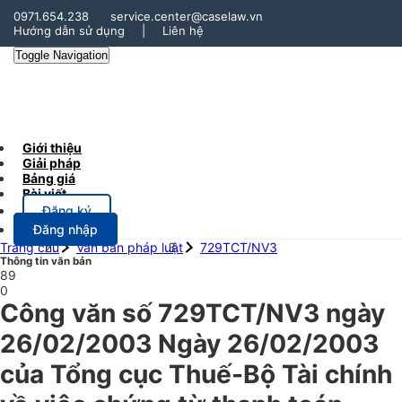
0971.654.238
service.center@caselaw.vn
Hướng dẫn sử dụng
|
Liên hệ
Toggle Navigation
Giới thiệu
Giải pháp
Bảng giá
Bài viết
Đăng ký
Đăng nhập
Trang chủ
Văn bản pháp luật
729TCT/NV3
Thông tin văn bản
89
0
Công văn số 729TCT/NV3 ngày
26/02/2003 Ngày 26/02/2003
của Tổng cục Thuế-Bộ Tài chính