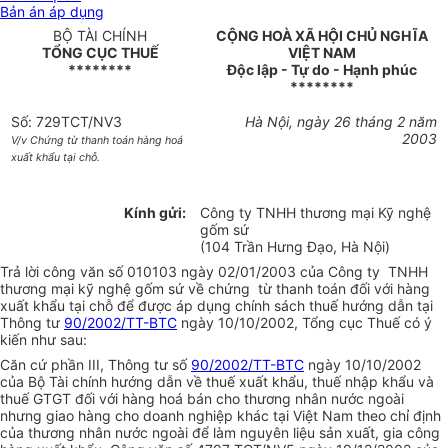
Bản án áp dụng
BỘ TÀI CHÍNH
CỘNG HOÀ XÃ HỘI CHỦ NGHĨA
TỔNG CỤC THUẾ
VIỆT NAM
********
Độc lập - Tự do - Hạnh phúc
********
Số: 729TCT/NV3
Hà Nội, ngày 26 tháng 2 năm
2003
V/v Chứng từ thanh toán hàng hoá
xuất khẩu tại chỗ.
Kính gửi:
Công ty TNHH thương mại Kỹ nghệ
gốm sứ
(104 Trần Hưng Đạo, Hà Nội)
Trả lời công văn số 010103 ngày 02/01/2003 của Công ty TNHH
thương mại kỹ nghệ gốm sứ về chứng từ thanh toán đối với hàng
xuất khẩu tại chỗ để được áp dụng chính sách thuế hướng dẫn tại
Thông tư
90/2002/TT-BTC
ngày 10/10/2002, Tổng cục Thuế có ý
kiến như sau:
Căn cứ phần III, Thông tư số
90/2002/TT-BTC
ngày 10/10/2002
của Bộ Tài chính hướng dẫn về thuế xuất khẩu, thuế nhập khẩu và
thuế GTGT đối với hàng hoá bán cho thương nhân nước ngoài
nhưng giao hàng cho doanh nghiệp khác tại Việt Nam theo chỉ định
của thương nhân nước ngoài để làm nguyên liệu sản xuất, gia công