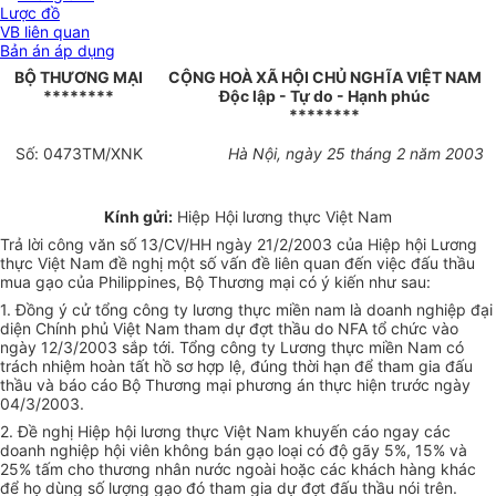
Lược đồ
VB liên quan
Bản án áp dụng
BỘ THƯƠNG MẠI
CỘNG HOÀ XÃ HỘI CHỦ NGHĨA VIỆT NAM
********
Độc lập - Tự do - Hạnh phúc
********
Số: 0473TM/XNK
Hà Nội, ngày 25 tháng 2 năm 2003
Kính gửi:
Hiệp Hội lương thực Việt Nam
Trả lời công văn số 13/CV/HH ngày 21/2/2003 của Hiệp hội Lương
thực Việt Nam đề nghị một số vấn đề liên quan đến việc đấu thầu
mua gạo của Philippines, Bộ Thương mại có ý kiến như sau:
1. Đồng ý cử tổng công ty lương thực miền nam là doanh nghiệp đại
diện Chính phủ Việt Nam tham dự đợt thầu do NFA tổ chức vào
ngày 12/3/2003 sắp tới. Tổng công ty Lương thực miền Nam có
trách nhiệm hoàn tất hồ sơ hợp lệ, đúng thời hạn để tham gia đấu
thầu và báo cáo Bộ Thương mại phương án thực hiện trước ngày
04/3/2003.
2. Đề nghị Hiệp hội lương thực Việt Nam khuyến cáo ngay các
doanh nghiệp hội viên không bán gạo loại có độ gãy 5%, 15% và
25% tấm cho thương nhân nước ngoài hoặc các khách hàng khác
để họ dùng số lượng gạo đó tham gia dự đợt đấu thầu nói trên.