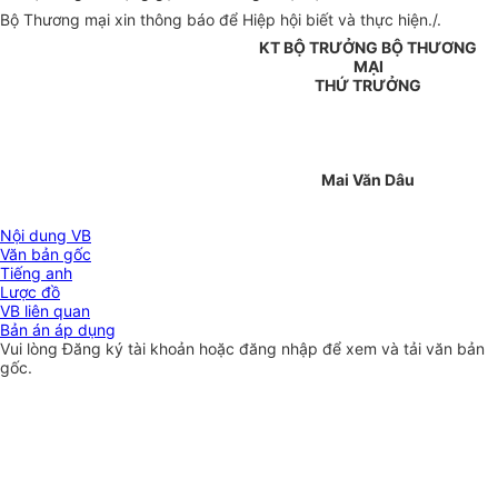
Bộ Thương mại xin thông báo để Hiệp hội biết và thực hiện./.
KT BỘ TRƯỞNG BỘ THƯƠNG
MẠI
THỨ TRƯỞNG
Mai Văn Dâu
Nội dung VB
Văn bản gốc
Tiếng anh
Lược đồ
VB liên quan
Bản án áp dụng
Vui lòng
Đăng ký
tài khoản hoặc
đăng nhập
để xem và tải văn bản
gốc.