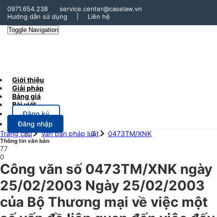
0971.654.238
service.center@caselaw.vn
Hướng dẫn sử dụng
|
Liên hệ
Toggle Navigation
Giới thiệu
Giải pháp
Bảng giá
Bài viết
Đăng ký
Đăng nhập
Trang chủ
Văn bản pháp luật
0473TM/XNK
Thông tin văn bản
77
0
Công văn số 0473TM/XNK ngày
25/02/2003 Ngày 25/02/2003
của Bộ Thương mại về việc một