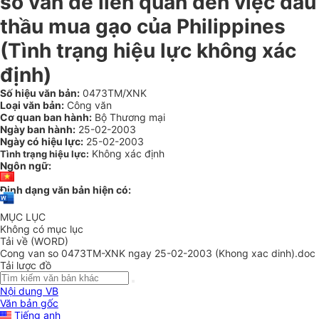
số vấn đề liên quan đến việc đấu
thầu mua gạo của Philippines
(Tình trạng hiệu lực không xác
định)
Số hiệu văn bản:
0473TM/XNK
Loại văn bản:
Công văn
Cơ quan ban hành:
Bộ Thương mại
Ngày ban hành:
25-02-2003
Ngày có hiệu lực:
25-02-2003
Không xác định
Tình trạng hiệu lực:
Ngôn ngữ:
Định dạng văn bản hiện có:
MỤC LỤC
Không có mục lục
Tải về (WORD)
Cong van so 0473TM-XNK ngay 25-02-2003 (Khong xac dinh).doc
Tải lược đồ
Nội dung VB
Văn bản gốc
Tiếng anh