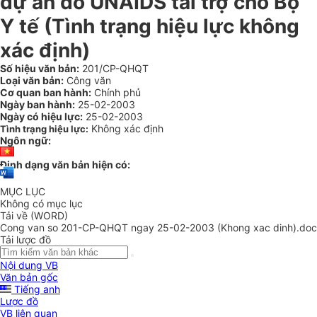
dự án do UNAIDS tài trợ cho Bộ
Y tế (Tình trạng hiệu lực không
xác định)
Số hiệu văn bản:
201/CP-QHQT
Loại văn bản:
Công văn
Cơ quan ban hành:
Chính phủ
Ngày ban hành:
25-02-2003
Ngày có hiệu lực:
25-02-2003
Không xác định
Tình trạng hiệu lực:
Ngôn ngữ:
Định dạng văn bản hiện có:
MỤC LỤC
Không có mục lục
Tải về (WORD)
Cong van so 201-CP-QHQT ngay 25-02-2003 (Khong xac dinh).doc
Tải lược đồ
Nội dung VB
Văn bản gốc
Tiếng anh
Lược đồ
VB liên quan