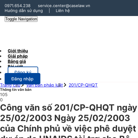
0971.654.238
service.center@caselaw.vn
Hướng dẫn sử dụng
|
Liên hệ
Toggle Navigation
Giới thiệu
Giải pháp
Bảng giá
Bài viết
Đăng ký
Đăng nhập
Trang chủ
Văn bản pháp luật
201/CP-QHQT
Thông tin văn bản
105
0
Công văn số 201/CP-QHQT ngày
25/02/2003 Ngày 25/02/2003
của Chính phủ về việc phê duyệt