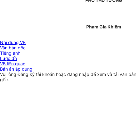
PHÓ THỦ TƯỚNG
Phạm Gia Khiêm
Nội dung VB
Văn bản gốc
Tiếng anh
Lược đồ
VB liên quan
Bản án áp dụng
Vui lòng
Đăng ký
tài khoản hoặc
đăng nhập
để xem và tải văn bản
gốc.