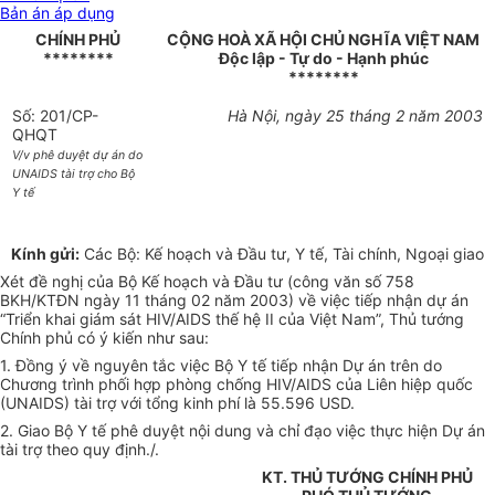
Bản án áp dụng
CHÍNH PHỦ
CỘNG HOÀ XÃ HỘI CHỦ NGHĨA VIỆT NAM
********
Độc lập - Tự do - Hạnh phúc
********
Số: 201/CP-
Hà Nội, ngày 25 tháng 2 năm 2003
QHQT
V/v phê duyệt dự án do
UNAIDS tài trợ cho Bộ
Y tế
Kính gửi:
Các Bộ: Kế hoạch và Đầu tư, Y tế, Tài chính, Ngoại giao
Xét đề nghị của Bộ Kế hoạch và Đầu tư (công văn số 758
BKH/KTĐN ngày 11 tháng 02 năm 2003) về việc tiếp nhận dự án
“Triển khai giám sát HIV/AIDS thế hệ II của Việt Nam”, Thủ tướng
Chính phủ có ý kiến như sau:
1. Đồng ý về nguyên tắc việc Bộ Y tế tiếp nhận Dự án trên do
Chương trình phối hợp phòng chống HIV/AIDS của Liên hiệp quốc
(UNAIDS) tài trợ với tổng kinh phí là 55.596 USD.
2. Giao Bộ Y tế phê duyệt nội dung và chỉ đạo việc thực hiện Dự án
tài trợ theo quy định./.
KT. THỦ TƯỚNG CHÍNH PHỦ