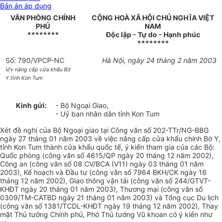
Bản án áp dụng
VĂN PHÒNG CHÍNH
CỘNG HOÀ XÃ HỘI CHỦ NGHĨA VIỆT
PHỦ
NAM
********
Độc lập - Tự do - Hạnh phúc
********
Số: 790/VPCP-NC
Hà Nội, ngày 24 tháng 2 năm 2003
V/v nâng cấp cửa khẩu Bờ
Y.tỉnh Kon Tum
Kính gửi:
- Bộ Ngoại Giao,
- Uỷ ban nhân dân tỉnh Kon Tum
Xét đề nghị của Bộ Ngoại giao tại Công văn số 202-TTr/NG-BBG
ngày 27 tháng 01 năm 2003 về việc nâng cấp cửa khẩu chính Bờ Y,
tỉnh Kon Tum thành cửa khẩu quốc tế, ý kiến tham gia của các Bộ:
Quốc phòng (công văn số 4615/QP ngày 20 tháng 12 năm 2002),
Công an (công văn số 08 CV/BCA (V11) ngày 03 tháng 01 năm
2003), Kế hoạch và Đầu tư (công văn số 7964 BKH/CK ngày 16
tháng 12 năm 2002), Giao thông vận tải (công văn số 244/GTVT-
KHĐT ngày 20 tháng 01 năm 2003), Thương mại (công văn số
0309/TM-CATBD ngày 21 tháng 01 năm 2003) và Tổng cục Du lịch
(công văn số 1381/TCDL-KHĐT ngày 19 tháng 12 năm 2002), Thay
mặt Thủ tướng Chính phủ, Phó Thủ tướng Vũ khoan có ý kiến như