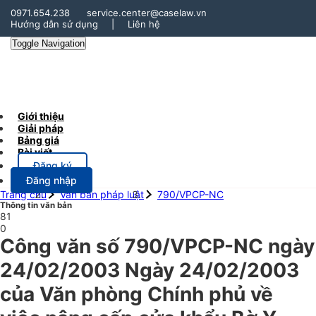
0971.654.238
service.center@caselaw.vn
Hướng dẫn sử dụng
|
Liên hệ
Toggle Navigation
Giới thiệu
Giải pháp
Bảng giá
Bài viết
Đăng ký
Đăng nhập
Trang chủ
Văn bản pháp luật
790/VPCP-NC
Thông tin văn bản
81
0
Công văn số 790/VPCP-NC ngày
24/02/2003 Ngày 24/02/2003
của Văn phòng Chính phủ về