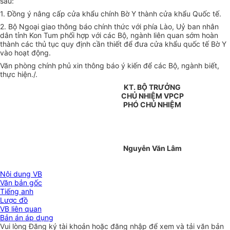
sau:
1. Đồng ý nâng cấp cửa khẩu chính Bờ Y thành cửa khẩu Quốc tế.
2. Bộ Ngoại giao thông báo chính thức với phía Lào, Uỷ ban nhân
dân tỉnh Kon Tum phối hợp với các Bộ, ngành liên quan sớm hoàn
thành các thủ tục quy định cần thiết để đưa cửa khẩu quốc tế Bờ Y
vào hoạt động.
Văn phòng chính phủ xin thông báo ý kiến để các Bộ, ngành biết,
thực hiện./.
KT. BỘ TRƯỞNG
CHỦ NHIỆM VPCP
PHÓ CHỦ NHIỆM
Nguyễn Văn Lâm
Nội dung VB
Văn bản gốc
Tiếng anh
Lược đồ
VB liên quan
Bản án áp dụng
Vui lòng
Đăng ký
tài khoản hoặc
đăng nhập
để xem và tải văn bản