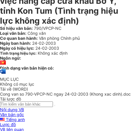
việc nâng cấp cửa khẩu Bờ Y,
tỉnh Kon Tum (Tình trạng hiệu
lực không xác định)
Số hiệu văn bản:
790/VPCP-NC
Loại văn bản:
Công văn
Cơ quan ban hành:
Văn phòng Chính phủ
Ngày ban hành:
24-02-2003
Ngày có hiệu lực:
24-02-2003
Không xác định
Tình trạng hiệu lực:
Ngôn ngữ:
Định dạng văn bản hiện có:
MỤC LỤC
Không có mục lục
Tải về (WORD)
Cong van so 790-VPCP-NC ngay 24-02-2003 (Khong xac dinh).doc
Tải lược đồ
Nội dung VB
Văn bản gốc
Tiếng anh
Lược đồ
VB liên quan