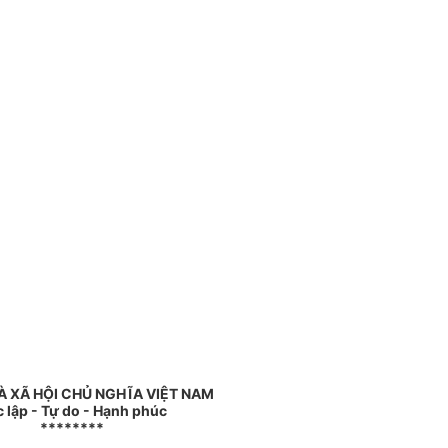
 XÃ HỘI CHỦ NGHĨA VIỆT NAM
 lập - Tự do - Hạnh phúc
********