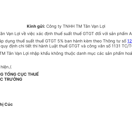
Kính gửi:
Công ty TNHH TM Tân Vạn Lợi
n Vạn Lợi về việc xác định thuế suất thuế GTGT đối với sản phẩm A
ản áp dụng thuế suất thuế GTGT 5% ban hành kèm theo Thông tư số
12
uy định chi tiết thi hành Luật thuế GTGT và công văn số 1131 TC/T
M Tân Vạn Lợi nhập khẩu không thuộc danh mục các sản phẩm hoá ch
hiện./.
NG TỔNG CỤC THUẾ
ỤC TRƯỞNG
hị Cúc