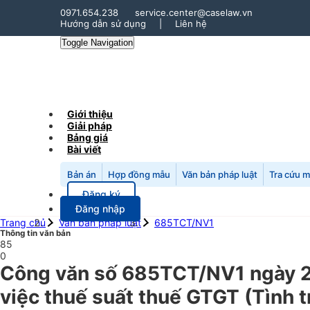
0971.654.238
service.center@caselaw.vn
Hướng dẫn sử dụng
|
Liên hệ
Toggle Navigation
Giới thiệu
Giải pháp
Bảng giá
Bài viết
Bản án
Hợp đồng mẫu
Văn bản pháp luật
Tra cứu 
Đăng ký
Đăng nhập
Trang chủ
Văn bản pháp luật
685TCT/NV1
Thông tin văn bản
85
0
Công văn số 685TCT/NV1 ngày 2
việc thuế suất thuế GTGT (Tình t