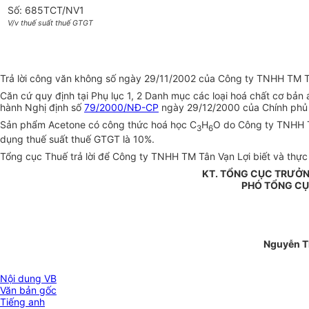
Số: 685TCT/NV1
V/v thuế suất thuế GTGT
Trả lời công văn không số ngày 29/11/2002 của Công ty TNHH TM Tâ
Căn cứ quy định tại Phụ lục 1, 2 Danh mục các loại hoá chất cơ b
hành Nghị định số
79/2000/NĐ-CP
ngày 29/12/2000 của Chính phủ q
Sản phẩm Acetone có công thức hoá học C
H
O do Công ty TNHH T
3
6
dụng thuế suất thuế GTGT là 10%.
Tổng cục Thuế trả lời để Công ty TNHH TM Tân Vạn Lợi biết và thực 
KT. TỔNG CỤC TRƯỞ
PHÓ TỔNG C
Nguyễn T
Nội dung VB
Văn bản gốc
Tiếng anh