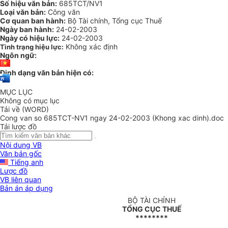
Số hiệu văn bản:
685TCT/NV1
Loại văn bản:
Công văn
Cơ quan ban hành:
Bộ Tài chính, Tổng cục Thuế
Ngày ban hành:
24-02-2003
Ngày có hiệu lực:
24-02-2003
Không xác định
Tình trạng hiệu lực:
Ngôn ngữ:
Định dạng văn bản hiện có:
MỤC LỤC
Không có mục lục
Tải về (WORD)
Cong van so 685TCT-NV1 ngay 24-02-2003 (Khong xac dinh).doc
Tải lược đồ
Nội dung VB
Văn bản gốc
Tiếng anh
Lược đồ
VB liên quan
Bản án áp dụng
BỘ TÀI CHÍNH
TỔNG CỤC THUẾ
********