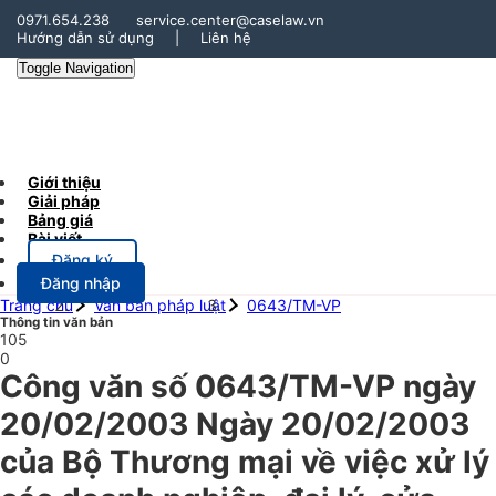
0971.654.238
service.center@caselaw.vn
Hướng dẫn sử dụng
|
Liên hệ
Toggle Navigation
Giới thiệu
Giải pháp
Bảng giá
Bài viết
Đăng ký
Đăng nhập
Trang chủ
Văn bản pháp luật
0643/TM-VP
Thông tin văn bản
105
0
Công văn số 0643/TM-VP ngày
20/02/2003 Ngày 20/02/2003
của Bộ Thương mại về việc xử lý