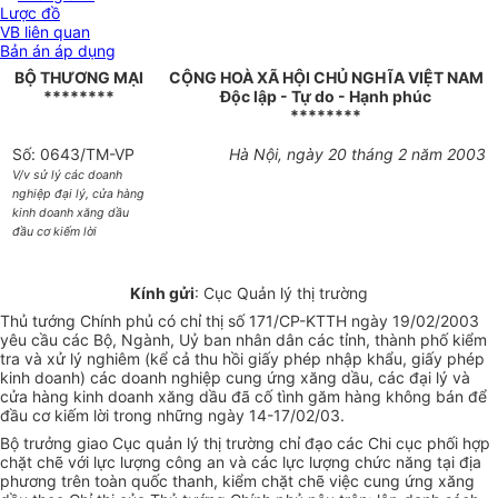
Lược đồ
VB liên quan
Bản án áp dụng
BỘ THƯƠNG MẠI
CỘNG HOÀ XÃ HỘI CHỦ NGHĨA VIỆT NAM
********
Độc lập - Tự do - Hạnh phúc
********
Số: 0643/TM-VP
Hà Nội, ngày 20 tháng 2 năm 2003
V/v sử lý các doanh
nghiệp đại lý, cửa hàng
kinh doanh xăng dầu
đầu cơ kiếm lời
Kính gửi
: Cục Quản lý thị trường
Thủ tướng Chính phủ có chỉ thị số 171/CP-KTTH ngày 19/02/2003
yêu cầu các Bộ, Ngành, Uỷ ban nhân dân các tỉnh, thành phố kiểm
tra và xử lý nghiêm (kể cả thu hồi giấy phép nhập khẩu, giấy phép
kinh doanh) các doanh nghiệp cung ứng xăng dầu, các đại lý và
cửa hàng kinh doanh xăng dầu đã cố tình găm hàng không bán để
đầu cơ kiếm lời trong những ngày 14-17/02/03.
Bộ trưởng giao Cục quản lý thị trường chỉ đạo các Chi cục phối hợp
chặt chẽ với lực lượng công an và các lực lượng chức năng tại địa
phương trên toàn quốc thanh, kiểm chặt chẽ việc cung ứng xăng