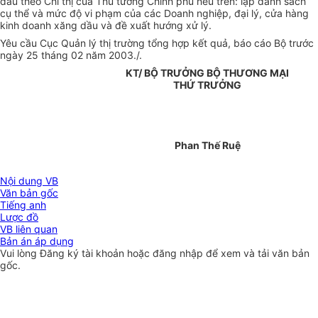
dầu theo Chỉ thị của Thủ tướng Chính phủ nêu trên: lập danh sách
cụ thể và mức độ vi phạm của các Doanh nghiệp, đại lý, cửa hàng
kinh doanh xăng dầu và đề xuất hướng xử lý.
Yêu cầu Cục Quản lý thị trường tổng hợp kết quả, báo cáo Bộ trước
ngày 25 tháng 02 năm 2003./.
KT/ BỘ TRƯỞNG BỘ THƯƠNG MẠI
THỨ TRƯỞNG
Phan Thế Ruệ
Nội dung VB
Văn bản gốc
Tiếng anh
Lược đồ
VB liên quan
Bản án áp dụng
Vui lòng
Đăng ký
tài khoản hoặc
đăng nhập
để xem và tải văn bản
gốc.