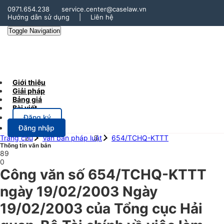
0971.654.238
service.center@caselaw.vn
Hướng dẫn sử dụng
|
Liên hệ
Toggle Navigation
Giới thiệu
Giải pháp
Bảng giá
Bài viết
Đăng ký
Đăng nhập
Trang chủ
Văn bản pháp luật
654/TCHQ-KTTT
Thông tin văn bản
89
0
Công văn số 654/TCHQ-KTTT
ngày 19/02/2003 Ngày
19/02/2003 của Tổng cục Hải