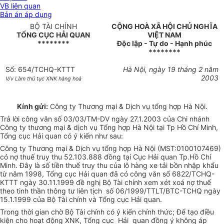
VB liên quan
Bản án áp dụng
BỘ TÀI CHÍNH
CỘNG HOÀ XÃ HỘI CHỦ NGHĨA
TỔNG CỤC HẢI QUAN
VIỆT NAM
********
Độc lập - Tự do - Hạnh phúc
********
Số: 654/TCHQ-KTTT
Hà Nội, ngày 19 tháng 2 năm
2003
V/v Làm thủ tục XNK hàng hoá
Kính gửi:
Công ty Thương mại & Dịch vụ tổng hợp Hà Nội.
Trả lời công văn số 03/03/TM-DV ngày 27.1.2003 của Chi nhánh
Công ty thương mại & dịch vụ Tổng hợp Hà Nội tại Tp Hồ Chí Minh,
Tổng cục Hải quan có ý kiến như sau:
Công ty Thương mại & Dịch vụ tổng hợp Hà Nội (MST:0100107469)
có nợ thuế truy thu 52.103.888 đồng tại Cục Hải quan Tp.Hồ Chí
Minh. Đây là số tiền thuế truy thu của lô hàng xe tải bồn nhập khẩu
từ năm 1998, Tổng cục Hải quan đã có công văn số 6822/TCHQ-
KTTT ngày 30.11.1999 đề nghị Bộ Tài chính xem xét xoá nợ thuế
theo tinh thần thông tư liên tịch số 06/1999/TTLT/BTC-TCHQ ngày
15.1.1999 của Bộ Tài chính và Tổng cục Hải quan.
Trong thời gian chờ Bộ Tài chính có ý kiến chính thức; Để tạo điều
kiện cho hoạt động XNK, Tổng cục Hải quan đồng ý không áp