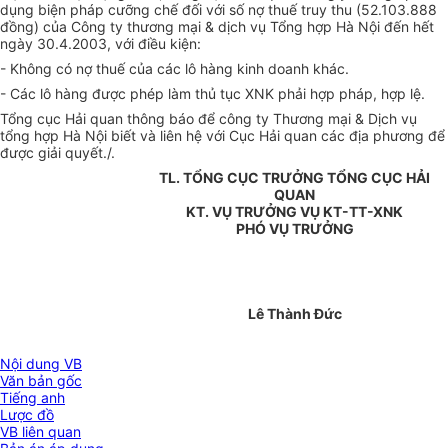
dụng biện pháp cưỡng chế đối với số nợ thuế truy thu (52.103.888
đồng) của Công ty thương mại & dịch vụ Tổng hợp Hà Nội đến hết
ngày 30.4.2003, với điều kiện:
- Không có nợ thuế của các lô hàng kinh doanh khác.
- Các lô hàng được phép làm thủ tục XNK phải hợp pháp, hợp lệ.
Tổng cục Hải quan thông báo để công ty Thương mại & Dịch vụ
tổng hợp Hà Nội biết và liên hệ với Cục Hải quan các địa phương để
được giải quyết./.
TL. TỔNG CỤC TRƯỞNG TỔNG CỤC HẢI
QUAN
KT. VỤ TRƯỞNG VỤ KT-TT-XNK
PHÓ VỤ TRƯỞNG
Lê Thành Đức
Nội dung VB
Văn bản gốc
Tiếng anh
Lược đồ
VB liên quan